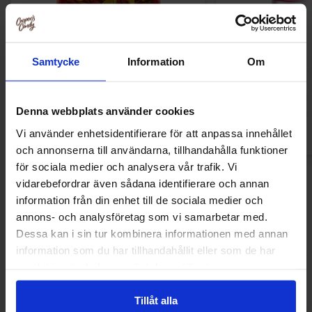
Ronny & Ragge Buttcracker Chips Korv
Ramlösa Kirs
med bröd 150g
Samtycke
Information
Om
3.29 EUR
1.19 
Osta
Ost
Denna webbplats använder cookies
Vi använder enhetsidentifierare för att anpassa innehållet
och annonserna till användarna, tillhandahålla funktioner
för sociala medier och analysera vår trafik. Vi
vidarebefordrar även sådana identifierare och annan
Uudet tuotteet
information från din enhet till de sociala medier och
annons- och analysföretag som vi samarbetar med.
Dessa kan i sin tur kombinera informationen med annan
information som du har tillhandahållit eller som de har
Uusi!
Uusi!
samlat in när du har använt deras tjänster.
Tillåt alla