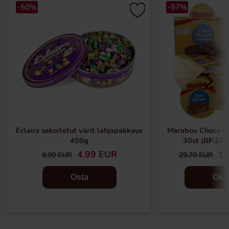
-50%
-57%
Eclairs sekoitetut värit lahjapakkaus
Marabou Choco M
450g
30st (BF:20
4.99 EUR
12
9.99 EUR
29.70 EUR
Osta
Ost