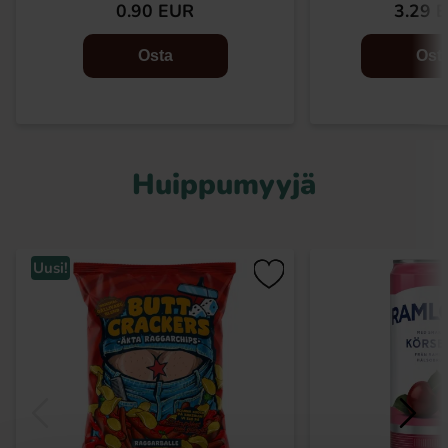
0.90 EUR
3.29 
Osta
Ost
Huippumyyjä
Uusi!