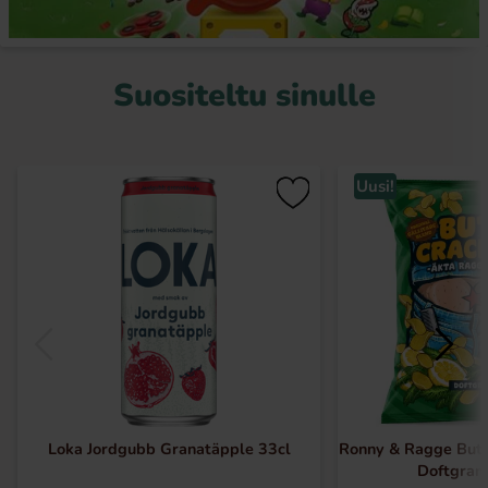
Suositeltu sinulle
Uusi!
Loka Jordgubb Granatäpple 33cl
Ronny & Ragge Butt
Doftgran