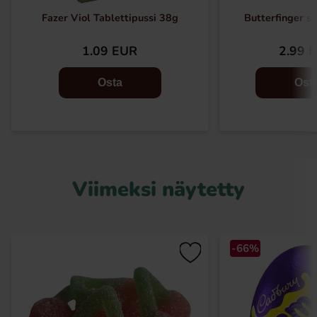
Fazer Viol Tablettipussi 38g
Butterfinger s
1.09 EUR
2.99 
Osta
Ost
Viimeksi näytetty
-66%