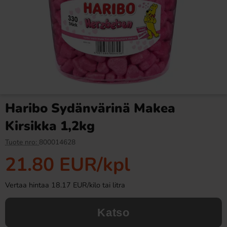
Fanta Crimson Cherry 50cl
Ronny & Ragge Buttcracker
Chips Korv med bröd 150g
2.79 EUR
3.29 EUR
Haribo Sydänvärinä Makea
Osta
Osta
Kirsikka 1,2kg
Tuote nro:
800014628
21.80 EUR
/kpl
Vertaa hintaa 18.17 EUR/kilo tai litra
Katso