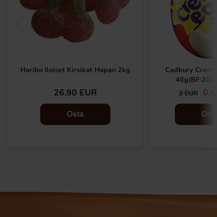
Haribo Iloiset Kirsikat Hapan 2kg
Cadbury Creme
40g(BF:202
26.90 EUR
0.
2 EUR
Osta
Ost