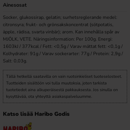
Ainesosat
Socker, glukossirap, gelatin; surhetsreglerande medel:
citronsyra; frukt- och grönsakskoncentrat (sötpotatis,
äpple, rädisa, svarta vinbär); arom. Kan innehålla spår av
MJÖLK, VETE. Näringsinformation: Per 100g. Energi:
1603kJ / 377kcal / Fett: <0,5g / Varav mättat fett: <0,1g /
Kolhydrater: 91g / Varav sockerarter: 77g / Protein: 2,9g /
Salt: 0,03g.
Tällä hetkellä saatavilla on vain ruotsinkieliset tuoteselosteet.
Tuotteiden sisältöön voi tulla muutoksia, joten tarkista
tuotetiedot aina alkuperäisestä pakkauksesta. Jos sinulla on
kysyttävää, ota yhteyttä asiakaspalveluumme.
Katso lisää Haribo Godis