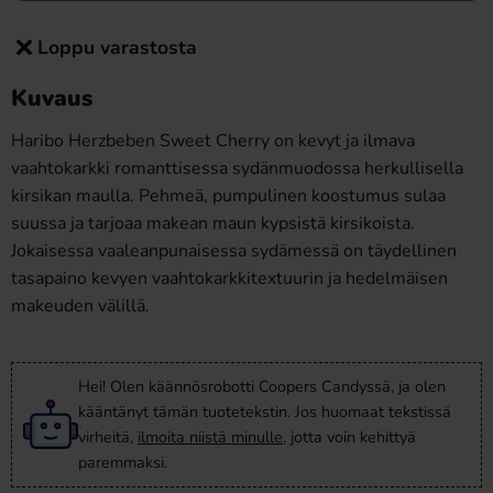
Loppu varastosta
Kuvaus
Haribo Herzbeben Sweet Cherry on kevyt ja ilmava
vaahtokarkki romanttisessa sydänmuodossa herkullisella
kirsikan maulla. Pehmeä, pumpulinen koostumus sulaa
suussa ja tarjoaa makean maun kypsistä kirsikoista.
Jokaisessa vaaleanpunaisessa sydämessä on täydellinen
tasapaino kevyen vaahtokarkkitextuurin ja hedelmäisen
makeuden välillä.
Hei! Olen käännösrobotti Coopers Candyssä, ja olen
kääntänyt tämän tuotetekstin. Jos huomaat tekstissä
virheitä,
ilmoita niistä minulle
, jotta voin kehittyä
paremmaksi.