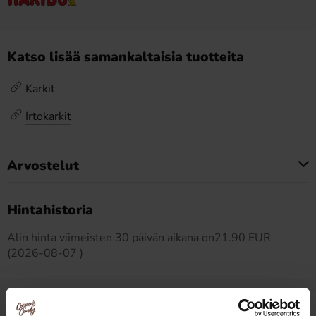
Katso lisää samankaltaisia tuotteita
Karkit
Irtokarkit
Arvostelut
Tällä tuotteella ei ole arvosteluja
Hintahistoria
Alin hinta viimeisten 30 päivän aikana on21.90 EUR
(2026-08-07 )