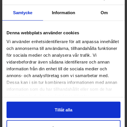
Muut pitivät
Samtycke
Information
Om
-50%
Denna webbplats använder cookies
Vi använder enhetsidentifierare för att anpassa innehållet
och annonserna till användarna, tillhandahålla funktioner
för sociala medier och analysera vår trafik. Vi
vidarebefordrar även sådana identifierare och annan
information från din enhet till de sociala medier och
annons- och analysföretag som vi samarbetar med.
Dessa kan i sin tur kombinera informationen med annan
information som du har tillhandahållit eller som de har
Haribo Rakkaussydämet 1,2kg
Haribo Hedelmäku
samlat in när du har använt deras tjänster.
9.90 EUR
20 E
19.91 EUR
Tillåt alla
Osta
Ost