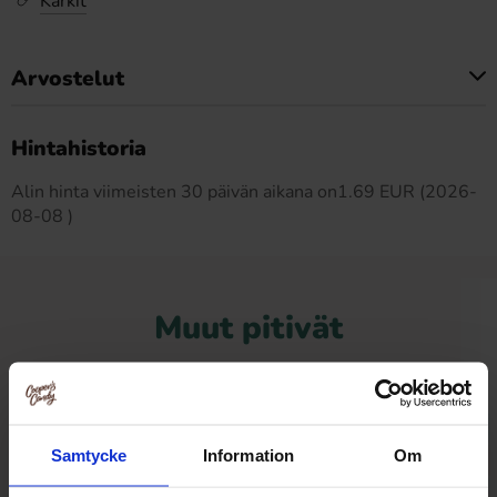
Karkit
Arvostelut
Tällä tuotteella ei ole arvosteluja
Hintahistoria
Alin hinta viimeisten 30 päivän aikana on1.69 EUR (2026-
08-08 )
Muut pitivät
-50%
Samtycke
Information
Om