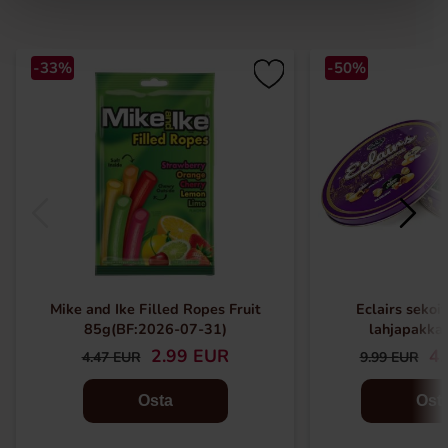
-33%
-50%
Mike and Ike Filled Ropes Fruit
Eclairs sekoit
85g(BF:2026-07-31)
lahjapakka
2.99 EUR
4.
4.47 EUR
9.99 EUR
Osta
Ost