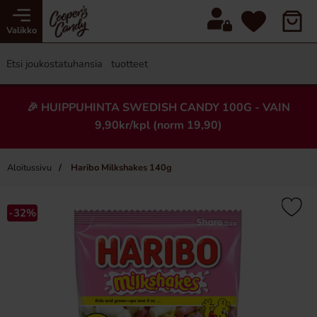
Valikko
🎉 HUIPPUHINTA SWEDISH CANDY 100G - VAIN
9,90kr/kpl (norm 19,90)
Aloitussivu
Haribo Milkshakes 140g
×
-32%
-16%