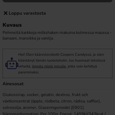
Loppu varastosta
Kuvaus
Pehmeitä karkkeja milkshaken makuina kolmessa maussa -
banaani, mansikka ja vanilja.
Hei! Olen käännösrobotti Coopers Candyssä, ja olen
kääntänyt tämän tuotetekstin. Jos huomaat tekstissä
virheitä,
ilmoita niistä minulle
, jotta voin kehittyä
paremmaksi.
Ainesosat
Glukossirap, socker, gelatin, dextros, frukt och
växtkoncentrat (äpple, rödbeta, citron, rädisa, safflor),
solrosolja, aromer, Glaseringsmedel [E901].
Näringsinformation: Per 100g. Energi: 1459kJ/343kcal /