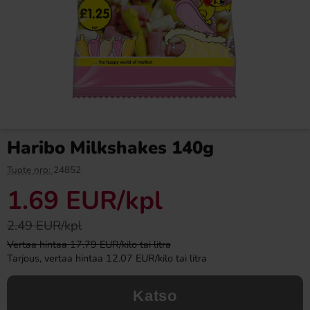
S-Märke Violskum 70g x 14st
Katjes Astro Queen of Stars
Sur 210g
19.90 EUR
2.18 EUR
23.65 EUR
Haribo Milkshakes 140g
Osta
Osta
Tuote nro:
24852
1.69 EUR
/kpl
2.49 EUR/kpl
Vertaa hintaa 17.79 EUR/kilo tai litra
Tarjous, vertaa hintaa 12.07 EUR/kilo tai litra
Katso