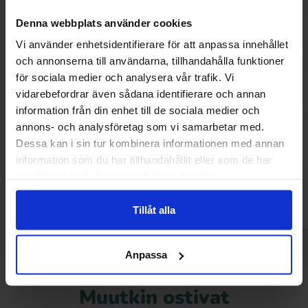
Denna webbplats använder cookies
Vi använder enhetsidentifierare för att anpassa innehållet
och annonserna till användarna, tillhandahålla funktioner
för sociala medier och analysera vår trafik. Vi
vidarebefordrar även sådana identifierare och annan
information från din enhet till de sociala medier och
Haribo Happamat Kultakarhut 70g
Haribo Happy H
annons- och analysföretag som vi samarbetar med.
Dessa kan i sin tur kombinera informationen med annan
1.28 EUR
1.
2.99 EUR
information som du har tillhandahållit eller som de har
samlat in när du har använt deras tjänster.
Osta
Ost
Tillåt alla
Anpassa
Muutkin ostivat