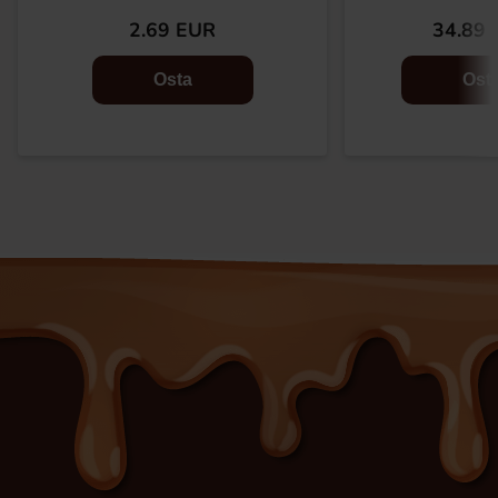
2.69 EUR
34.89 
Osta
Ost