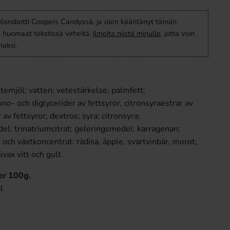
ösrobotti Coopers Candyssä, ja olen kääntänyt tämän
s huomaat tekstissä virheitä,
ilmoita niistä minulle
, jotta voin
aksi.
temjöl; vatten; vetestärkelse; palmfett;
- och diglycerider av fettsyror, citronsyraestrar av
av fettsyror; dextros; syra: citronsyra;
l: trinatriumcitrat; geleringsmedel: karragenan;
- och växtkoncentrat: rädisa, äpple, svartvinbär, morot;
vax vitt och gult.
er 100g.
l