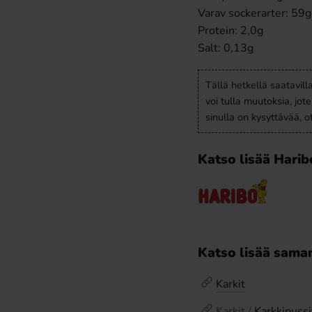
Varav sockerarter: 59g
Protein: 2,0g
Salt: 0,13g
Tällä hetkellä saatavill
voi tulla muutoksia, jot
sinulla on kysyttävää, 
Katso lisää Harib
Katso lisää saman
Karkit
Karkit /
Karkkipussi