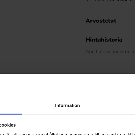
Arvostelut
Hintahistoria
Alin hinta viimeisten
Muut pitivät
Information
cookies
e för att anpassa innehållet och annonserna till användarna, tillh