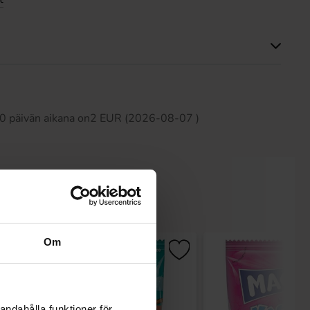
Tällä tuotteella ei ole arvosteluja
 30 päivän aikana on2 EUR (2026-08-07 )
Om
-50%
andahålla funktioner för