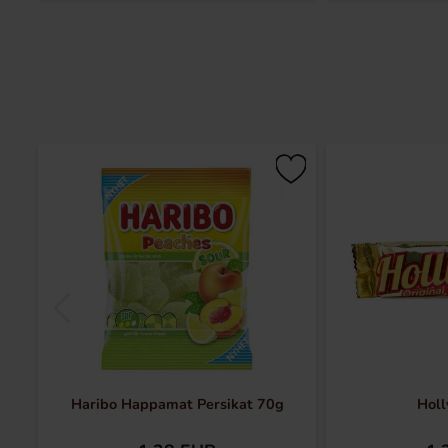
Haribo Happamat Persikat 70g
Holl