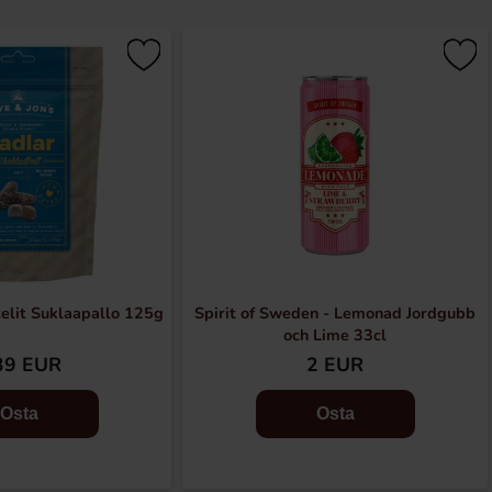
elit Suklaapallo 125g
Spirit of Sweden - Lemonad Jordgubb
och Lime 33cl
39 EUR
2 EUR
Osta
Osta