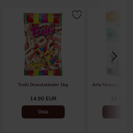
Trolli Draculatänder 1kg
Arla Mjukglassmix L
14.90 EUR
13.90 E
Osta
Osta