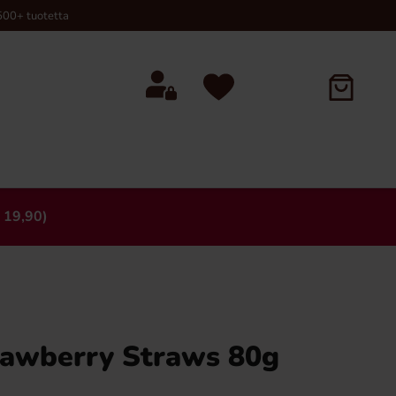
00+ tuotetta
 19,90)
×
rawberry Straws 80g