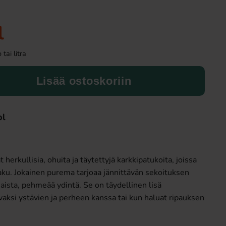
Uusi!
l
tai litra
Lisää ostoskoriin
pl
Fanta Crimson Cherry 50cl
Ronny & Ragge Buttc
Korv med brö
2.79 EUR
3.29 EU
herkullisia, ohuita ja täytettyjä karkkipatukoita, joissa
Osta
Osta
u. Jokainen purema tarjoaa jännittävän sekoituksen
ista, pehmeää ydintä. Se on täydellinen lisä
vaksi ystävien ja perheen kanssa tai kun haluat ripauksen