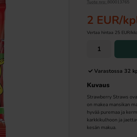
Tuote nro:
800013765
2 EUR
/kp
Vertaa hintaa 25 EUR/kilo 
Varastossa 32 k
itsikallo Vaahto 2.8kg
Nic Topping - Choklad 0.9L
Kuvaus
21.91 EUR
22.90 EUR
R
Strawberry Straws ovat 
Osta
on makea mansikan mak
hyvää puremaa ja kerma
karkkikulhoon ja jaetta
kesän makua.