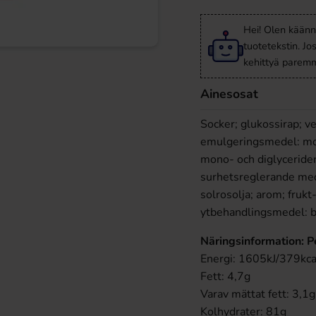
Hei! Olen käänn
tuotetekstin. Jo
kehittyä paremm
Ainesosat
Socker; glukossirap; ve
emulgeringsmedel: mono
mono- och diglycerider 
surhetsreglerande mede
solrosolja; arom; frukt
ytbehandlingsmedel: bi
Näringsinformation: P
Energi: 1605kJ/379kca
Fett: 4,7g
Varav mättat fett: 3,1g
Kolhydrater: 81g