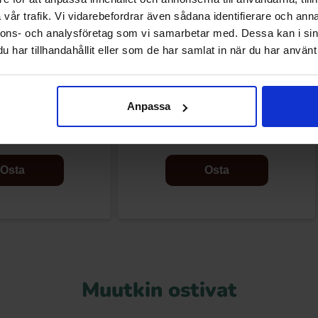
vår trafik. Vi vidarebefordrar även sådana identifierare och anna
nnons- och analysföretag som vi samarbetar med. Dessa kan i sin
har tillhandahållit eller som de har samlat in när du har använt 
at Kultakarhut 70g
Haribo Balla Punainen Poreileva 70g
Anpassa
28 EUR
2.29 EUR
Osta
Osta
Muutkin ostivat