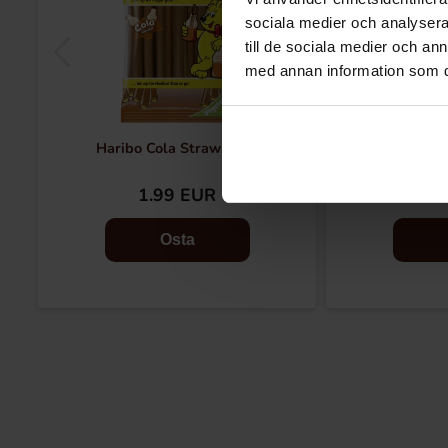
sociala medier och analysera 
till de sociala medier och a
med annan information som du 
Haribo Cola Straws 80g
Haribo Happam
1.99 EUR
1.
Osta