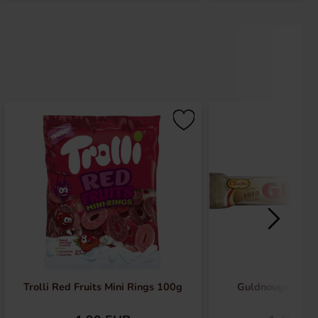
Trolli Red Fruits Mini Rings 100g
Guldnougat Kaks