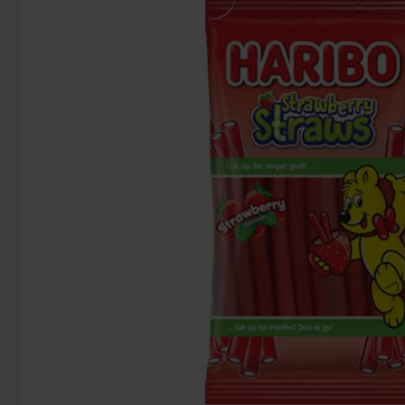
-21%
Fazer Viol Tablettipussi 38g
Bubs Vadelmalakr
1.09 EUR
27.90 EU
Osta
Osta