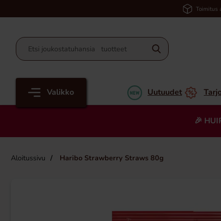
Toimitus 
Valikko
Uutuudet
Tarj
🎉 HUI
Aloitussivu
Haribo Strawberry Straws 80g