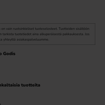
a on vain ruotsinkieliset tuoteselosteet. Tuotteiden sisältöön
en tarkista tuotetiedot aina alkuperäisestä pakkauksesta. Jos
ota yhteyttä asiakaspalveluumme.
o Godis
kaltaisia tuotteita
t