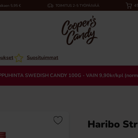
45
alkaen 5,95 €
TOIMITUS 2-5 TYÖPÄIVÄÄ
oukset
Suosituimmat
PPUHINTA SWEDISH CANDY 100G - VAIN 9,90kr/kpl (norm
Haribo St