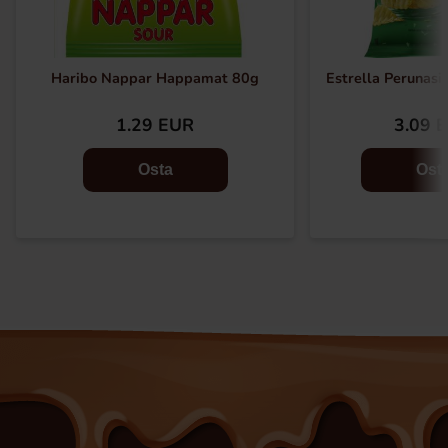
Haribo Nappar Happamat 80g
Estrella Perunasip
1.29 EUR
3.09 
Osta
Ost