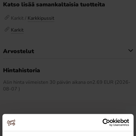
Katso lisää samankaltaisia tuotteita
Karkit /
Karkkipussit
Karkit
Arvostelut
Tällä tuotteella ei ole arvosteluja
Hintahistoria
Alin hinta viimeisten 30 päivän aikana on2.69 EUR (2026-
08-07 )
Muut pitivät