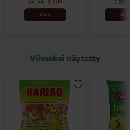
2 EUR
1.28 
3.09 EUR
Osta
Ost
Viimeksi näytetty