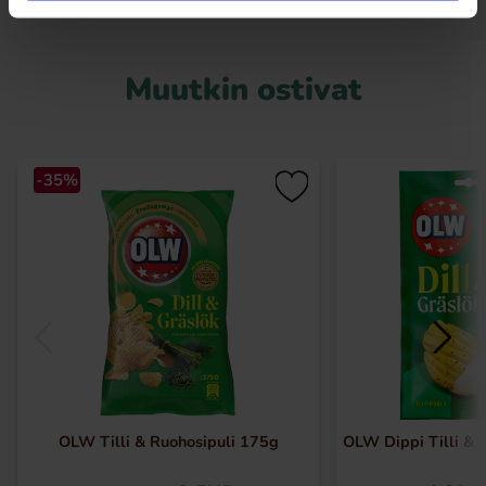
Muutkin ostivat
-35%
OLW Tilli & Ruohosipuli 175g
OLW Dippi Tilli & 