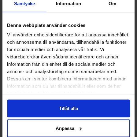
Samtycke
Information
Om
-50%
Denna webbplats använder cookies
Vi använder enhetsidentifierare för att anpassa innehållet
och annonserna till användarna, tillhandahålla funktioner
för sociala medier och analysera vår trafik. Vi
vidarebefordrar även sådana identifierare och annan
information från din enhet till de sociala medier och
annons- och analysföretag som vi samarbetar med.
Dessa kan i sin tur kombinera informationen med annan
Haribo Buzzy Bees 140g
Haribo Party
information som du har tillhandahållit eller som de har
samlat in när du har använt deras tjänster.
1.49 EUR
4.47 
2.99 EUR
Tillåt alla
Osta
Ost
Anpassa