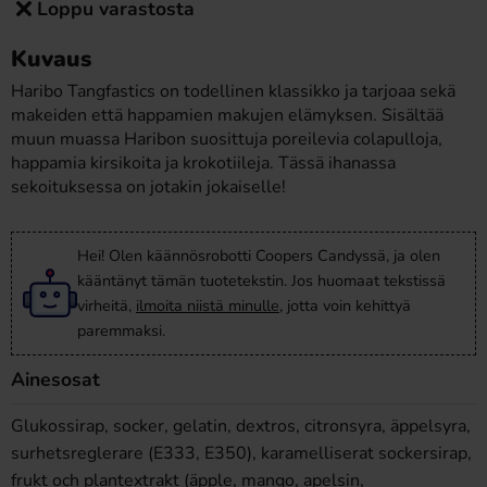
Loppu varastosta
Kuvaus
Haribo Tangfastics on todellinen klassikko ja tarjoaa sekä
makeiden että happamien makujen elämyksen. Sisältää
muun muassa Haribon suosittuja poreilevia colapulloja,
happamia kirsikoita ja krokotiileja. Tässä ihanassa
sekoituksessa on jotakin jokaiselle!
Hei! Olen käännösrobotti Coopers Candyssä, ja olen
kääntänyt tämän tuotetekstin. Jos huomaat tekstissä
virheitä,
ilmoita niistä minulle
, jotta voin kehittyä
paremmaksi.
Ainesosat
Glukossirap, socker, gelatin, dextros, citronsyra, äppelsyra,
surhetsreglerare (E333, E350), karamelliserat sockersirap,
frukt och plantextrakt (äpple, mango, apelsin,