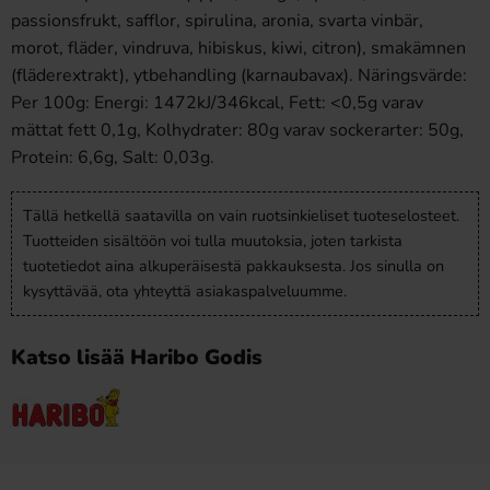
passionsfrukt, safflor, spirulina, aronia, svarta vinbär,
morot, fläder, vindruva, hibiskus, kiwi, citron), smakämnen
(fläderextrakt), ytbehandling (karnaubavax). Näringsvärde:
Per 100g: Energi: 1472kJ/346kcal, Fett: <0,5g varav
mättat fett 0,1g, Kolhydrater: 80g varav sockerarter: 50g,
Protein: 6,6g, Salt: 0,03g.
Tällä hetkellä saatavilla on vain ruotsinkieliset tuoteselosteet.
Tuotteiden sisältöön voi tulla muutoksia, joten tarkista
tuotetiedot aina alkuperäisestä pakkauksesta. Jos sinulla on
kysyttävää, ota yhteyttä asiakaspalveluumme.
Katso lisää Haribo Godis