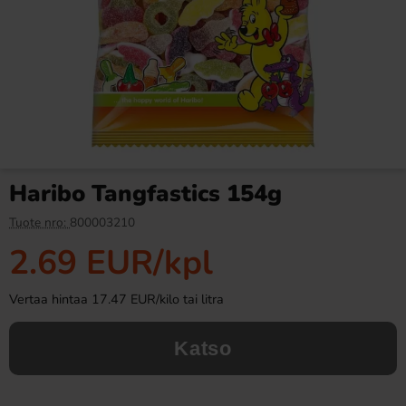
Kinder Country 23,5g
Clean Drink Strawberry
Sunset 33cl
0.99 EUR
2.69 EUR
Haribo Tangfastics 154g
Osta
Osta
Tuote nro:
800003210
2.69 EUR
/kpl
Vertaa hintaa 17.47 EUR/kilo tai litra
Katso