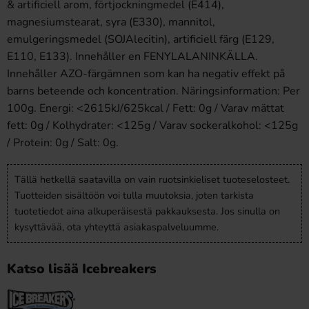
& artificiell arom, förtjockningmedel (E414),
magnesiumstearat, syra (E330), mannitol,
emulgeringsmedel (SOJAlecitin), artificiell färg (E129,
E110, E133). Innehåller en FENYLALANINKÄLLA.
Innehåller AZO-färgämnen som kan ha negativ effekt på
barns beteende och koncentration. Näringsinformation: Per
100g. Energi: <2615kJ/625kcal / Fett: 0g / Varav mättat
fett: 0g / Kolhydrater: <125g / Varav sockeralkohol: <125g
/ Protein: 0g / Salt: 0g.
Tällä hetkellä saatavilla on vain ruotsinkieliset tuoteselosteet.
Tuotteiden sisältöön voi tulla muutoksia, joten tarkista
tuotetiedot aina alkuperäisestä pakkauksesta. Jos sinulla on
kysyttävää, ota yhteyttä asiakaspalveluumme.
Katso lisää Icebreakers