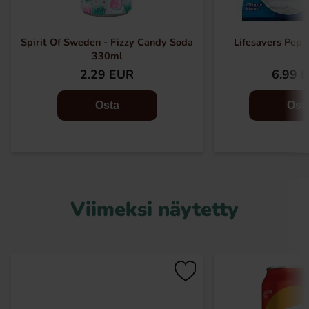
Spirit Of Sweden - Fizzy Candy Soda
Lifesavers Pep 
330ml
2.29 EUR
6.99 
Osta
Ost
Viimeksi näytetty