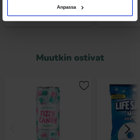
Osta
Ost
Anpassa
Muutkin ostivat