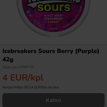
Fazer Viol Tablettipussi 38g
Fanta Crimson Cherry 50cl
1.09 EUR
2.79 EUR
Icebreakers Sours Berry (Purple)
Osta
Osta
42g
Tuote nro:
10000729
4 EUR
/kpl
Vertaa hintaa 95.24 EUR/kilo tai litra
Katso