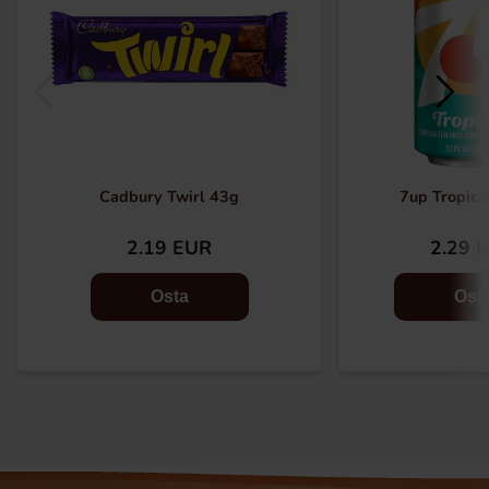
Cadbury Twirl 43g
7up Tropica
2.19 EUR
2.29 
Osta
Ost