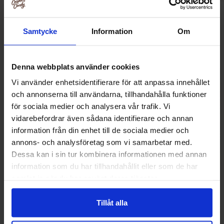
Muut pitivät
Samtycke
Information
Om
Denna webbplats använder cookies
Vi använder enhetsidentifierare för att anpassa innehållet
och annonserna till användarna, tillhandahålla funktioner
för sociala medier och analysera vår trafik. Vi
vidarebefordrar även sådana identifierare och annan
information från din enhet till de sociala medier och
annons- och analysföretag som vi samarbetar med.
Dessa kan i sin tur kombinera informationen med annan
information som du har tillhandahållit eller som de har
samlat in när du har använt deras tjänster.
Warheads Extreme Sour Hard Candy
Warheads Extre
56g
Candy 
Tillåt alla
3.29 EUR
1.90 