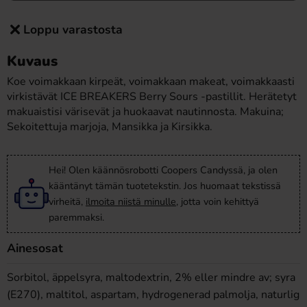
Loppu varastosta
Kuvaus
Koe voimakkaan kirpeät, voimakkaan makeat, voimakkaasti
virkistävät ICE BREAKERS Berry Sours -pastillit. Herätetyt
makuaistisi värisevät ja huokaavat nautinnosta. Makuina;
Sekoitettuja marjoja, Mansikka ja Kirsikka.
Hei! Olen käännösrobotti Coopers Candyssä, ja olen
kääntänyt tämän tuotetekstin. Jos huomaat tekstissä
virheitä,
ilmoita niistä minulle
, jotta voin kehittyä
paremmaksi.
Ainesosat
Sorbitol, äppelsyra, maltodextrin, 2% eller mindre av; syra
(E270), maltitol, aspartam, hydrogenerad palmolja, naturlig