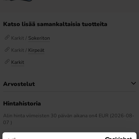
Katso lisää samankaltaisia tuotteita
Karkit /
Sokeriton
Karkit /
Kirpeät
Karkit
Arvostelut
Tällä tuotteella ei ole arvosteluja
Hintahistoria
Alin hinta viimeisten 30 päivän aikana on4 EUR (2026-08-
07 )