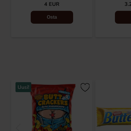
4 EUR
3.
Osta
Uusi!