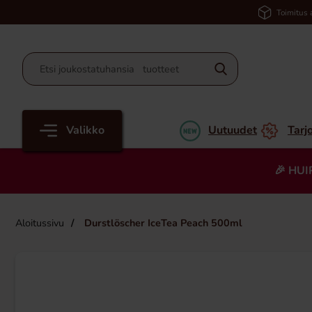
Toimitus 
Valikko
Uutuudet
Tarj
🎉 HUI
Aloitussivu
Durstlöscher IceTea Peach 500ml