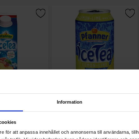
Tea - Peach 0.75l
Pfanner IceTea - Lemon Lime 33cl
29 EUR
1.28 EUR
Information
Osta
Osta
cookies
e för att anpassa innehållet och annonserna till användarna, tillh