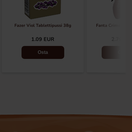
Fazer Viol Tablettipussi 38g
Fanta Crimson Ch
1.09 EUR
2.79 EU
Osta
Osta