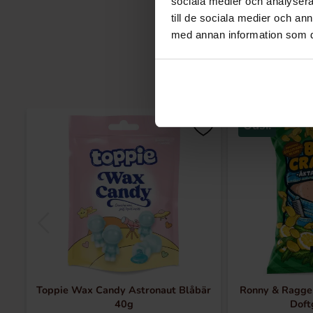
sociala medier och analysera 
till de sociala medier och a
med annan information som du 
Uusi!
Toppie Wax Candy Astronaut Blåbär
Ronny & Ragge 
40g
Doft