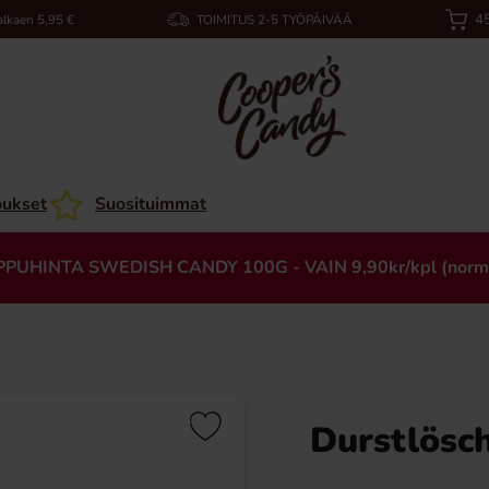
45
alkaen 5,95 €
TOIMITUS 2-5 TYÖPÄIVÄÄ
oukset
Suosituimmat
PPUHINTA SWEDISH CANDY 100G - VAIN 9,90kr/kpl (norm
Durstlösc