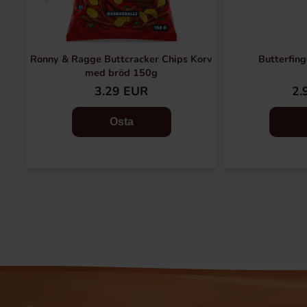
Ronny & Ragge Buttcracker Chips Korv
Butterfing
med bröd 150g
3.29 EUR
2.
Osta