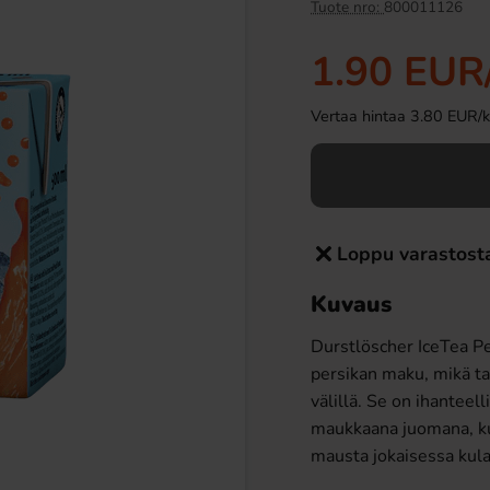
Tuote nro:
800011126
1.90 EUR
Vertaa hintaa 3.80 EUR/kil
Loppu varastost
uakuplat Marshmallow
Estrella Perunasipsit Grilli 175g
74ml
Kuvaus
90 EUR
3.09 EUR
Durstlöscher IceTea Pe
Osta
persikan maku, mikä t
välillä. Se on ihantee
maukkaana juomana, kun
mausta jokaisessa kul