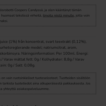
ösrobotti Coopers Candyssä, ja olen kääntänyt tämän
s huomaat tekstissä virheitä,
ilmoita niistä minulle
, jotta voin
aksi.
juice (1%) från koncentrat, svart teextrakt (0,12%),
urhetsreglerande medel; natriumcitrat, arom,
skorbinsyra. Näringsinformation: Per 100ml. Energi:
 / Varav mättat fett: 0g / Kolhydrater: 8,8g / Varav
ein: 0g / Salt: 0,08g.
a on vain ruotsinkieliset tuoteselosteet. Tuotteiden sisältöön
en tarkista tuotetiedot aina alkuperäisestä pakkauksesta. Jos
ota yhteyttä asiakaspalveluumme.