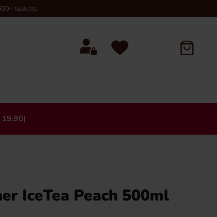
00+ tuotetta
 19,90)
×
her IceTea Peach 500ml