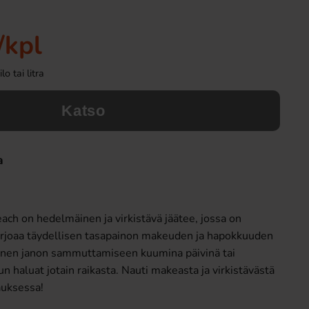
-57%
-50%
/kpl
o tai litra
Katso
a
Marabou Choco Moments 30g x 30st
Eclairs sekoitet
(BF:2026-09-15)
lahjapakkaus
12.90 EUR
4.9
29.70 EUR
9.99 EUR
ach on hedelmäinen ja virkistävä jäätee, jossa on
Osta
Osta
arjoaa täydellisen tasapainon makeuden ja hapokkuuden
llinen janon sammuttamiseen kuumina päivinä tai
 haluat jotain raikasta. Nauti makeasta ja virkistävästä
auksessa!