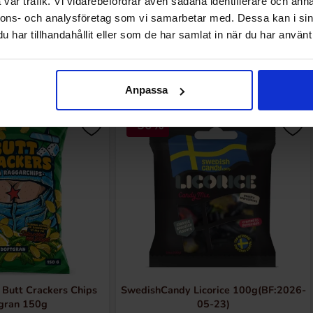
vår trafik. Vi vidarebefordrar även sådana identifierare och anna
nnons- och analysföretag som vi samarbetar med. Dessa kan i sin
har tillhandahållit eller som de har samlat in när du har använt 
Muutkin ostivat
Anpassa
-50%
Butt Crackers Chips
SwedishCandy Licorice 100g(BF:2026-
gran 150g
05-23)