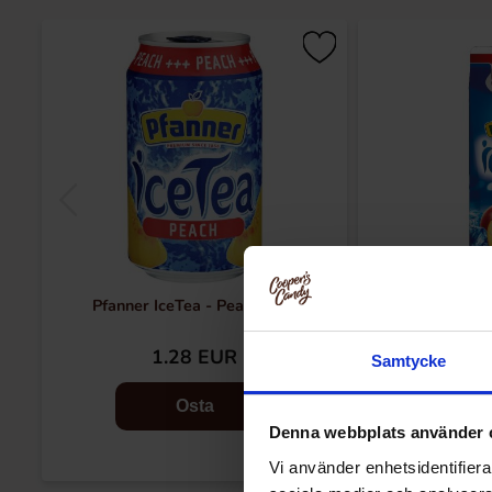
Pfanner IceTea - Peach 33cl
Pfanner Ice
1.28 EUR
2.
Samtycke
Osta
Denna webbplats använder 
Vi använder enhetsidentifierar