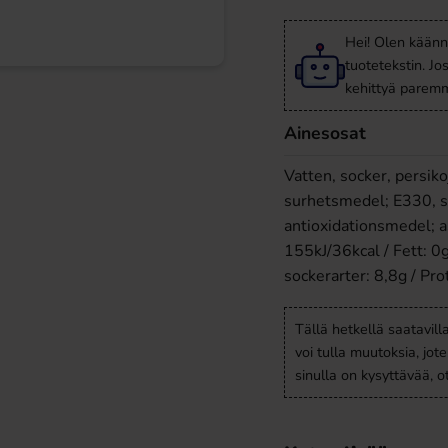
Hei! Olen käänn
tuotetekstin. Jo
kehittyä paremm
Ainesosat
Vatten, socker, persiko
surhetsmedel; E330, s
antioxidationsmedel; a
155kJ/36kcal / Fett: 0g
sockerarter: 8,8g / Prot
Tällä hetkellä saatavill
voi tulla muutoksia, jot
sinulla on kysyttävää, 