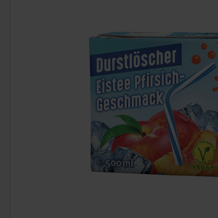
-66%
Cadbury Creme Egg White
Syötävät Saipp
40g(BF:2026-07-31)
0.69 EUR
6.
2 EUR
Osta
Osta