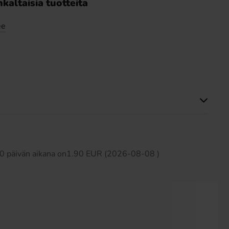
kaltaisia tuotteita
ee
Tällä tuotteella ei ole arvosteluja
 30 päivän aikana on1.90 EUR (2026-08-08 )