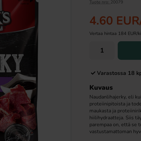
Tuote nro:
20079
4.60 EUR
Vertaa hintaa 184 EUR/kilo
Varastossa 18 k
er suklaa 53,8g
Ramlösa Kirsikka 33cl
Kuvaus
99 EUR
1.19 EUR
Naudanlihajerky, eli kui
proteiinipitoista ja to
Osta
maukasta ja proteiiniri
hiilihydraatteja. Siis t
parempaa on, että se t
vastustamattoman hyv