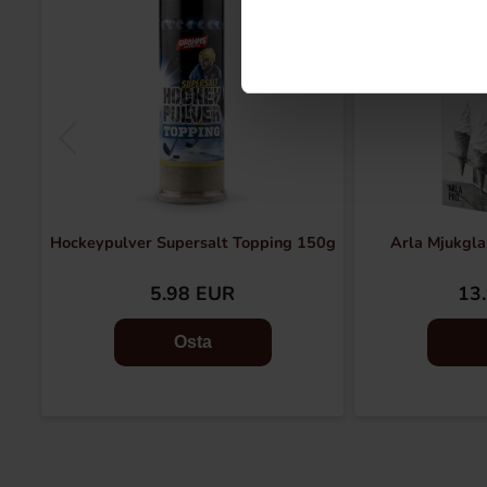
Hockeypulver Supersalt Topping 150g
Arla Mjukgla
5.98 EUR
13
Osta