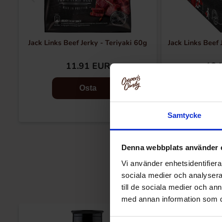
Jack Links Beef Jerky - Teriyaki 60g
Jack Links Beef 
11.91 EUR
134
Osta
Samtycke
Denna webbplats använder 
Vi använder enhetsidentifierar
sociala medier och analysera 
till de sociala medier och a
med annan information som du 