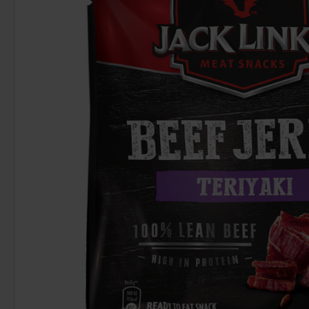
Uusi!
Ronny & Ragge Buttcracker Chips Korv
Butterfing
med bröd 150g
3.29 EUR
2.
Osta
Osta