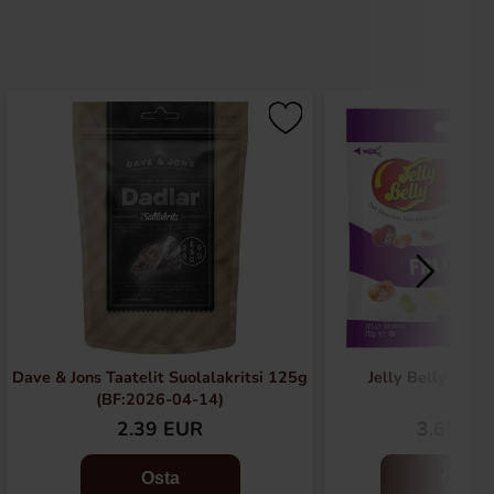
Dave & Jons Taatelit Suolalakritsi 125g
Jelly Belly Fruit
(BF:2026-04-14)
2.39 EUR
3.69 EU
Osta
Osta