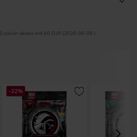
Tällä tuotteella ei ole arvosteluja
 30 päivän aikana on4.60 EUR (2026-08-08 )
-22%