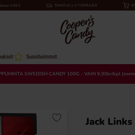
45
alkaen 5,95 €
TOIMITUS 2-5 TYÖPÄIVÄÄ
oukset
Suosituimmat
PPUHINTA SWEDISH CANDY 100G - VAIN 9,90kr/kpl (norm
Jack Links