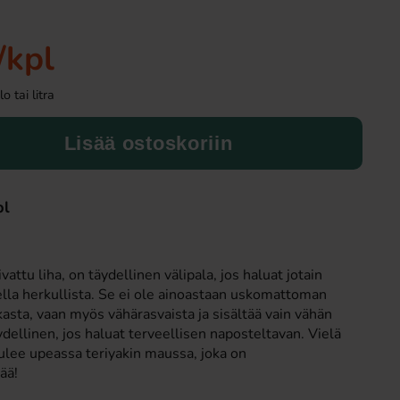
/kpl
 tai litra
Lisää ostoskoriin
pl
Fazer Viol Tablettipussi 38g
Fanta Crimson Ch
1.09 EUR
2.79 EU
vattu liha, on täydellinen välipala, jos haluat jotain
della herkullista. Se ei ole ainoastaan uskomattoman
Osta
Osta
kasta, vaan myös vähärasvaista ja sisältää vain vähän
äydellinen, jos haluat terveellisen naposteltavan. Vielä
ulee upeassa teriyakin maussa, joka on
ää!