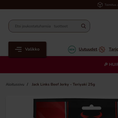
Toimitus 
Valikko
Uutuudet
Tarj
🎉 HUI
Aloitussivu
Jack Links Beef Jerky - Teriyaki 25g