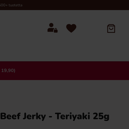
00+ tuotetta
 19,90)
×
 Beef Jerky - Teriyaki 25g