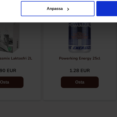
Anpassa
ssmix Laktosfri 2L
Powerking Energy 25cl
.90 EUR
1.28 EUR
Osta
Osta