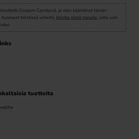
ösrobotti Coopers Candyssä, ja olen kääntänyt tämän
s huomaat tekstissä virheitä,
ilmoita niistä minulle
, jotta voin
aksi.
Links
kaltaisia tuotteita
valiha