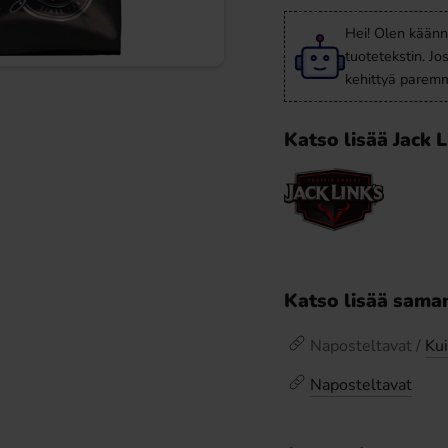
Hei! Olen käänn
tuotetekstin. Jo
kehittyä paremm
Katso lisää Jack 
Katso lisää saman
Naposteltavat /
Kui
Naposteltavat