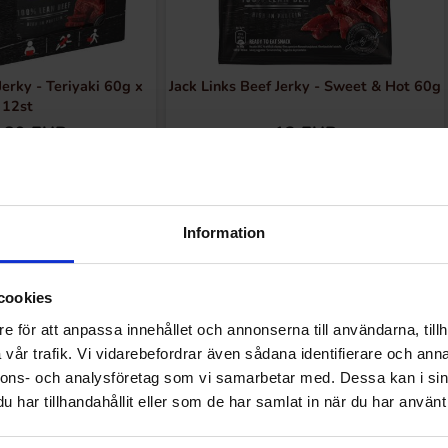
Jerky - Teriyaki 60g x
Jack Links Beef Jerky - Sweet & Hot 60g
12st
.89 EUR
12 EUR
Osta
Osta
Information
cookies
e för att anpassa innehållet och annonserna till användarna, tillh
Muutkin ostivat
vår trafik. Vi vidarebefordrar även sådana identifierare och anna
nnons- och analysföretag som vi samarbetar med. Dessa kan i sin
har tillhandahållit eller som de har samlat in när du har använt 