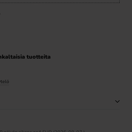
O
kaltaisia tuotteita
telö
Tällä tuotteella ei ole arvosteluja