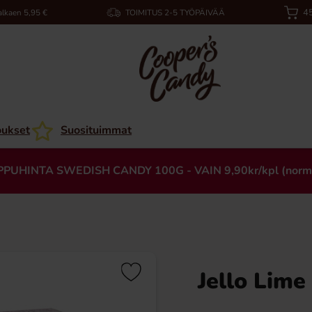
45
alkaen 5,95 €
TOIMITUS 2-5 TYÖPÄIVÄÄ
oukset
Suosituimmat
PPUHINTA SWEDISH CANDY 100G - VAIN 9,90kr/kpl (norm
Jello Lime