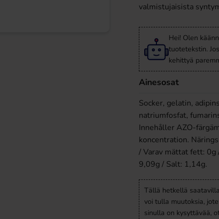
valmistujaisista syntym
Hei! Olen käänn
tuotetekstin. Jo
kehittyä paremm
Ainesosat
Socker, gelatin, adipin
natriumfosfat, fumarins
Innehåller AZO-färgäm
koncentration. Närings
/ Varav mättat fett: 0g
9,09g / Salt: 1,14g.
Tällä hetkellä saatavill
voi tulla muutoksia, jot
sinulla on kysyttävää, 