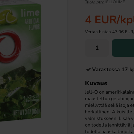
Uusi!
Tuote nro:
JELLOLIME
4 EUR
/kp
Vertaa hintaa 47.06 EUR/ki
Varastossa 17 k
er suklaa 53,8g
Ronny & Ragge Buttcracker Chips Kaviar
& Knäckemacka 150g
Kuvaus
99 EUR
3.29 EUR
Jell-O on amerikkalain
maustettua gelatiinija
Osta
miellyttää sekä isoja e
herkullinen! Aikuisille Jell-O:ta voidaan käyttää myös herkullisten jello shotien
valmistukseen. Lisää ve
on todella jännittäviä j
todella hauska tarjottav