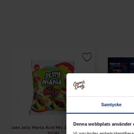
Samtycke
Denna webbplats använder 
Jake Jelly Mania Acid Mix 1kg(BF:31-07-
Vidal Monste
2026)
Vi använder enhetsidentifierar