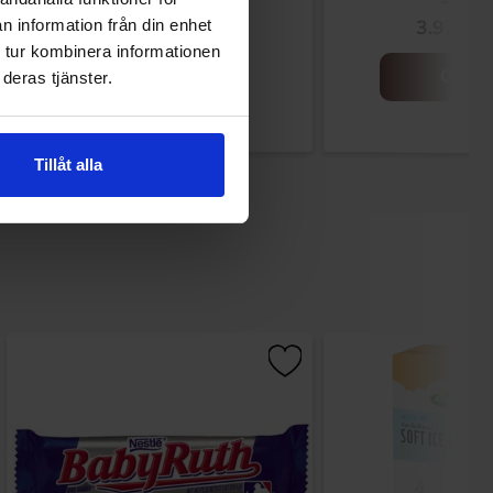
11.91 EUR
3.97 EU
n information från din enhet
 tur kombinera informationen
Osta
Osta
deras tjänster.
Tillåt alla