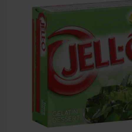
Uusi!
Ronny & Ragge Buttcracker Chips Korv
Butterfing
med bröd 150g
3.29 EUR
2.
Osta
Osta