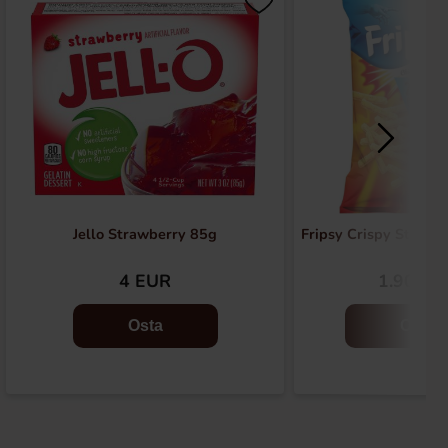
Jello Strawberry 85g
Fripsy Crispy Sticks
4 EUR
1.90 EU
Osta
Osta