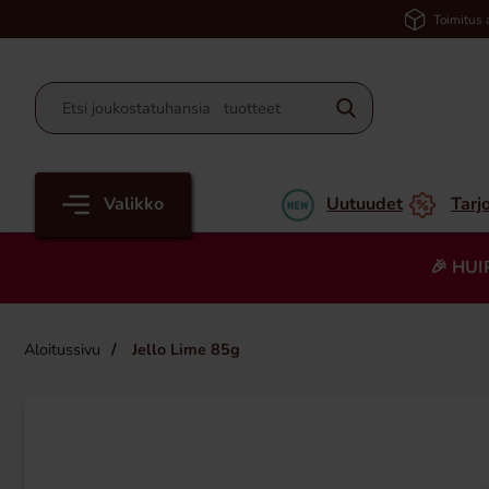
Toimitus 
Valikko
Uutuudet
Tarj
🎉 HUI
Aloitussivu
Jello Lime 85g