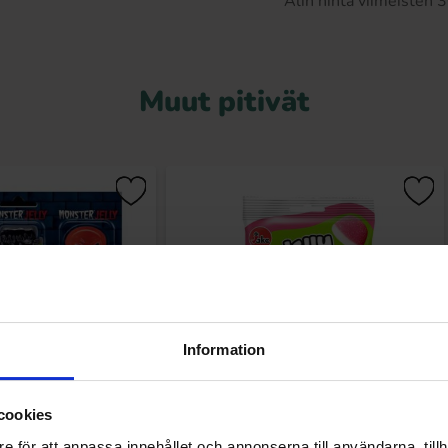
Alin hinta viimeisten
Muut pitivät
Information
cookies
r Jelly 6-pack 66g
Jake Jelly Mania Kisses 100g
e för att anpassa innehållet och annonserna till användarna, tillh