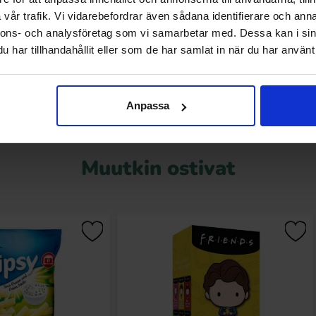
69 EUR
2 EUR
vår trafik. Vi vidarebefordrar även sådana identifierare och anna
nnons- och analysföretag som vi samarbetar med. Dessa kan i sin
Osta
Osta
har tillhandahållit eller som de har samlat in när du har använt 
Anpassa
Muutkin ostivat