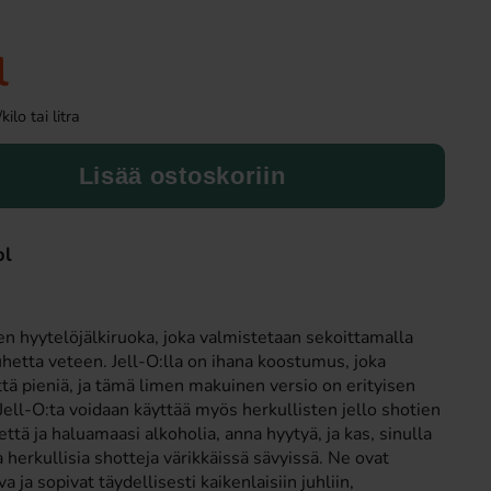
-50%
l
lo tai litra
Lisää ostoskoriin
pl
Haribo Rakkaussydämet 1,2kg
Toppie Wax Candy 
Blåbär 40
9.90 EUR
4 EUR
19.91 EUR
en hyytelöjälkiruoka, joka valmistetaan sekoittamalla
uhetta veteen. Jell-O:lla on ihana koostumus, joka
Osta
Osta
ttä pieniä, ja tämä limen makuinen versio on erityisen
ttä ja haluamaasi alkoholia, anna hyytyä, ja kas, sinulla
a herkullisia shotteja värikkäissä sävyissä. Ne ovat
a ja sopivat täydellisesti kaikenlaisiin juhliin,