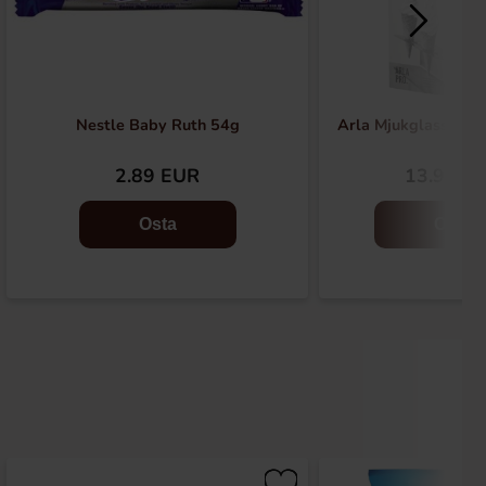
Nestle Baby Ruth 54g
Arla Mjukglassmix L
2.89 EUR
13.90 E
Osta
Osta