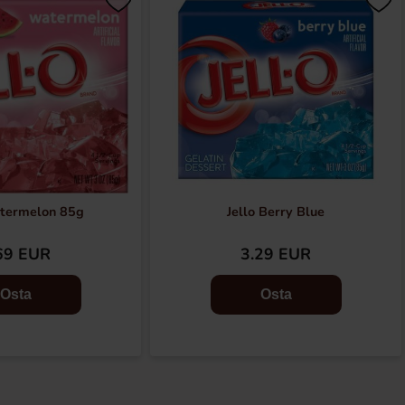
atermelon 85g
Jello Berry Blue
69 EUR
3.29 EUR
Osta
Osta