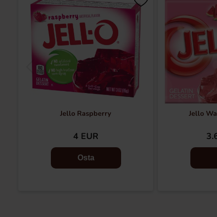
Jello Raspberry
Jello W
4 EUR
3.
Osta