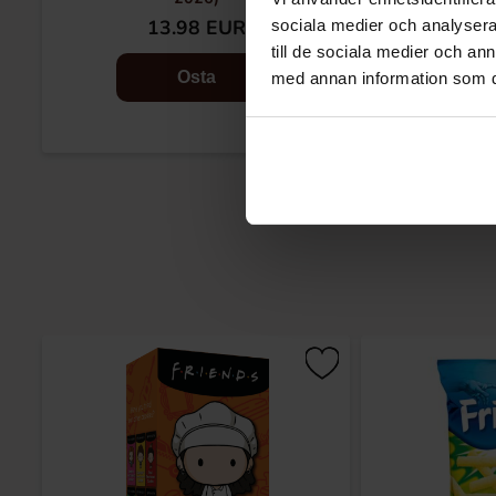
13.98 EUR
2.
sociala medier och analysera 
till de sociala medier och a
Osta
med annan information som du 