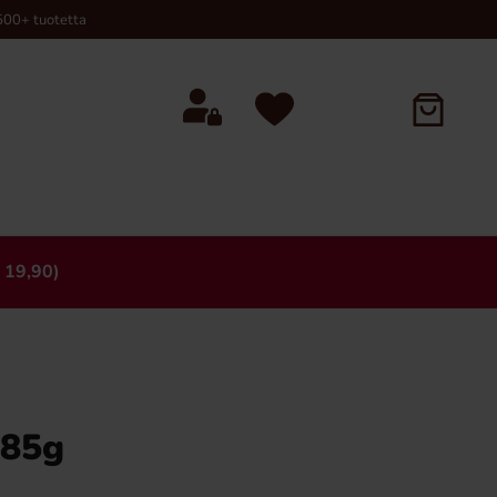
00+ tuotetta
 19,90)
×
 85g