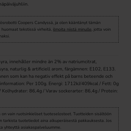
äpäiväjuhliin.
ösrobotti Coopers Candyssä, ja olen kääntänyt tämän
s huomaat tekstissä virheitä,
ilmoita niistä minulle
, jotta voin
aksi.
syra, innehåller mindre än 2% av natriumcitrat,
yra, naturlig & artificiell arom, färgämnen: E102, E133.
nen som kan ha negativ effekt på barns beteende och
information: Per 100g. Energi: 1712kJ/409kcal / Fett: 0g
 / Kolhydrater: 86,4g / Varav sockerarter: 86,4g / Protein:
a on vain ruotsinkieliset tuoteselosteet. Tuotteiden sisältöön
en tarkista tuotetiedot aina alkuperäisestä pakkauksesta. Jos
ota yhteyttä asiakaspalveluumme.