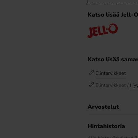
Katso lisää Jell-
Katso lisää saman
Elintarvikkeet
Elintarvikkeet /
Hyy
Arvostelut
Hintahistoria