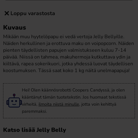
Loppu varastosta
Kuvaus
Mikään muu hyytelöpapu ei vedä vertoja Jelly Bellyille.
Näiden herkullinen ja erottuva maku on voipopcorn. Näiden
pienten täydellisten papujen valmistukseen kuluu 7-14
päivää. Niissä on tahmea, makuhermoja kutkuttava ydin ja
kiiltävä, rapea sokerikuori, jotka yhdessä luovat täydellisen
koostumuksen. Tässä saat koko 1 kg näitä unelmapapuja!
Hei! Olen käännösrobotti Coopers Candyssä, ja olen
kääntänyt tämän tuotetekstin. Jos huomaat tekstissä
virheitä,
ilmoita niistä minulle
, jotta voin kehittyä
paremmaksi.
Katso lisää Jelly Belly