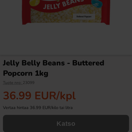
Bubs Dizzy Kallo 2,6kg
Ronny & Ragge Buttcracker
Chips Korv med bröd 150g
27.90 EUR
3.29 EUR
Jelly Belly Beans - Buttered
Osta
Osta
Popcorn 1kg
Tuote nro:
23099
36.99 EUR
/kpl
Vertaa hintaa 36.99 EUR/kilo tai litra
Katso