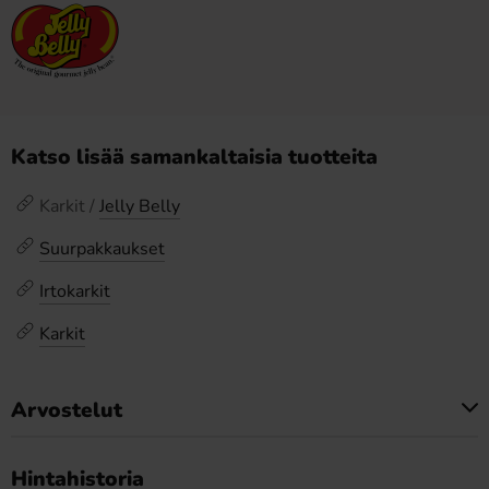
Katso lisää samankaltaisia tuotteita
Karkit /
Jelly Belly
Suurpakkaukset
Irtokarkit
Karkit
Arvostelut
Tällä tuotteella ei ole arvosteluja
Hintahistoria