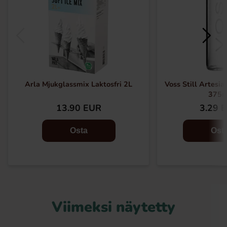
Arla Mjukglassmix Laktosfri 2L
Voss Still Artesia
375m
13.90 EUR
3.29 
Osta
Ost
Viimeksi näytetty