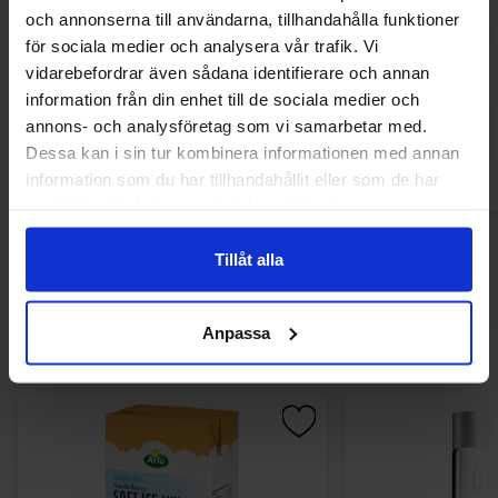
och annonserna till användarna, tillhandahålla funktioner
Jelly Belly Beans 50 Smaker 1kg
Dr Sour Jelly Bean
för sociala medier och analysera vår trafik. Vi
vidarebefordrar även sådana identifierare och annan
37.91 EUR
18.91 
information från din enhet till de sociala medier och
annons- och analysföretag som vi samarbetar med.
Osta
Ost
Dessa kan i sin tur kombinera informationen med annan
information som du har tillhandahållit eller som de har
samlat in när du har använt deras tjänster.
Tillåt alla
Muutkin ostivat
Anpassa