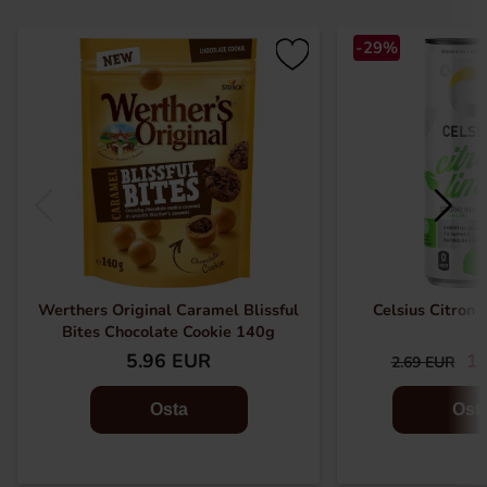
-29%
Werthers Original Caramel Blissful
Celsius Citron
Bites Chocolate Cookie 140g
5.96 EUR
1.
2.69 EUR
Osta
Ost