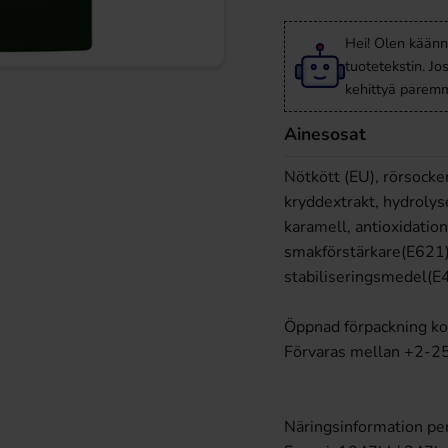
Hei! Olen käänn
tuotetekstin. Jo
kehittyä paremm
Ainesosat
Nötkött (EU), rörsocker
kryddextrakt, hydrolyse
karamell, antioxidati
smakförstärkare(E621),
stabiliseringsmedel(E
Öppnad förpackning k
Förvaras mellan +2-2
Näringsinformation pe