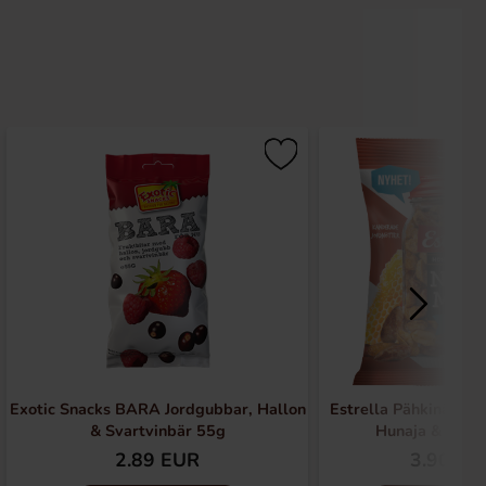
Exotic Snacks BARA Jordgubbar, Hallon
Estrella Pähkinäsekoi
& Svartvinbär 55g
Hunaja & Suol
2.89 EUR
3.90 EU