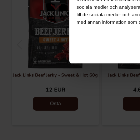
sociala medier och analysera 
till de sociala medier och a
med annan information som du 
Jack Links Beef Jerky - Sweet & Hot 60g
Jack Links Beef
12 EUR
4.
Osta