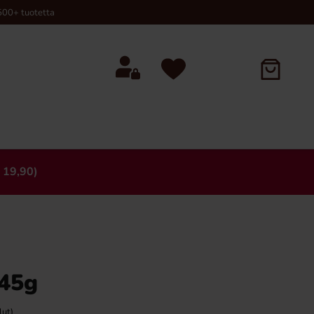
00+ tuotetta
 19,90)
×
 45g
lut)