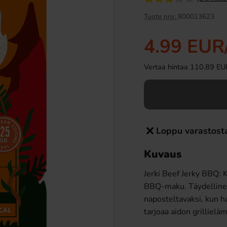
Tuote nro:
800013623
4.99 EUR
Vertaa hintaa 110.89 EUR/k
Tablettipussi 38g
Ramlösa Kirsikka 33cl
Loppu varastost
09 EUR
1.19 EUR
Kuvaus
Osta
Jerki Beef Jerky BBQ: 
BBQ-maku. Täydellinen p
naposteltavaksi, kun h
tarjoaa aidon grillielä