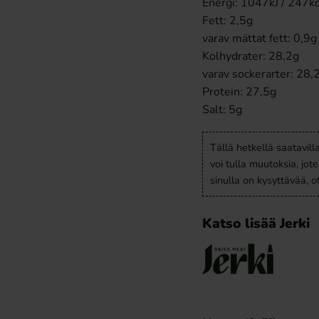
Energi: 1047kJ / 247kc
Fett: 2,5g
varav mättat fett: 0,9g
Kolhydrater: 28,2g
varav sockerarter: 28,
Protein: 27,5g
Salt: 5g
Tällä hetkellä saatavill
voi tulla muutoksia, jot
sinulla on kysyttävää, 
Katso lisää Jerki