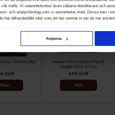
vår trafik. Vi vidarebefordrar även sådana identifierare och anna
nnons- och analysföretag som vi samarbetar med. Dessa kan i sin
har tillhandahållit eller som de har samlat in när du har använt 
Anpassa
 Jerky - Teriyaki 25g
Indiana Chicken Jerky Original
25g(BF:2026-07-31)
60 EUR
4.99 EUR
Osta
Osta