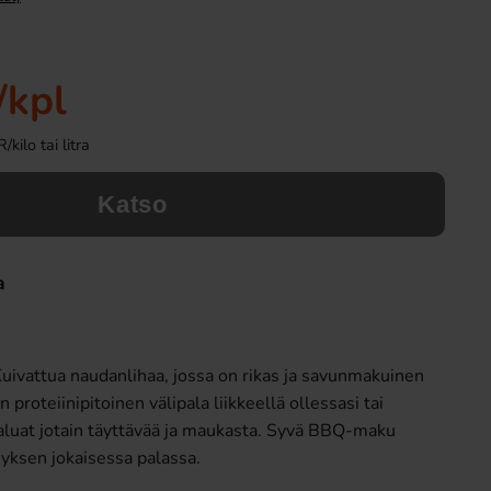
Uusi!
-50%
/kpl
ilo tai litra
Katso
Ronny & Ragge Buttcracker Chips Korv
Haribo Rakkaussyd
a
med bröd 150g
3.29 EUR
9.9
19.91 EUR
Osta
Osta
Kuivattua naudanlihaa, jossa on rikas ja savunmakuinen
roteiinipitoinen välipala liikkeellä ollessasi tai
aluat jotain täyttävää ja maukasta. Syvä BBQ-maku
myksen jokaisessa palassa.