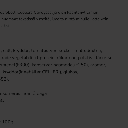
ösrobotti Coopers Candyssä, ja olen kääntänyt tämän
s huomaat tekstissä virheitä,
ilmoita niistä minulle
, jotta voin
aksi.
, salt, kryddor, tomatpulver, socker, maltodextrin,
rade vegetabiliskt protein, rökarmor, potatis stärkelse,
onsmedel(E300), konserveringsmedel(E250), aromer,
 kryddor(innehåller CELLERI), glukos,
452),
onsumeras inom 3 dagar
5C
r 100g