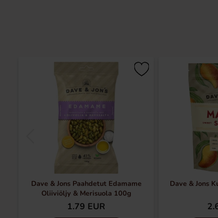
Dave & Jons Paahdetut Edamame
Dave & Jons K
Oliiviöljy & Merisuola 100g
1.79 EUR
2.