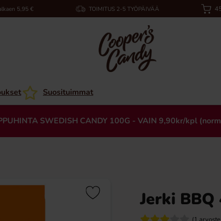
45
alkaen 5,95 €
TOIMITUS 2-5 TYÖPÄIVÄÄ
oukset
Suosituimmat
PPUHINTA SWEDISH CANDY 100G - VAIN 9,90kr/kpl (norm
Jerki BBQ
(1 arvoste