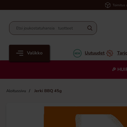
Toimitus 
Valikko
Uutuudet
Tarj
🎉 HUI
Aloitussivu
Jerki BBQ 45g