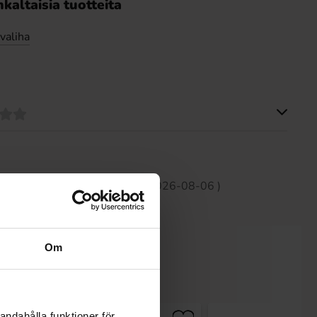
kaltaisia tuotteita
valiha
Tällä tuotteella ei ole arvosteluja
 30 päivän aikana on4.99 EUR (2026-08-06 )
Om
andahålla funktioner för