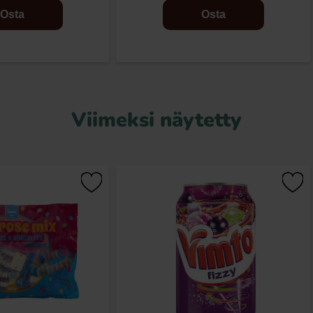
Osta
Osta
Viimeksi näytetty