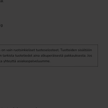
al
2g
a on vain ruotsinkieliset tuoteselosteet. Tuotteiden sisältöön
en tarkista tuotetiedot aina alkuperäisestä pakkauksesta. Jos
ota yhteyttä asiakaspalveluumme.