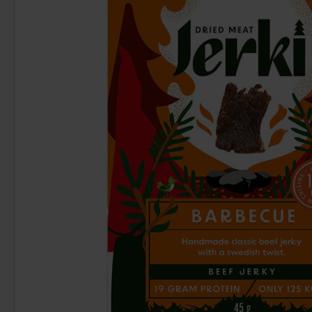
Fanta Crimson Cherry 50cl
Fazer Viol 
2.79 EUR
1.
Osta
Osta