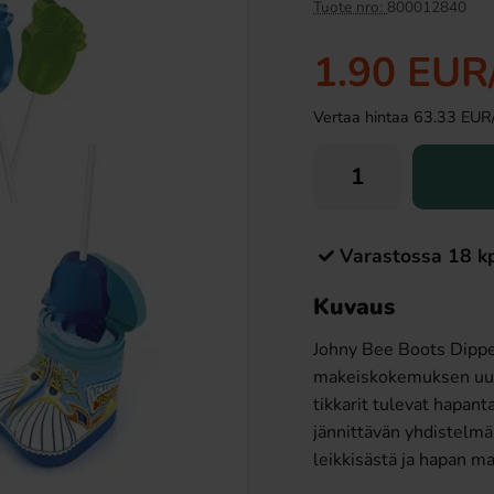
Tuote nro:
800012840
1.90 EUR
Vertaa hintaa 63.33 EUR/ki
Varastossa 18 k
uttcracker Chips Korv
Ramlösa Kirsikka 33cl
bröd 150g
Kuvaus
29 EUR
1.19 EUR
Johny Bee Boots Dipper 
Osta
makeiskokemuksen uusi
tikkarit tulevat hapan
jännittävän yhdistelm
leikkisästä ja hapan 