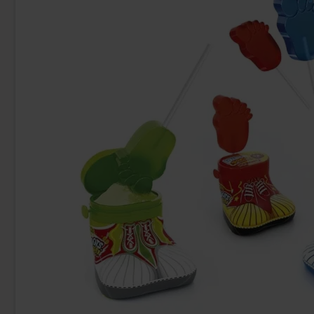
Uusi!
Fazer Viol Tablettipussi 38g
Ronny & Ragge B
med 
1.09 EUR
3.
Osta
Osta