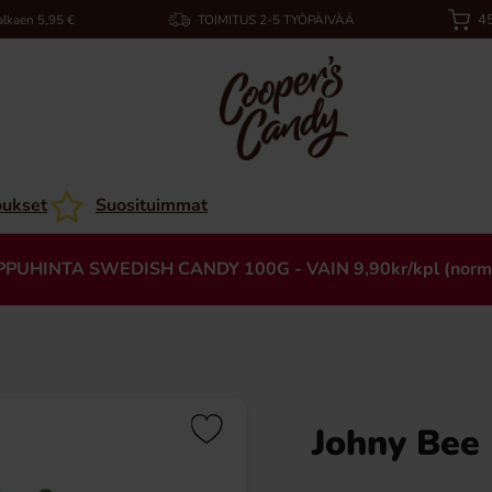
45
alkaen 5,95 €
TOIMITUS 2-5 TYÖPÄIVÄÄ
oukset
Suosituimmat
PPUHINTA SWEDISH CANDY 100G - VAIN 9,90kr/kpl (norm
Johny Bee 