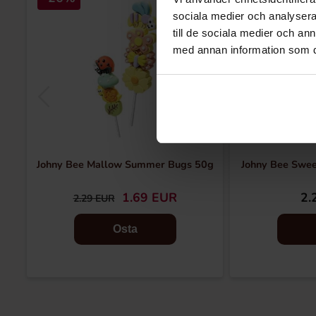
sociala medier och analysera 
till de sociala medier och a
med annan information som du 
Johny Bee Mallow Summer Bugs 50g
Johny Bee Swee
1.69 EUR
2.
2.29 EUR
Osta