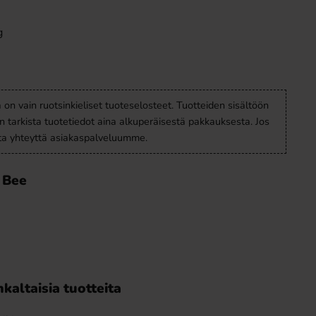
g
a on vain ruotsinkieliset tuoteselosteet. Tuotteiden sisältöön
en tarkista tuotetiedot aina alkuperäisestä pakkauksesta. Jos
ota yhteyttä asiakaspalveluumme.
 Bee
kaltaisia tuotteita