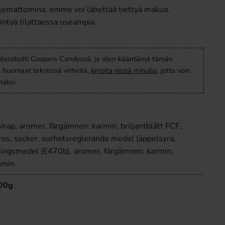
lemattomina, emme voi lähettää tiettyä makua.
intyä tilattaessa useampia.
ösrobotti Coopers Candyssä, ja olen kääntänyt tämän
s huomaat tekstissä virheitä,
ilmoita niistä minulle
, jotta voin
aksi.
irap, aromer, färgämnen: karmin, briljantblått FCF,
ros, socker, surhetsreglerande medel (äppelsyra,
pningsmedel (E470b), aromer, färgämnen: karmin,
umin.
100g
l