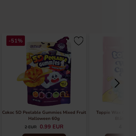
-51%
Cokoc 5D Peelable Gummies Mixed Fruit
Toppie Wax Candy 
Halloween 60g
Blåbär 40
0.99 EUR
4 EUR
2 EUR