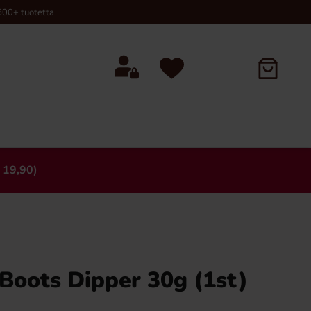
00+ tuotetta
 19,90)
×
Boots Dipper 30g (1st)