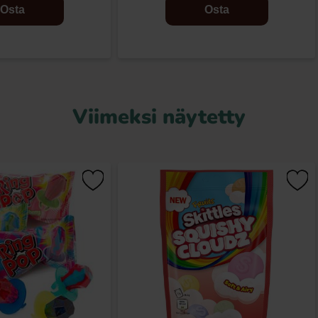
Osta
Osta
Viimeksi näytetty