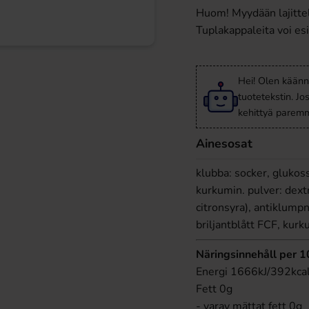
Huom! Myydään lajitte
Tuplakappaleita voi esi
Hei! Olen käänn
tuotetekstin. Jo
kehittyä paremm
Ainesosat
klubba: socker, glukoss
kurkumin. pulver: dext
citronsyra), antiklum
briljantblått FCF, kurk
Näringsinnehåll per 
Energi 1666kJ/392kca
Fett 0g
- varav mättat fett 0g