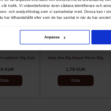
vår trafik. Vi vidarebefordrar även sådana identifierare och anna
nnons- och analysföretag som vi samarbetar med. Dessa kan i sin
har tillhandahållit eller som de har samlat in när du har använt 
Anpassa
t Ladybird 10g (1st)
Johny Bee Big Dipper Pulver 50g
29 EUR
1.79 EUR
Osta
Osta