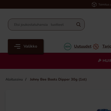
Toimitus 
Valikko
Uutuudet
Tarj
🎉 HUI
Aloitussivu
Johny Bee Boots Dipper 30g (1st)