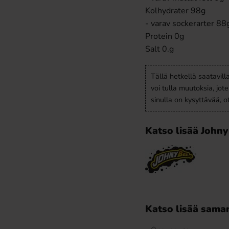
Kolhydrater 98g
- varav sockerarter 88
Protein 0g
Salt 0.g
Tällä hetkellä saatavill
voi tulla muutoksia, jot
sinulla on kysyttävää, 
Katso lisää Johny
Katso lisää saman