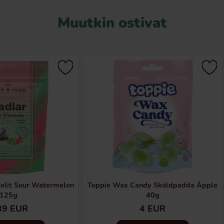
Muutkin ostivat
telit Sour Watermelon
Toppie Wax Candy Sköldpadda Äpple
125g
40g
39 EUR
4 EUR