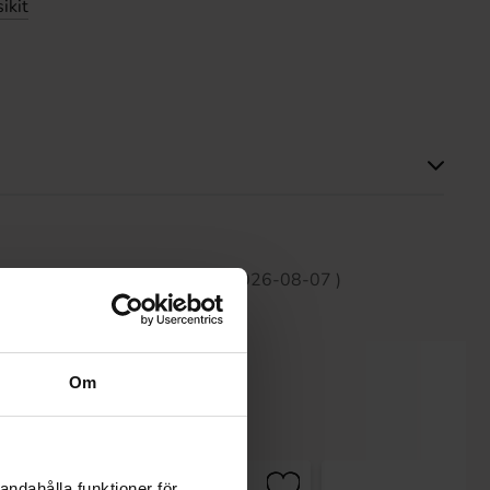
ikit
Tällä tuotteella ei ole arvosteluja
 30 päivän aikana on1.90 EUR (2026-08-07 )
Om
andahålla funktioner för