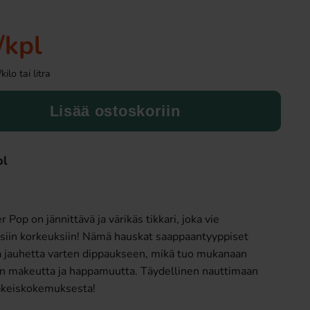
/kpl
lo tai litra
Lisää ostoskoriin
pl
Fanta Crimson Cherry 50cl
Butterfinger suk
2.79 EUR
2.99 EU
Pop on jännittävä ja värikäs tikkari, joka vie
Osta
Osta
in korkeuksiin! Nämä hauskat saappaantyyppiset
ta jauhetta varten dippaukseen, mikä tuo mukanaan
än makeutta ja happamuutta. Täydellinen nauttimaan
makeiskokemuksesta!