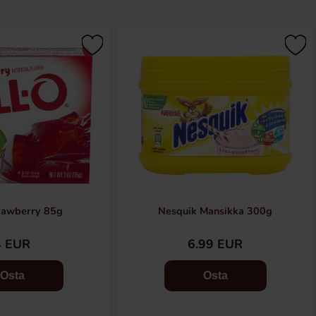
trawberry 85g
Nesquik Mansikka 300g
4 EUR
6.99 EUR
Osta
Osta