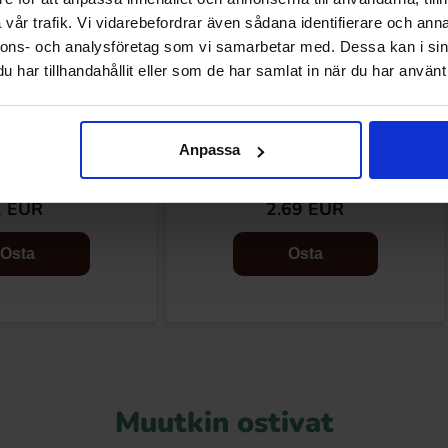
vår trafik. Vi vidarebefordrar även sådana identifierare och anna
nnons- och analysföretag som vi samarbetar med. Dessa kan i sin
har tillhandahållit eller som de har samlat in när du har använt 
Anpassa
Mania Worms 100g
Vidal Monster Jelly 6-pack 66g
2 EUR
2.69 EUR
Osta
Osta
Muutkin ostivat