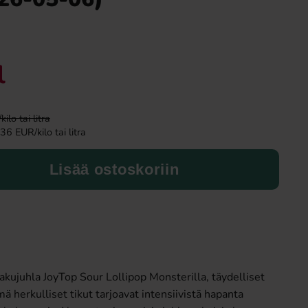
Uusi!
l
lo tai litra
36 EUR/kilo tai litra
Lisää ostoskoriin
Ronny & Ragge Buttcracker Chips Korv
Ramlösa Kirsik
med bröd 150g
3.29 EUR
1.19 EU
Osta
Osta
akujuhla JoyTop Sour Lollipop Monsterilla, täydelliset
 herkulliset tikut tarjoavat intensiivistä hapanta