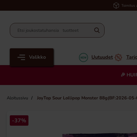
Toimitus 
Valikko
Uutuudet
Tarj
🎉 HUI
Aloitussivu
JoyTop Sour Lollipop Monster 88g(BF:2026-05-
-37%