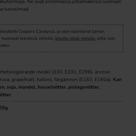
makuhermoja. Ne ovat erinomaisia juhlamakeisia luomaan
vaa tunnelmaa!
ösrobotti Coopers Candyssä, ja olen kääntänyt tämän
s huomaat tekstissä virheitä,
ilmoita niistä minulle
, jotta voin
aksi.
surhetsreglerande medel (330, E331, E296), aromer
druva, grapefrukt, hallon), färgämnen (E163, E160a).
Kan
en, soja, mandel, hasselnötter, pistagenötter,
ötter
.
100g
l