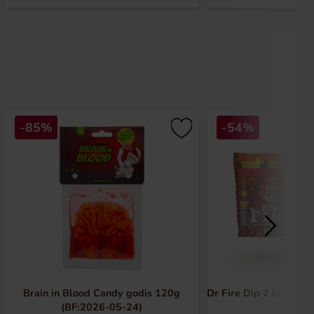
-85%
-54%
Brain in Blood Candy godis 120g
Dr Fire Dip 2 Lick 18
(BF:2026-05-24)
15)