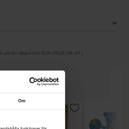
Tällä tuotteella ei ole arvosteluja
 30 päivän aikana on1 EUR (2026-08-07 )
Om
andahålla funktioner för