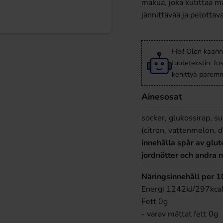
makua, joka kutittaa 
jännittävää ja pelotta
Hei! Olen käänn
tuotetekstin. Jo
kehittyä paremm
Ainesosat
socker, glukossirap, 
(citron, vattenmelon, 
innehålla spår av glut
jordnötter och andra n
Näringsinnehåll per 
Energi 1242kJ/297kca
Fett 0g
- varav mättat fett 0g