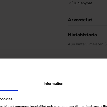
Juhlapyhät
Arvostelut
Hintahistoria
Alin hinta viimeisten
Muut pitivät
Information
cookies
e för att anpassa innehållet och annonserna till användarna, tillh