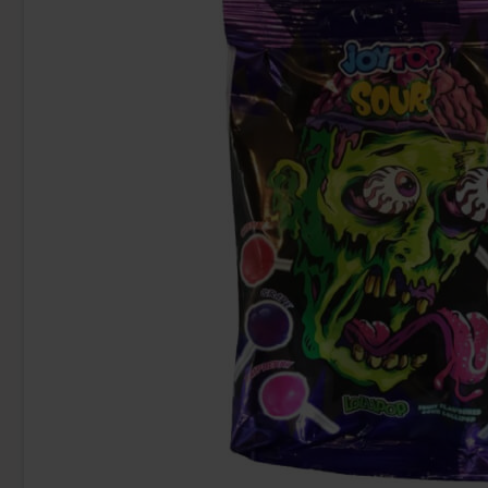
-30%
-67%
Jellioo Inferno Soda Spray 80ml (1st)
Warheads Cand
(BF:2026-06-01)
Lollipop (1st
1.40 EUR
1.99 EUR
2.99 EU
Osta
Osta