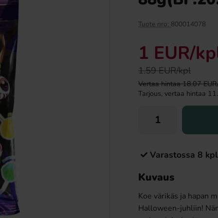
Tuote nro:
800014078
1 EUR
/kp
1.59 EUR/kpl
Vertaa hintaa 18.07 EUR/ki
Tarjous, vertaa hintaa 11.
y Pop Push N Twist
Juicy Drop Gummies & Sour Gel Xtreme
) 8g(BF:2025-03-30)
57g
0.99 EUR
2.09 EUR
R
Varastossa 8 kpl
Osta
Kuvaus
Koe värikäs ja hapan m
Halloween-juhliin! Nämä