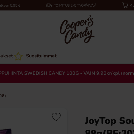
45
alkaen 5,95 €
TOIMITUS 2-5 TYÖPÄIVÄÄ
oukset
Suosituimmat
PPUHINTA SWEDISH CANDY 100G - VAIN 9,90kr/kpl (norm
06)
JoyTop So
88g(BF:20