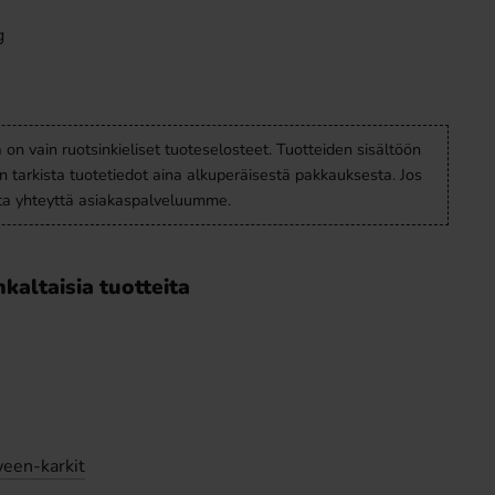
g
a on vain ruotsinkieliset tuoteselosteet. Tuotteiden sisältöön
en tarkista tuotetiedot aina alkuperäisestä pakkauksesta. Jos
ota yhteyttä asiakaspalveluumme.
kaltaisia tuotteita
een-karkit