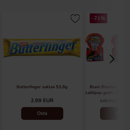
-71%
Butterfinger suklaa 53,8g
Brain Blasterz Sour
Lollipop godis 10g(B
2.99 EUR
0.4
1.69 EUR
Osta
Osta