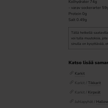
Kolhydrater 74g
- varav sockerarter 59
Protein 0g
Salt 0.49g
Tällä hetkellä saatavill
voi tulla muutoksia, jot
sinulla on kysyttävää, 
Katso lisää saman
Karkit
Karkit /
Tikkarit
Karkit /
Kirpeät
Juhlapyhät /
Hallow