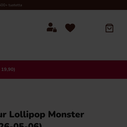
00+ tuotetta
 19,90)
×
ur Lollipop Monster
26-05-06)