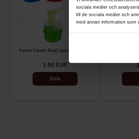
sociala medier och analysera 
till de sociala medier och a
med annan information som du 
Funny Candy Skull Juice 90g (1st)
Jake Jelly 
1.90 EUR
Osta