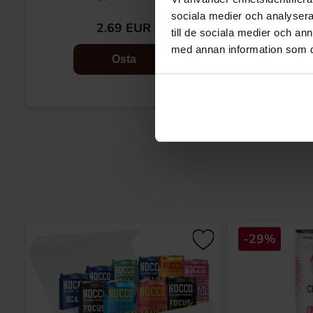
sociala medier och analysera 
2.69 EUR
2.
till de sociala medier och a
med annan information som du 
Osta
-29%