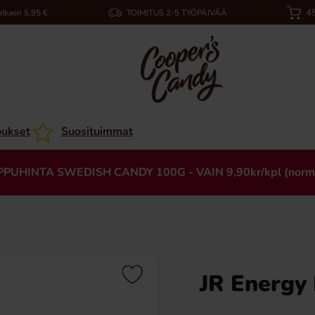
45
alkaen 5,95 €
TOIMITUS 2-5 TYÖPÄIVÄÄ
oukset
Suosituimmat
PPUHINTA SWEDISH CANDY 100G - VAIN 9,90kr/kpl (norm
JR Energy 