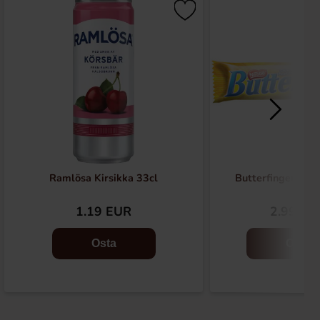
Ramlösa Kirsikka 33cl
Butterfinger suk
1.19 EUR
2.99 EU
Osta
Osta