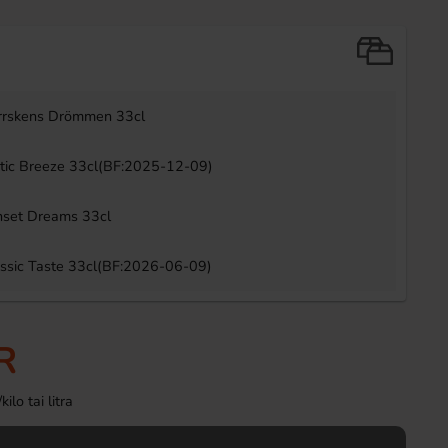
Uusi!
-57%
rrskens Drömmen 33cl
ctic Breeze 33cl(BF:2025-12-09)
nset Dreams 33cl
Ronny & Ragge Butt Crackers Chips
Marabou Choco Mom
Doftgran 150g
30st (BF:2026-
assic Taste 33cl(BF:2026-06-09)
3.29 EUR
12.
29.70 EUR
Osta
Osta
R
lo tai litra