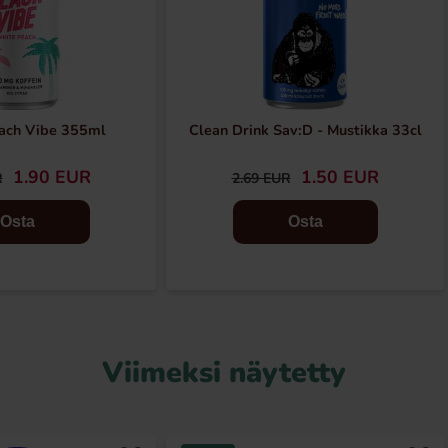
each Vibe 355ml
Clean Drink Sav:D - Mustikka 33cl
1.90 EUR
1.50 EUR
R
2.69 EUR
Osta
Osta
Viimeksi näytetty