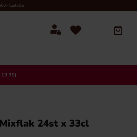
00+ tuotetta
 19,90)
×
Mixflak 24st x 33cl