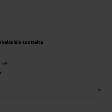
kaltaisia tuotteita
omat
t
Tällä tuotteella ei ole arvosteluja