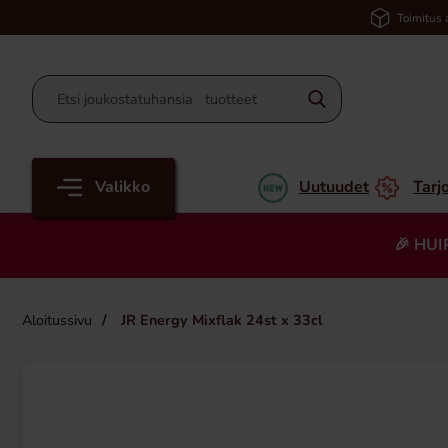
Toimitus 
Valikko
Uutuudet
Tarj
🎉 HUI
Aloitussivu
JR Energy Mixflak 24st x 33cl