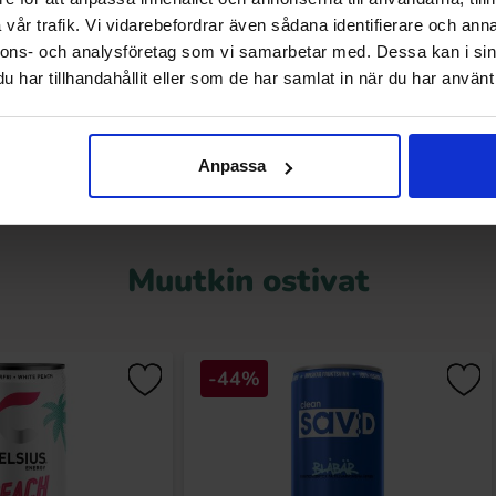
25cl
vår trafik. Vi vidarebefordrar även sådana identifierare och anna
09 EUR
2.49 EUR
nnons- och analysföretag som vi samarbetar med. Dessa kan i sin
har tillhandahållit eller som de har samlat in när du har använt 
Osta
Osta
Anpassa
Muutkin ostivat
-44%