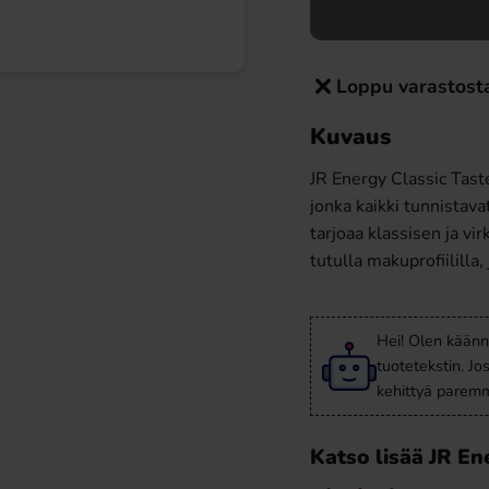
Loppu varastost
Kuvaus
JR Energy Classic Tast
jonka kaikki tunnista
tarjoaa klassisen ja v
tutulla makuprofiililla
Hei! Olen käänn
tuotetekstin. Jo
kehittyä paremm
Katso lisää JR En