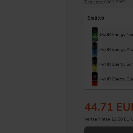
-50%
Tuote nro:
800015059
Sisältö
JR Energy No
6kpl
JR Energy Ar
6kpl
JR Energy Su
6kpl
dy Bear Jordgubb 40g
Eclairs sekoitetut värit lahjapakkaus
450g
JR Energy Cl
6kpl
4 EUR
4.99 EUR
9.99 EUR
Osta
44.71 EU
Vertaa hintaa 22.58 EUR/ki