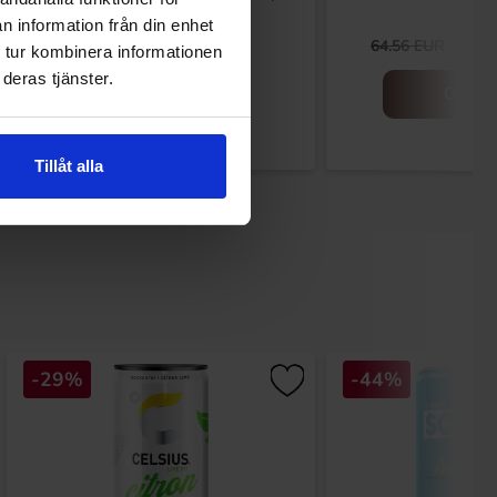
50cl
n information från din enhet
2.29 EUR
49.
3.69 EUR
64.56 EUR
 tur kombinera informationen
deras tjänster.
Osta
Osta
Tillåt alla
-29%
-44%