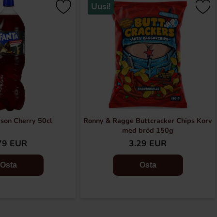
Uusi!
son Cherry 50cl
Ronny & Ragge Buttcracker Chips Korv
med bröd 150g
79 EUR
3.29 EUR
Osta
Osta