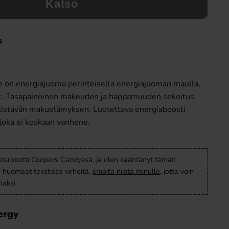
Katso
a
e on energiajuoma perinteisellä energiajuoman maulla,
vat. Tasapainoinen makeuden ja happamuuden sekoitus
irkistävän makuelämyksen. Luotettava energiaboosti
, joka ei koskaan vanhene.
ösrobotti Coopers Candyssä, ja olen kääntänyt tämän
s huomaat tekstissä virheitä,
ilmoita niistä minulle
, jotta voin
aksi.
ergy