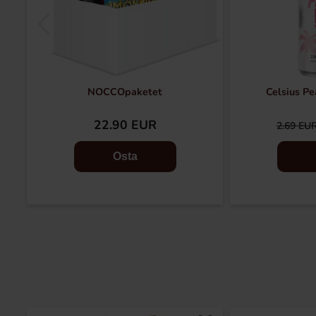
NOCCOpaketet
Celsius P
22.90 EUR
2.69 EU
Osta