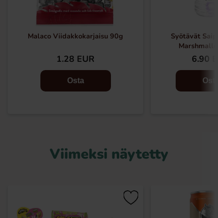
Malaco Viidakkokarjaisu 90g
Syötävät Saip
Marshmall
1.28 EUR
6.90 
Osta
Ost
Viimeksi näytetty