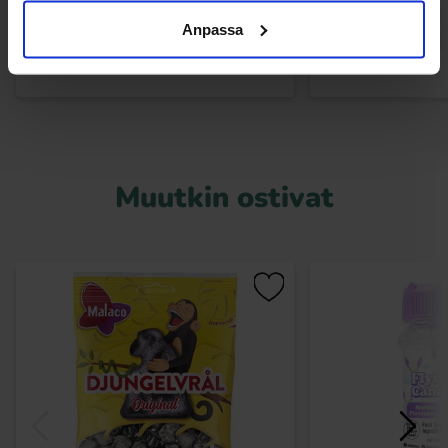
Osta
Anpassa
Ost
Muutkin ostivat