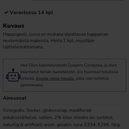
Varastossa 14 kpl
Kuvaus
Happogeeli, jossa on mukana dipattavaa happaman
nestemäistä makeista. Hinta 1 kpl, myydään
lajittelemattomana.
Hei! Olen käännösrobotti Coopers Candyssä, ja olen
kääntänyt tämän tuotetekstin. Jos huomaat tekstissä
virheitä,
ilmoita niistä minulle
, jotta voin kehittyä
paremmaksi.
Ainesosat
Gelegodis: Socker, glukossirap, modifierad
potatisstärkelse, vatten, 2% eller mindre av; sorbitol,
naturlig & artificiell arom, gelatin, syra; E334, E296, färg;