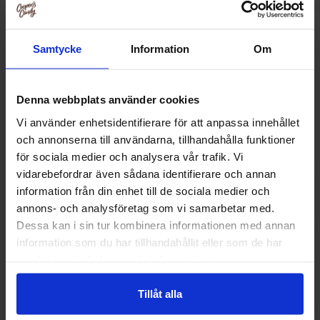
Muut pitivät
Samtycke
Information
Om
Denna webbplats använder cookies
Vi använder enhetsidentifierare för att anpassa innehållet
och annonserna till användarna, tillhandahålla funktioner
för sociala medier och analysera vår trafik. Vi
vidarebefordrar även sådana identifierare och annan
information från din enhet till de sociala medier och
annons- och analysföretag som vi samarbetar med.
Dessa kan i sin tur kombinera informationen med annan
information som du har tillhandahållit eller som de har
samlat in när du har använt deras tjänster.
Juicy Drop Gummies & Sour Gel Xtreme
57g
Tillåt alla
2.09 EUR
2.29 