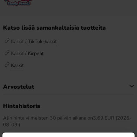
Katso lisää samankaltaisia tuotteita
Karkit /
TikTok-karkit
Karkit /
Kirpeät
Karkit
Arvostelut
Tällä tuotteella ei ole arvosteluja
Hintahistoria
Alin hinta viimeisten 30 päivän aikana on3.69 EUR (2026-
08-09 )