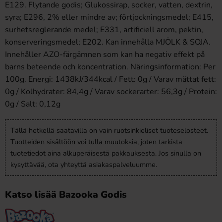
E129. Flytande godis; Glukossirap, socker, vatten, dextrin,
syra; E296, 2% eller mindre av; förtjockningsmedel; E415,
surhetsreglerande medel; E331, artificiell arom, pektin,
konserveringsmedel; E202. Kan innehålla MJÖLK & SOJA.
Innehåller AZO-färgämnen som kan ha negativ effekt på
barns beteende och koncentration. Näringsinformation: Per
100g. Energi: 1438kJ/344kcal / Fett: 0g / Varav mättat fett:
0g / Kolhydrater: 84,4g / Varav sockerarter: 56,3g / Protein:
0g / Salt: 0,12g
Tällä hetkellä saatavilla on vain ruotsinkieliset tuoteselosteet.
Tuotteiden sisältöön voi tulla muutoksia, joten tarkista
tuotetiedot aina alkuperäisestä pakkauksesta. Jos sinulla on
kysyttävää, ota yhteyttä asiakaspalveluumme.
Katso lisää Bazooka Godis