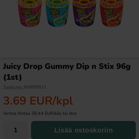
Ramlösa Kirsikka 33cl
Butterfinger suklaa 53,8g
1.19 EUR
2.99 EUR
Juicy Drop Gummy Dip n Stix 96g
Osta
Osta
(1st)
Tuote nro:
800009511
3.69 EUR
/kpl
Vertaa hintaa 38.44 EUR/kilo tai litra
Lisää ostoskoriin