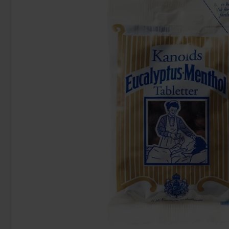
Uusi!
Ronny & Ragge Buttcracker Chips Korv
Ramlösa 
med bröd 150g
3.29 EUR
1.
Osta
Osta