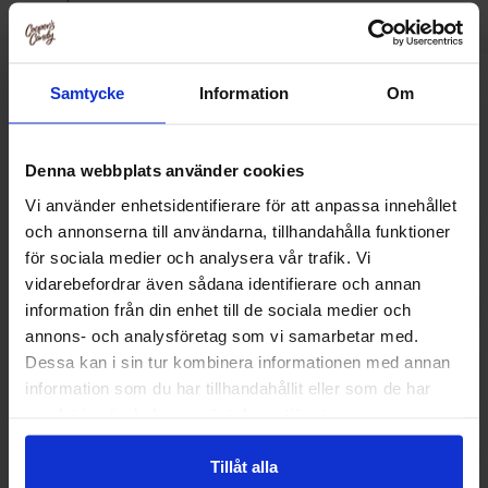
Muut pitivät
Samtycke
Information
Om
Denna webbplats använder cookies
Vi använder enhetsidentifierare för att anpassa innehållet
och annonserna till användarna, tillhandahålla funktioner
för sociala medier och analysera vår trafik. Vi
vidarebefordrar även sådana identifierare och annan
information från din enhet till de sociala medier och
annons- och analysföretag som vi samarbetar med.
Dessa kan i sin tur kombinera informationen med annan
information som du har tillhandahållit eller som de har
samlat in när du har använt deras tjänster.
Kinder Bueno Valkoinen 39g
Kinder Bueno Min
Tillåt alla