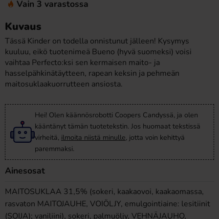
Vain 3 varastossa
Kuvaus
Tässä Kinder on todella onnistunut jälleen! Kysymys
kuuluu, eikö tuotenimeä Bueno (hyvä suomeksi) voisi
vaihtaa Perfecto:ksi sen kermaisen maito- ja
hasselpähkinätäytteen, rapean keksin ja pehmeän
maitosuklaakuorrutteen ansiosta.
Hei! Olen käännösrobotti Coopers Candyssä, ja olen
kääntänyt tämän tuotetekstin. Jos huomaat tekstissä
virheitä,
ilmoita niistä minulle
, jotta voin kehittyä
paremmaksi.
Ainesosat
MAITOSUKLAA 31,5% (sokeri, kaakaovoi, kaakaomassa,
rasvaton MAITOJAUHE, VOIÖLJY, emulgointiaine: lesitiinit
(SOIJA); vaniliini), sokeri, palmuöljy, VEHNÄJAUHO,