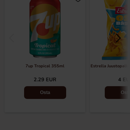
7up Tropical 355ml
Estrella Juustopall
2.29 EUR
4 E
Osta
Ost