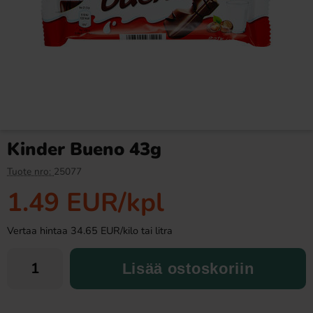
Booo-Bubu 60g(BF:2026-09-
Ramlösa Kirsikka 33cl
08)
1.49 EUR
1.19 EUR
3.97 EUR
Kinder Bueno 43g
Osta
Osta
Tuote nro:
25077
1.49 EUR
/kpl
Vertaa hintaa 34.65 EUR/kilo tai litra
Lisää ostoskoriin