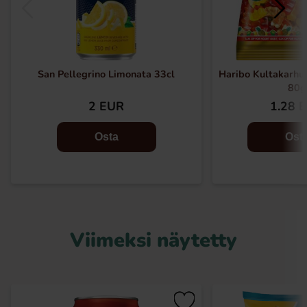
San Pellegrino Limonata 33cl
Haribo Kultakarh
80g
2 EUR
1.28 
Osta
Ost
Viimeksi näytetty