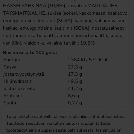
HASSELPÄHKINÄÄ (10,8%), rasvaton MAITOJAUHE,
TÄYSMAITOJAUHE, suklaa (sokeri, kaakomassa, kaakaovoi,
emulgointiaine: lesitiinit (SOIJA); vaniliini), vähärasvainen
kaakao, emulgointiaine: lesitiinit (SOIJA), nostatusaineet
(natriumvetykarbonaatti, ammoniumkarbonaatti), suola,
vanilliini. Maidon kuiva-aineita väh.: 19,5%
Ravintosisältö 100 g:sta
Energia
2384 kJ / 572 kcal
Rasva
37,3 g
josta tyydyttynyttä
17,3 g
Hiilihydraatit
49,5 g
josta sokereita
41,2 g
Proteiini
8,6 g
Suola
0,27 g
Tällä hetkellä saatavilla on vain ruotsinkieliset tuoteselosteet.
Tuotteiden sisältöön voi tulla muutoksia, joten tarkista
tuotetiedot aina alkuperäisestä pakkauksesta. Jos sinulla on