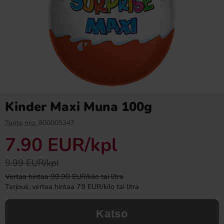
Fazer Viol Tablettipussi 38g
Fanta Crimson Cherry 50cl
1.09 EUR
2.79 EUR
Kinder Maxi Muna 100g
Osta
Osta
Tuote nro:
800005347
7.90 EUR
/kpl
9.99 EUR/kpl
Vertaa hintaa 99.90 EUR/kilo tai litra
Tarjous, vertaa hintaa 79 EUR/kilo tai litra
Katso