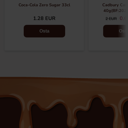
Coca-Cola Zero Sugar 33cl
Cadbury Car
40g(BF:202
1.28 EUR
0.
2 EUR
Osta
Ost