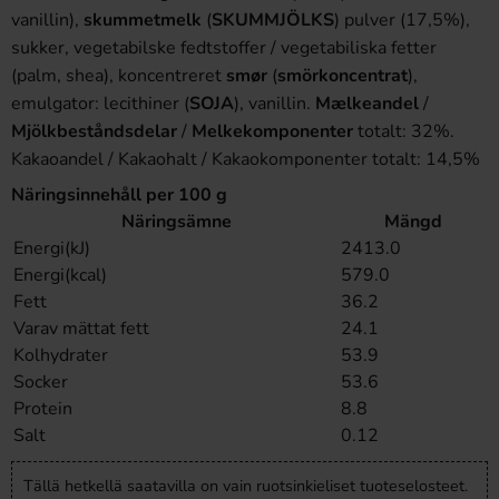
vanillin),
skummetmelk
(
SKUMMJÖLKS
) pulver (17,5%),
sukker, vegetabilske fedtstoffer / vegetabiliska fetter
(palm, shea), koncentreret
smør
(
smörkoncentrat
),
emulgator: lecithiner (
SOJA
), vanillin.
Mælkeandel
/
Mjölkbeståndsdelar
/
Melkekomponenter
totalt: 32%.
Kakaoandel / Kakaohalt / Kakaokomponenter totalt: 14,5%
Näringsinnehåll per 100 g
Näringsämne
Mängd
Energi(kJ)
2413.0
Energi(kcal)
579.0
Fett
36.2
Varav mättat fett
24.1
Kolhydrater
53.9
Socker
53.6
Protein
8.8
Salt
0.12
Tällä hetkellä saatavilla on vain ruotsinkieliset tuoteselosteet.