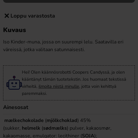
Loppu varastosta
Kuvaus
Iso Kinder-muna, jossa on suurempi lelu. Saatavilla eri
väreissä, jotka valitaan satunnaisesti.
Hei! Olen käännösrobotti Coopers Candyssä, ja olen
kääntänyt tämän tuotetekstin. Jos huomaat tekstissä
virheitä,
ilmoita niistä minulle
, jotta voin kehittyä
paremmaksi.
Ainesosat
mælkechokolade
(
mjölkchoklad
) 45%
(sukker,
helmelk
(
sødmælks
) pulver, kakaosmør,
kakaomasse, emulgator: lecithiner (
SOJA
);