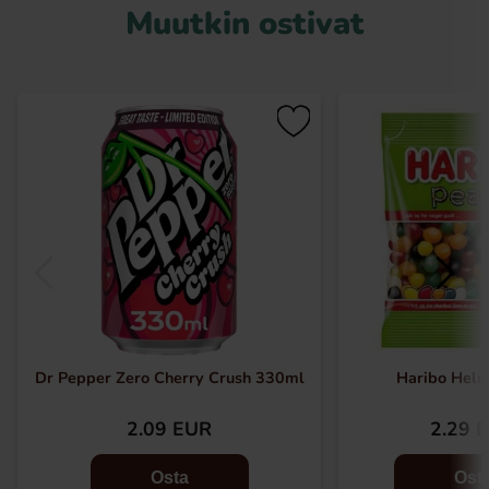
Muutkin ostivat
Dr Pepper Zero Cherry Crush 330ml
Haribo Hel
2.09 EUR
2.29 
Osta
Ost