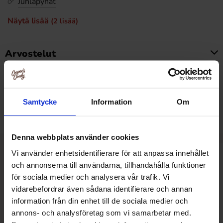
Juhlapyhät
Näytä lisää
(2 lisää)
Arvostelut
Tällä tuotteella ei ole arvosteluja
Hintahistoria
Samtycke
Information
Om
Alin hinta viimeisten 30 päivän aikana on7.90 EUR (2026-
08-07 )
Denna webbplats använder cookies
Vi använder enhetsidentifierare för att anpassa innehållet
Muut pitivät
och annonserna till användarna, tillhandahålla funktioner
för sociala medier och analysera vår trafik. Vi
vidarebefordrar även sådana identifierare och annan
information från din enhet till de sociala medier och
annons- och analysföretag som vi samarbetar med.