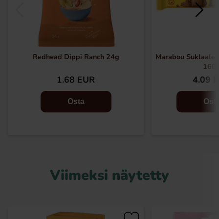
Redhead Dippi Ranch 24g
Marabou Suklaalevy
160
1.68 EUR
4.09 
Osta
Ost
Viimeksi näytetty