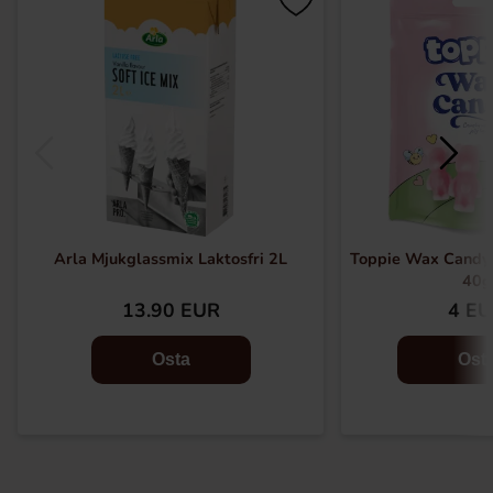
Arla Mjukglassmix Laktosfri 2L
Toppie Wax Candy
40g
13.90 EUR
4 E
Osta
Ost