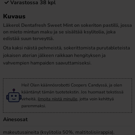
Varastossa 38 kpl
Kuvaus
Läkerol Dentafresh Sweet Mint on sokeriton pastilli, jossa
on mieto mintun maku ja se sisältää ksylitolia, joka
edistää suun terveyttä.
Ota kaksi näistä pehmeistä, sokerittomista purutableteista
jokaisen aterian jälkeen raikkaan hengityksen ja
vahvempien hampaiden saavuttamiseksi.
Hei! Olen käännösrobotti Coopers Candyssä, ja olen
kääntänyt tämän tuotetekstin. Jos huomaat tekstissä
virheitä,
ilmoita niistä minulle
, jotta voin kehittyä
paremmaksi.
Ainesosat
makeutusaineita (ksylitolia 50%, maltitolisiirappia),