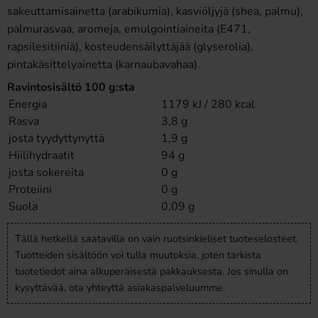
sakeuttamisainetta (arabikumia), kasviöljyjä (shea, palmu),
palmurasvaa, aromeja, emulgointiaineita (E471,
rapsilesitiiniä), kosteudensäilyttäjää (glyserolia),
pintakäsittelyainetta (karnaubavahaa).
Ravintosisältö 100 g:sta
Energia
1179 kJ / 280 kcal
Rasva
3,8 g
josta tyydyttynyttä
1,9 g
Hiilihydraatit
94 g
josta sokereita
0 g
Proteiini
0 g
Suola
0,09 g
Tällä hetkellä saatavilla on vain ruotsinkieliset tuoteselosteet.
Tuotteiden sisältöön voi tulla muutoksia, joten tarkista
tuotetiedot aina alkuperäisestä pakkauksesta. Jos sinulla on
kysyttävää, ota yhteyttä asiakaspalveluumme.