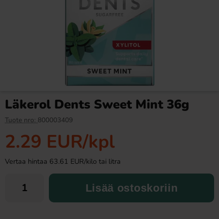
Ramlösa Kirsikka 33cl
Butterfinger suklaa 53,8g
1.19 EUR
2.99 EUR
Läkerol Dents Sweet Mint 36g
Osta
Osta
Tuote nro:
800003409
2.29 EUR
/kpl
Vertaa hintaa 63.61 EUR/kilo tai litra
Lisää ostoskoriin