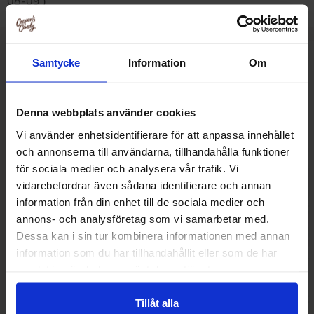
08-09 )
Samtycke
Information
Om
Muut pitivät
Denna webbplats använder cookies
Vi använder enhetsidentifierare för att anpassa innehållet
och annonserna till användarna, tillhandahålla funktioner
för sociala medier och analysera vår trafik. Vi
vidarebefordrar även sådana identifierare och annan
information från din enhet till de sociala medier och
annons- och analysföretag som vi samarbetar med.
Dessa kan i sin tur kombinera informationen med annan
information som du har tillhandahållit eller som de har
samlat in när du har använt deras tjänster.
Läkerol Dents Menthol 36g
IceBreakers DU
Tillåt alla
Mints 