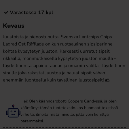
Varastossa 17 kpl
Kuvaus
Juustoista ja hienostunutta! Svenska Lantchips Chips
Lagrad Ost Räfflade on kun ruotsalainen sipsiperinne
kohtaa kypsytetyn juuston. Karkeasti uurretut sipsit
rikkaalla, monimutkaisella kypsytetyn juuston maulla -
täydellinen tasapaino rapean ja umamin välillä. Täydellinen
sinulle joka rakastat juustoa ja haluat sipsit vähän
enemmän luonteella kuin tavallinen juustosipsit! 🧀
Hei! Olen käännösrobotti Coopers Candyssä, ja olen
kääntänyt tämän tuotetekstin. Jos huomaat tekstissä
virheitä,
ilmoita niistä minulle
, jotta voin kehittyä
paremmaksi.