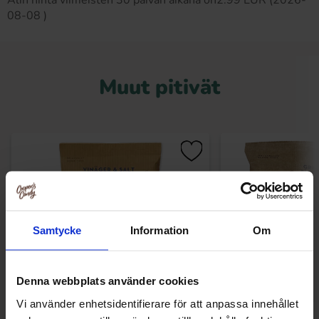
Alin hinta viimeisten 30 päivän aikana on2.99 EUR (2026-
08-08 )
Muut pitivät
Samtycke
Information
Om
Denna webbplats använder cookies
Vi använder enhetsidentifierare för att anpassa innehållet
Lantchips Sipsit Suola & Viinietikka
Lantchips Sipsit G