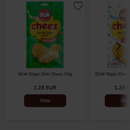
OLW Dippi Chili Cheez 23g
OLW Dippi Cheez 
1.28 EUR
1.28 
Osta
Ost