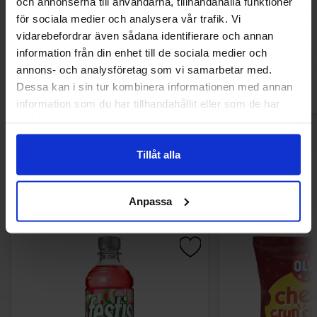
och annonserna till användarna, tillhandahålla funktioner
200g
200
för sociala medier och analysera vår trafik. Vi
2.99 EUR
2.99 
vidarebefordrar även sådana identifierare och annan
information från din enhet till de sociala medier och
Osta
Ost
annons- och analysföretag som vi samarbetar med.
Dessa kan i sin tur kombinera informationen med annan
information som du har tillhandahållit eller som de har
samlat in när du har använt deras tjänster.
Tillåt alla
Muutkin ostivat
Anpassa