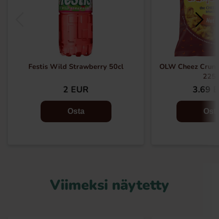
Festis Wild Strawberry 50cl
OLW Cheez Crunch
225
2 EUR
3.69 
Osta
Ost
Viimeksi näytetty