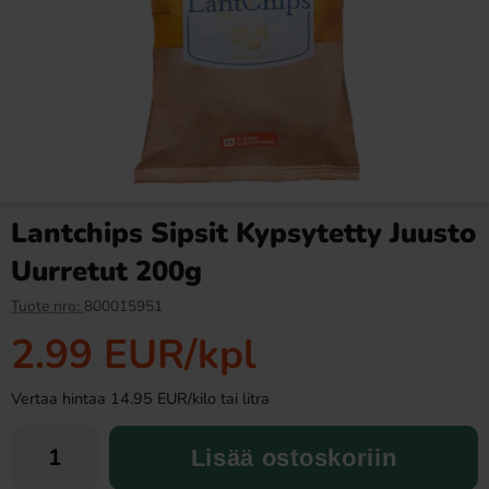
Tiger Perunasipsit Chili &
Mac Heaven Cheddar 184g
Sitruuna 70g
1.28 EUR
3.48 EUR
Lantchips Sipsit Kypsytetty Juusto
Osta
Osta
Uurretut 200g
Tuote nro:
800015951
2.99 EUR
/kpl
Vertaa hintaa 14.95 EUR/kilo tai litra
Lisää ostoskoriin