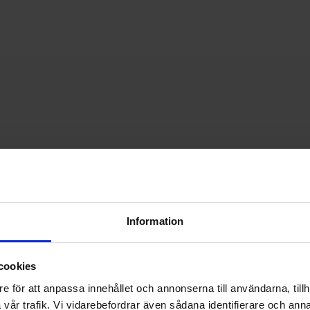
Näytä 337 - 332 of
332
tuotteet
Information
cookies
e för att anpassa innehållet och annonserna till användarna, tillh
vår trafik. Vi vidarebefordrar även sådana identifierare och anna