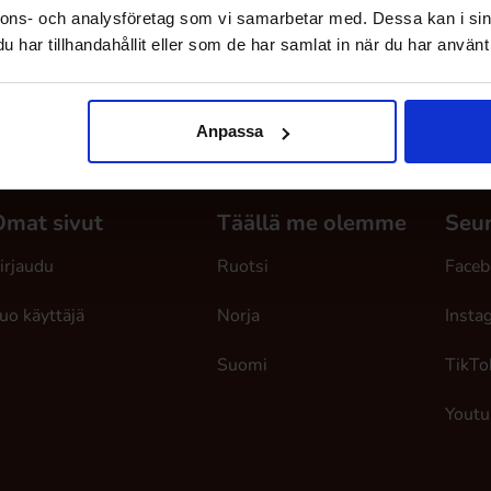
nnons- och analysföretag som vi samarbetar med. Dessa kan i sin
har tillhandahållit eller som de har samlat in när du har använt 
Anpassa
Omat sivut
Täällä me olemme
Seur
irjaudu
Ruotsi
Faceb
uo käyttäjä
Norja
Insta
Suomi
TikTo
Youtu