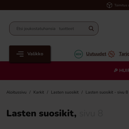
Toimitus 
Valikko
Uutuudet
Tarj
🎉 HUI
Aloitussivu
Karkit
Lasten suosikit
Lasten suosikit - sivu 8
Lasten suosikit,
sivu 8