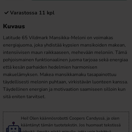
Varastossa 11 kpl
Kuvaus
Latitude 65 Vildmark Mansikka-Meloni on voimakas
energiajuoma, joka yhdistää kypsien mansikoiden makean,
intensiivisen maun raikkaaseen, mehevään meloniin. Tämä
pohjoismainen funktionaalinen juoma tarjoaa sekä energiaa
että kesän parhaiden hedelmien harmonisen
makuelämyksen. Makea mansikkamaku tasapainottuu
täydellisesti melonin puhtaan, virkistävän luonteen kanssa.
Täydellinen energian ja motivaation saamiseen silloin kun
sitä eniten tarvitset.
Hei! Olen käännösrobotti Coopers Candyssä, ja olen
kääntänyt tämän tuotetekstin. Jos huomaat tekstissä
virheitä,
ilmoita niistä minulle
, jotta voin kehittyä