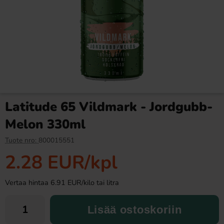
Celsius Peach Vibe 355ml x
Kinder Schoko-Bons Valkoinen
24st
200g
54.90 EUR
5.29 EUR
Latitude 65 Vildmark - Jordgubb-
Osta
Osta
Melon 330ml
Tuote nro:
800015551
2.28 EUR
/kpl
Vertaa hintaa 6.91 EUR/kilo tai litra
Lisää ostoskoriin