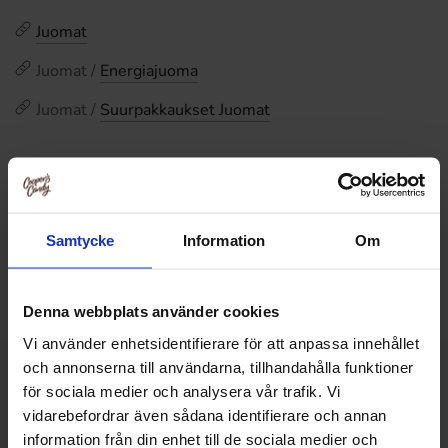
Juomat
Juomat /
Energiajuoma
Juomat /
Suurpakkaukset Juomat
Arvostelut
Tällä tuotteella ei ole arvosteluja
Hintahistoria
Samtycke
Information
Om
Alin hinta viimeisten 30 päivän aikana on2.29 EUR (2026-
08-06 )
Denna webbplats använder cookies
Vi använder enhetsidentifierare för att anpassa innehållet
och annonserna till användarna, tillhandahålla funktioner
för sociala medier och analysera vår trafik. Vi
Muut pitivät
vidarebefordrar även sådana identifierare och annan
information från din enhet till de sociala medier och