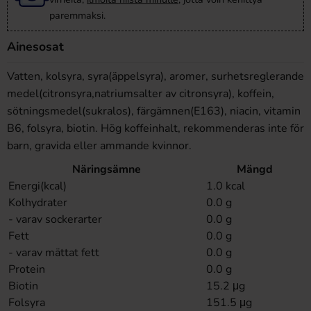
paremmaksi.
Ainesosat
Vatten, kolsyra, syra(äppelsyra), aromer, surhetsreglerande
medel(citronsyra,natriumsalter av citronsyra), koffein,
sötningsmedel(sukralos), färgämnen(E163), niacin, vitamin
B6, folsyra, biotin. Hög koffeinhalt, rekommenderas inte för
barn, gravida eller ammande kvinnor.
Näringsämne
Mängd
Energi(kcal)
1.0 kcal
Kolhydrater
0.0 g
- varav sockerarter
0.0 g
Fett
0.0 g
- varav mättat fett
0.0 g
Protein
0.0 g
Biotin
15.2 μg
Folsyra
151.5 μg