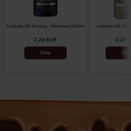
Latitude 65 Gryning - Smultron 330ml
Latitude 65 Oas 
2.28 EUR
2.28 
Osta
Ost