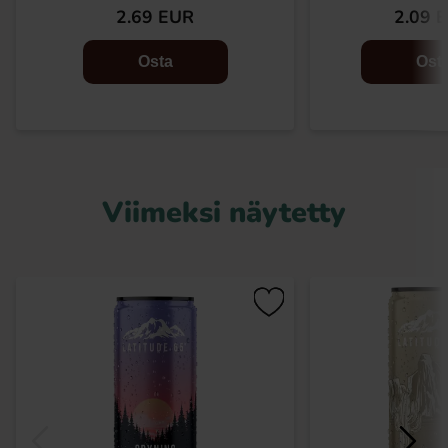
2.69 EUR
2.09 
Osta
Ost
Viimeksi näytetty