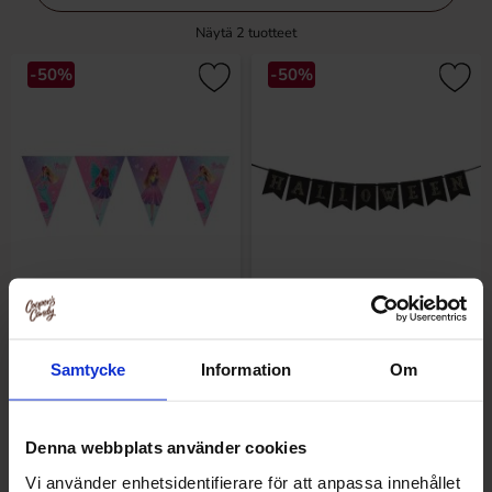
Näytä
2
tuotteet
-50%
-50%
Vimpelgirlang Barbie Fantasy
Girlang Svart Halloween
Samtycke
Information
Om
4.51 EUR
2.48 EUR
9.01 EUR
4.96 EUR
/kpl
/kpl
/kpl
/kpl
Denna webbplats använder cookies
Osta
Osta
Vi använder enhetsidentifierare för att anpassa innehållet