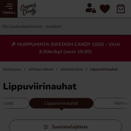
Valikko
🎉 HUIPPUHINTA SWEDISH CANDY 100G - VAIN
9,90kr/kpl (norm 19,90)
Aloitussivu
Juhlatarvikkeet
Juhlakoristeet
Lippuviirinauhat
Lippuviirinauhat
isteet
Lippuviirinauhat
Viirinau
Ohita
Suodata/lajittele
suodattimet