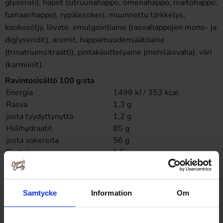
glyseroli), hapot (sitruunahappo, omenahappo, maitohappo,
fumaarihappo), rypälesokeri, muunnettu tärkkelys,
kookosöljy, liivate, emulgointiaine (rasvahappojen mono- ja
diglyseridit), aromit, happamuudensäätöaine
(trinatriumsitraatti), pintakäsittelyaine (mehiläisvaha), väri
(karmiinit).
Ravintosisältö 100 g:sta
Energia
1498 kJ / 353 kcal
Rasva
1,3 g
josta tyydyttynyttä
1,2 g
Hiilihydraatit
85 g
josta sokereita
56 g
Proteiini
1,5 g
Suola
0,06 g
Tällä hetkellä saatavilla on vain ruotsinkieliset tuoteselosteet.
Samtycke
Information
Om
Tuotteiden sisältöön voi tulla muutoksia, joten tarkista
tuotetiedot aina alkuperäisestä pakkauksesta. Jos sinulla on
kysyttävää, ota yhteyttä asiakaspalveluumme.