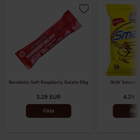
Barebells Soft Raspberry Gelato 55g
OLW Smash P
3.29 EUR
4.29 
Osta
Ost