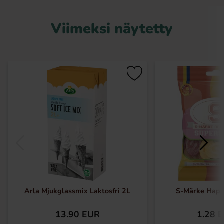
Viimeksi näytetty
Arla Mjukglassmix Laktosfri 2L
S-Märke Hap
13.90 EUR
1.28 