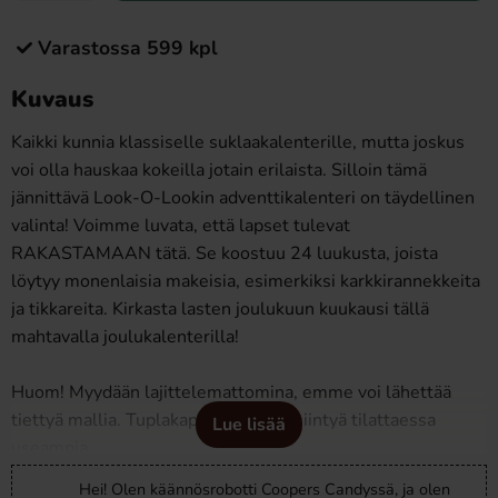
Varastossa 599 kpl
Kuvaus
Kaikki kunnia klassiselle suklaakalenterille, mutta joskus
voi olla hauskaa kokeilla jotain erilaista. Silloin tämä
jännittävä Look-O-Lookin adventtikalenteri on täydellinen
valinta! Voimme luvata, että lapset tulevat
RAKASTAMAAN tätä. Se koostuu 24 luukusta, joista
löytyy monenlaisia makeisia, esimerkiksi karkkirannekkeita
ja tikkareita. Kirkasta lasten joulukuun kuukausi tällä
mahtavalla joulukalenterilla!
Huom! Myydään lajittelemattomina, emme voi lähettää
tiettyä mallia. Tuplakappaleita voi esiintyä tilattaessa
Lue lisää
useampia.
Hei! Olen käännösrobotti Coopers Candyssä, ja olen