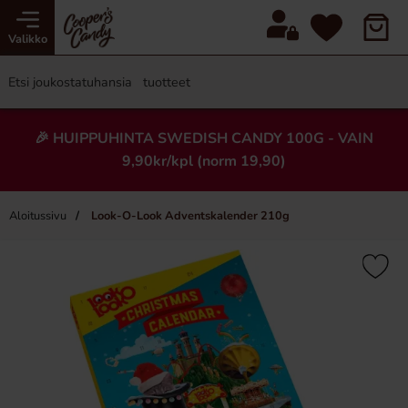
Valikko
🎉 HUIPPUHINTA SWEDISH CANDY 100G - VAIN
9,90kr/kpl (norm 19,90)
Aloitussivu
Look-O-Look Adventskalender 210g
×
Uusi!