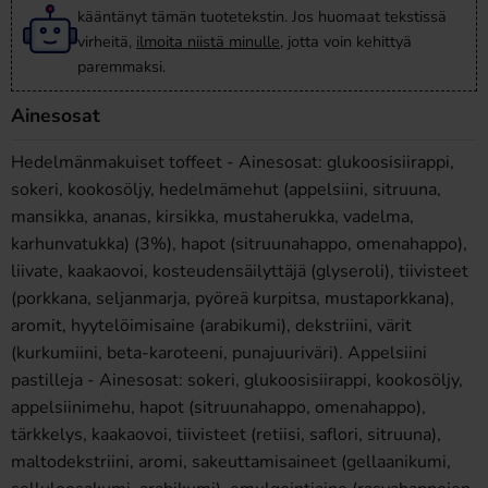
kääntänyt tämän tuotetekstin. Jos huomaat tekstissä
virheitä,
ilmoita niistä minulle
, jotta voin kehittyä
paremmaksi.
Ainesosat
Hedelmänmakuiset toffeet - Ainesosat: glukoosisiirappi,
sokeri, kookosöljy, hedelmämehut (appelsiini, sitruuna,
mansikka, ananas, kirsikka, mustaherukka, vadelma,
karhunvatukka) (3%), hapot (sitruunahappo, omenahappo),
liivate, kaakaovoi, kosteudensäilyttäjä (glyseroli), tiivisteet
(porkkana, seljanmarja, pyöreä kurpitsa, mustaporkkana),
aromit, hyytelöimisaine (arabikumi), dekstriini, värit
(kurkumiini, beta-karoteeni, punajuuriväri). Appelsiini
pastilleja - Ainesosat: sokeri, glukoosisiirappi, kookosöljy,
appelsiinimehu, hapot (sitruunahappo, omenahappo),
tärkkelys, kaakaovoi, tiivisteet (retiisi, saflori, sitruuna),
maltodekstriini, aromi, sakeuttamisaineet (gellaanikumi,