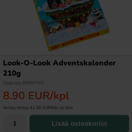
Ronny & Ragge Buttcracker
Ramlösa Kirsikka 33cl
Chips Korv med bröd 150g
3.29 EUR
1.19 EUR
Look-O-Look Adventskalender
Osta
Osta
210g
Tuote nro:
800007952
8.90 EUR
/kpl
Vertaa hintaa 42.38 EUR/kilo tai litra
Lisää ostoskoriin