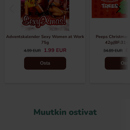
Adventskalender Sexy Women at Work
Peeps Christmas 
75g
42g(BF:31-
1.99 EUR
0
4.99 EUR
34.89 EUR
Osta
Ost
Muutkin ostivat