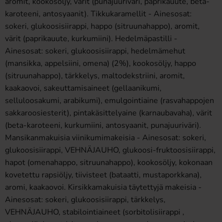
aromit, kookosöljy, värit (punajuuriväri, paprikauute, beta-
karoteeni, antosyaanit). Tikkukaramellit - Ainesosat:
sokeri, glukoosisiirappi, happo (sitruunahappo), aromit,
värit (paprikauute, kurkumiini). Hedelmäpastilli -
Ainesosat: sokeri, glukoosisiirappi, hedelmämehut
(mansikka, appelsiini, omena) (2%), kookosöljy, happo
(sitruunahappo), tärkkelys, maltodekstriini, aromit,
kaakaovoi, sakeuttamisaineet (gellaanikumi,
selluloosakumi, arabikumi), emulgointiaine (rasvahappojen
sakkaroosiesterit), pintakäsittelyaine (karnaubavaha), värit
(beta-karoteeni, kurkumiini, antosyaanit, punajuuriväri).
Mansikanmakuisia viinikumimakeisia - Ainesosat: sokeri,
glukoosisiirappi, VEHNÄJAUHO, glukoosi-fruktoosisiirappi,
hapot (omenahappo, sitruunahappo), kookosöljy, kokonaan
kovetettu rapsiöljy, tiivisteet (bataatti, mustaporkkana),
aromi, kaakaovoi. Kirsikkamakuisia täytettyjä makeisia -
Ainesosat: sokeri, glukoosisiirappi, tärkkelys,
VEHNÄJAUHO, stabilointiaineet (sorbitolisiirappi ,