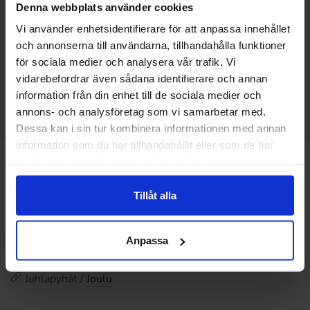
Denna webbplats använder cookies
Vi använder enhetsidentifierare för att anpassa innehållet
Katso lisää Look-O-Look
och annonserna till användarna, tillhandahålla funktioner
för sociala medier och analysera vår trafik. Vi
vidarebefordrar även sådana identifierare och annan
information från din enhet till de sociala medier och
annons- och analysföretag som vi samarbetar med.
Dessa kan i sin tur kombinera informationen med annan
information som du har tillhandahållit eller som de har
samlat in när du har använt deras tjänster.
Katso lisää samankaltaisia tuotteita
Tillåt alla
Juhlapyhät / Joulu /
Joulukalenterit
Juhlapyhät
Anpassa
Karkit
Juhlapyhät /
Joulu