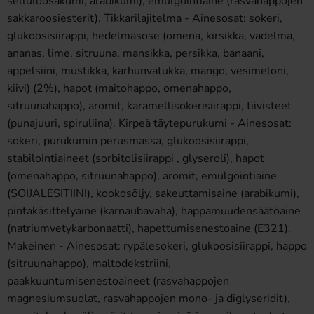
selluloosakumi, arabikumi), emulgointiaine (rasvahappojen
sakkaroosiesterit). Tikkarilajitelma - Ainesosat: sokeri,
glukoosisiirappi, hedelmäsose (omena, kirsikka, vadelma,
ananas, lime, sitruuna, mansikka, persikka, banaani,
appelsiini, mustikka, karhunvatukka, mango, vesimeloni,
kiivi) (2%), hapot (maitohappo, omenahappo,
sitruunahappo), aromit, karamellisokerisiirappi, tiivisteet
(punajuuri, spiruliina). Kirpeä täytepurukumi - Ainesosat:
sokeri, purukumin perusmassa, glukoosisiirappi,
stabilointiaineet (sorbitolisiirappi , glyseroli), hapot
(omenahappo, sitruunahappo), aromit, emulgointiaine
(SOIJALESITIINI), kookosöljy, sakeuttamisaine (arabikumi),
pintakäsittelyaine (karnaubavaha), happamuudensäätöaine
(natriumvetykarbonaatti), hapettumisenestoaine (E321).
Makeinen - Ainesosat: rypälesokeri, glukoosisiirappi, happo
(sitruunahappo), maltodekstriini,
paakkuuntumisenestoaineet (rasvahappojen
magnesiumsuolat, rasvahappojen mono- ja diglyseridit),