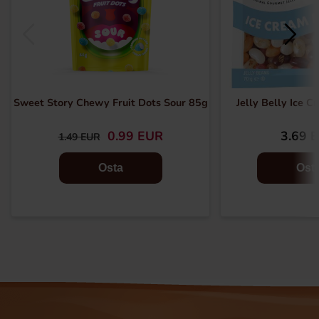
Sweet Story Chewy Fruit Dots Sour 85g
Jelly Belly Ice 
0.99 EUR
3.69 
1.49 EUR
Osta
Ost