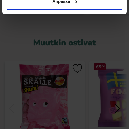
Anpassa
Muutkin ostivat
-65%