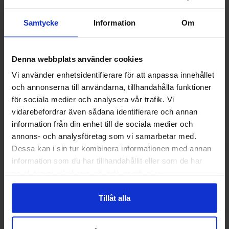
Muut pitivät
Samtycke
Information
Om
-30%
Denna webbplats använder cookies
Vi använder enhetsidentifierare för att anpassa innehållet
och annonserna till användarna, tillhandahålla funktioner
för sociala medier och analysera vår trafik. Vi
vidarebefordrar även sådana identifierare och annan
information från din enhet till de sociala medier och
annons- och analysföretag som vi samarbetar med.
Dessa kan i sin tur kombinera informationen med annan
information som du har tillhandahållit eller som de har
Toblerone Valkoinen Suklaa 100g
Malteser
samlat in när du har använt deras tjänster.
2.29 EUR
2.99 
3.29 EUR
Tillåt alla
Osta
Ost