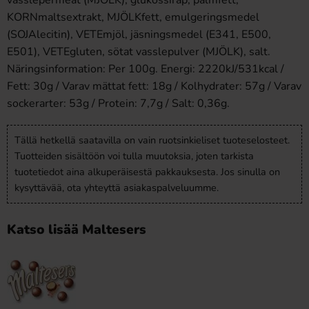
vasslepermeat (MJÖLK), glukossirap, palmfett,
KORNmaltsextrakt, MJÖLKfett, emulgeringsmedel
(SOJAlecitin), VETEmjöl, jäsningsmedel (E341, E500,
E501), VETEgluten, sötat vasslepulver (MJÖLK), salt.
Näringsinformation: Per 100g. Energi: 2220kJ/531kcal /
Fett: 30g / Varav mättat fett: 18g / Kolhydrater: 57g / Varav
sockerarter: 53g / Protein: 7,7g / Salt: 0,36g.
Tällä hetkellä saatavilla on vain ruotsinkieliset tuoteselosteet.
Tuotteiden sisältöön voi tulla muutoksia, joten tarkista
tuotetiedot aina alkuperäisestä pakkauksesta. Jos sinulla on
kysyttävää, ota yhteyttä asiakaspalveluumme.
Katso lisää Maltesers