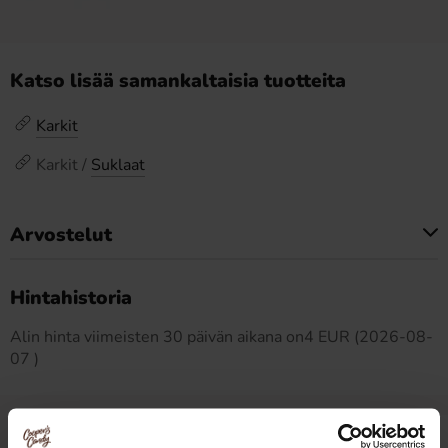
Katso lisää samankaltaisia tuotteita
Karkit
Karkit /
Suklaat
Arvostelut
Tällä tuotteella ei ole arvosteluja
Hintahistoria
Alin hinta viimeisten 30 päivän aikana on4 EUR (2026-08-
07 )