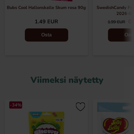
Bubs Cool Hallonskalle Skum rosa 90g
SwedishCandy Fo
2026-05
1.49 EUR
0.
1.99 EUR
Osta
Ost
Viimeksi näytetty
-34%