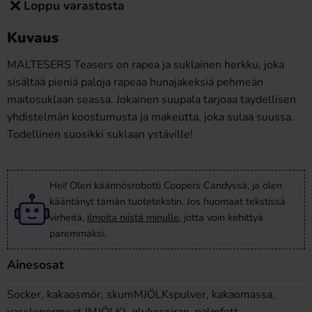
Loppu varastosta
Kuvaus
MALTESERS Teasers on rapea ja suklainen herkku, joka
sisältää pieniä paloja rapeaa hunajakeksiä pehmeän
maitosuklaan seassa. Jokainen suupala tarjoaa täydellisen
yhdistelmän koostumusta ja makeutta, joka sulaa suussa.
Todellinen suosikki suklaan ystäville!
Hei! Olen käännösrobotti Coopers Candyssä, ja olen
kääntänyt tämän tuotetekstin. Jos huomaat tekstissä
virheitä,
ilmoita niistä minulle
, jotta voin kehittyä
paremmaksi.
Ainesosat
Socker, kakaosmör, skumMJÖLKspulver, kakaomassa,