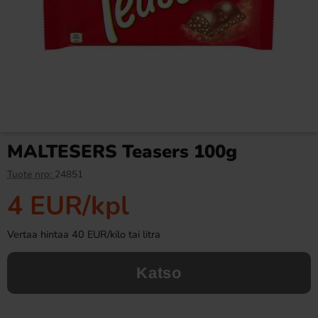
Butterfinger suklaa 53,8g
Haribo Rakkaussydämet
1,2kg
2.99 EUR
9.90 EUR
19.91 EUR
MALTESERS Teasers 100g
Osta
Osta
Tuote nro:
24851
4 EUR
/kpl
Vertaa hintaa 40 EUR/kilo tai litra
Katso