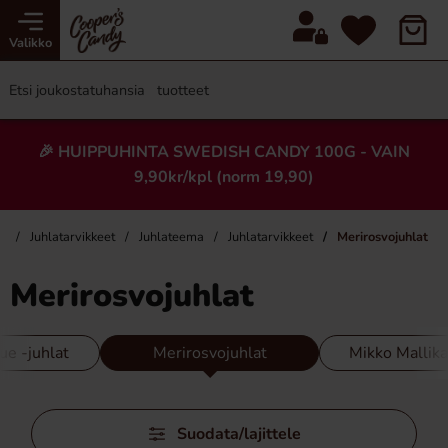
Valikko
🎉 HUIPPUHINTA SWEDISH CANDY 100G - VAIN
9,90kr/kpl (norm 19,90)
vu
Juhlatarvikkeet
Juhlateema
Juhlatarvikkeet
Merirosvojuhlat
Merirosvojuhlat
ue -juhlat
Merirosvojuhlat
Mikko Mallika
Ohita
Suodata/lajittele
suodattimet