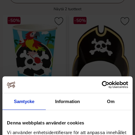
Näytä
2
tuotteet
-50%
-50%
Pappersmuggar Pirat Jolly
Partyhattar Pirat Jolly Roger
Roger 8-pack
8-pack
Samtycke
Information
Om
1.98 EUR
1.98 EUR
3.95 EUR
3.95 EUR
/kpl
/kpl
/kpl
/kpl
Denna webbplats använder cookies
Osta
Osta
Vi använder enhetsidentifierare för att anpassa innehållet