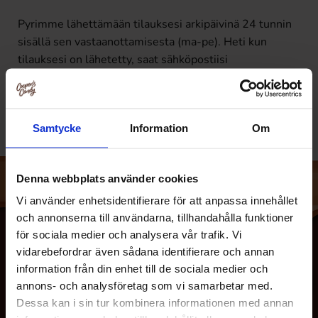
Pyrimme lähettämään tilauksesi arkipäivinä 24 tunnin
sisällä sen vastaanottamisesta (ma-pe). Heti kun
tilauksesi on lähetetty, saat sähköpostiisi
automaattisen toimitusvahvistuksen, joka sisältää
yleensä seurantalinkin ja pakettinumeron.
Samtycke
Information
Om
Denna webbplats använder cookies
Vi använder enhetsidentifierare för att anpassa innehållet
och annonserna till användarna, tillhandahålla funktioner
för sociala medier och analysera vår trafik. Vi
vidarebefordrar även sådana identifierare och annan
information från din enhet till de sociala medier och
annons- och analysföretag som vi samarbetar med.
Dessa kan i sin tur kombinera informationen med annan