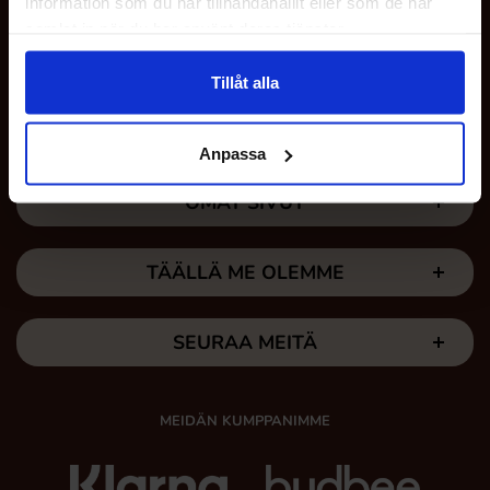
information som du har tillhandahållit eller som de har
samlat in när du har använt deras tjänster.
MEISTÄ
Tillåt alla
ASIAKASPALVELU
Anpassa
OMAT SIVUT
TÄÄLLÄ ME OLEMME
SEURAA MEITÄ
MEIDÄN KUMPPANIMME