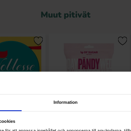
Muut pitivät
Information
vssalt Crisp 150g
Pändy Berry Ovals 50g
cookies
49 EUR
1.99 EUR
e för att anpassa innehållet och annonserna till användarna, tillh