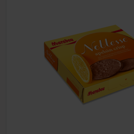
Uusi!
Franska Mintkolor 600g
Johny Bee 
8.90 EUR
1.
Osta
Osta