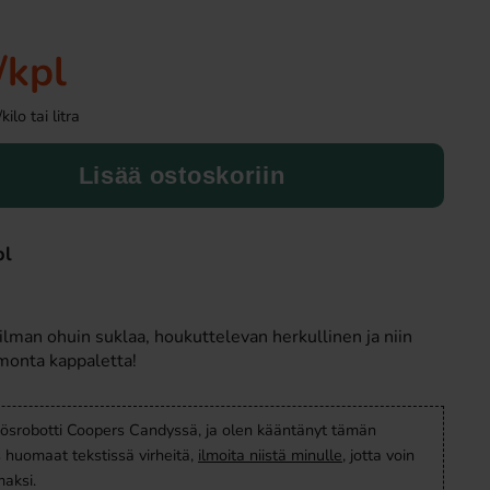
/kpl
lo tai litra
Lisää ostoskoriin
pl
Ramlösa Kirsikka 33cl
Fanta Crimson Ch
1.19 EUR
2.79 EU
man ohuin suklaa, houkuttelevan herkullinen ja niin
 monta kappaletta!
Osta
Osta
ösrobotti Coopers Candyssä, ja olen kääntänyt tämän
s huomaat tekstissä virheitä,
ilmoita niistä minulle
, jotta voin
aksi.