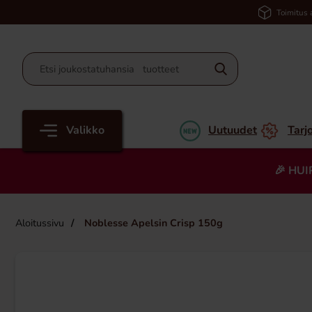
Toimitus 
Valikko
Uutuudet
Tarj
🎉 HUI
Aloitussivu
Noblesse Apelsin Crisp 150g