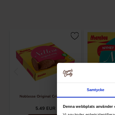
Samtycke
Noblesse Original Crisp 150g
Noblesse Ha
Denna webbplats använder 
5.49 EUR
5.
Vi använder enhetsidentifierar