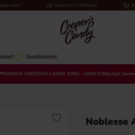
45
alkaen 5,95 €
TOIMITUS 2-5 TYÖPÄIVÄÄ
oukset
Suosituimmat
PPUHINTA SWEDISH CANDY 100G - VAIN 9,90kr/kpl (norm
Noblesse 