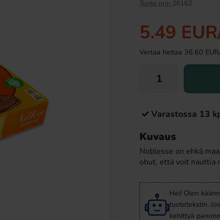
Tuote nro:
26162
5.49 EUR
Vertaa hintaa 36.60 EUR/ki
Varastossa 13 k
Fire Spray 70ml
Fazer Viol Tablettipussi 38g
Kuvaus
69 EUR
1.09 EUR
Noblesse on ehkä maail
ohut, että voit nauttia
Osta
Hei! Olen käänn
tuotetekstin. Jo
kehittyä paremm