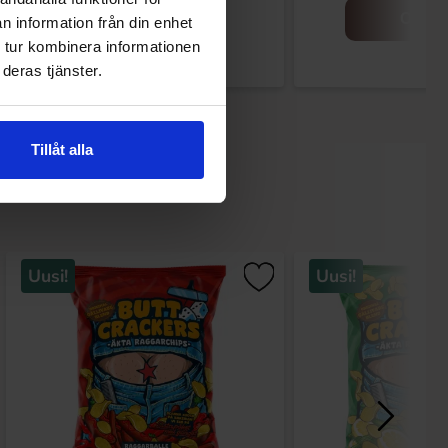
Osta
Osta
n information från din enhet
 tur kombinera informationen
deras tjänster.
Tillåt alla
Uusi!
Uusi!