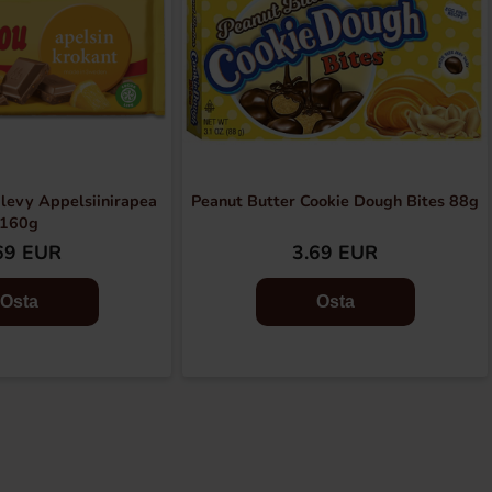
levy Appelsiinirapea
Peanut Butter Cookie Dough Bites 88g
160g
69 EUR
3.69 EUR
Osta
Osta