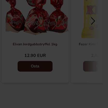
Elvan Jordgubbstryffel 1kg
Fazer Kina Snack
12.90 EUR
2.99 EU
Osta
Osta