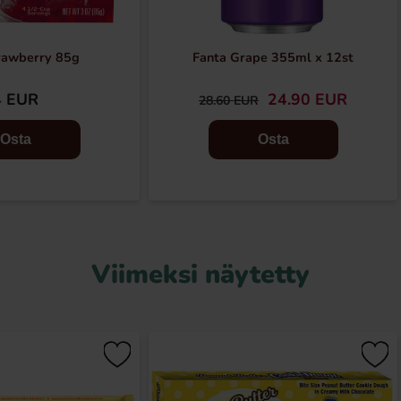
trawberry 85g
Fanta Grape 355ml x 12st
4 EUR
24.90 EUR
28.60 EUR
Osta
Osta
Viimeksi näytetty