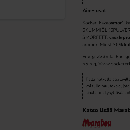
Ainesosat
Socker, kakao
smör
*, 
SKUMMJÖLKSPULVER, 5%
SMÖRFETT,
vassle
pr
aromer. Minst 36% k
Energi 2335 kJ, Energi 
55.5 g, Varav sockerart
Tällä hetkellä saatavill
voi tulla muutoksia, jot
sinulla on kysyttävää, 
Katso lisää Mara