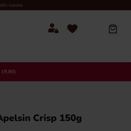
00+ tuotetta
 19,90)
×
Apelsin Crisp 150g