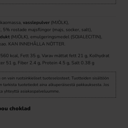
kakaomassa,
vassle
pulver
(MJÖLK),
 rostade majsflingor (majs, socker, salt),
odukt
(MJÖLK), emulgeringsmedel (SOJALECITIN),
akao. KAN INNEHÅLLA NÖTTER.
560 kcal, Fett 35 g, Varav mättat fett 21 g, Kolhydrat
er 51 g, Fiber 2.4 g, Protein 4.5 g, Salt 0.38 g
a on vain ruotsinkieliset tuoteselosteet. Tuotteiden sisältöön
en tarkista tuotetiedot aina alkuperäisestä pakkauksesta. Jos
ota yhteyttä asiakaspalveluumme.
bou choklad