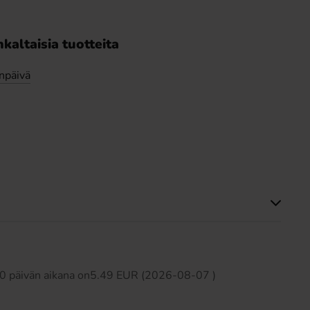
kaltaisia tuotteita
npäivä
Tällä tuotteella ei ole arvosteluja
 30 päivän aikana on5.49 EUR (2026-08-07 )