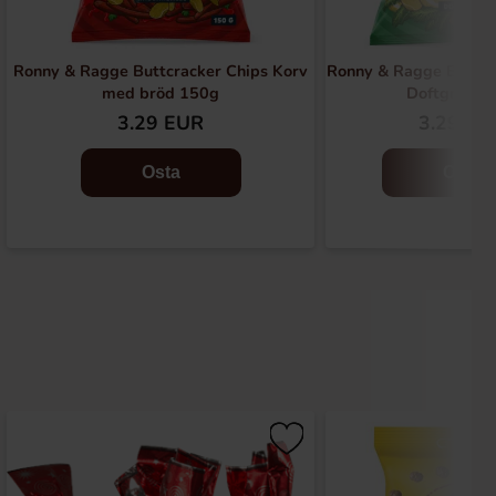
Ronny & Ragge Buttcracker Chips Korv
Ronny & Ragge Butt C
med bröd 150g
Doftgran 1
3.29 EUR
3.29 EU
Osta
Osta