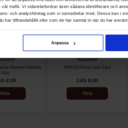
vår trafik. Vi vidarebefordrar även sådana identifierare och anna
nnons- och analysföretag som vi samarbetar med. Dessa kan i sin
har tillhandahållit eller som de har samlat in när du har använt 
Anpassa
eeze Summer Edition
NOCCO Focus Cola 33cl
33cl
69 EUR
2.69 EUR
Osta
Osta