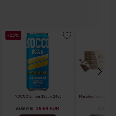
-23%
NOCCO Limon 33cl x 24st
Marabou Suklaalevy 
160g
49.89 EUR
3.89 EU
64.56 EUR