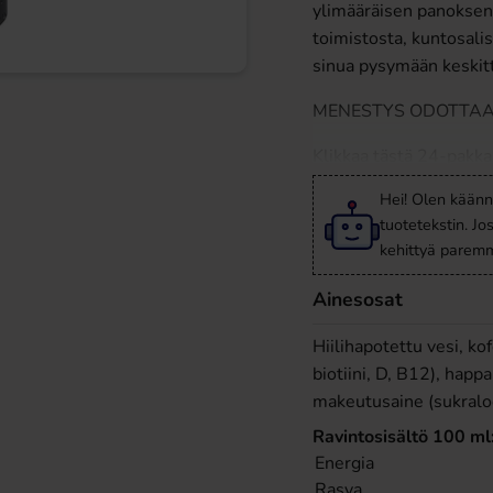
ylimääräisen panoksen 
toimistosta, kuntosal
sinua pysymään keskit
MENESTYS ODOTTAA,
Klikkaa tästä 24-pakk
Hei! Olen käänn
tuotetekstin. Jo
kehittyä paremm
Ainesosat
Hiilihapotettu vesi, kof
biotiini, D, B12), hap
makeutusaine (sukraloo
Ravintosisältö 100 ml
Energia
Rasva