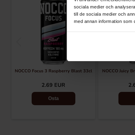
sociala medier och analysera 
till de sociala medier och a
med annan information som du 
NOCCO Focus 3 Raspberry Blast 33cl
NOCCO Juicy Br
2.69 EUR
2.
Osta