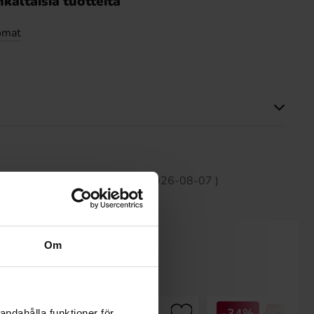
kaltaisia tuotteita
omat
Tällä tuotteella ei ole arvosteluja
 30 päivän aikana on2.69 EUR (2026-08-07 )
Om
-34%
andahålla funktioner för