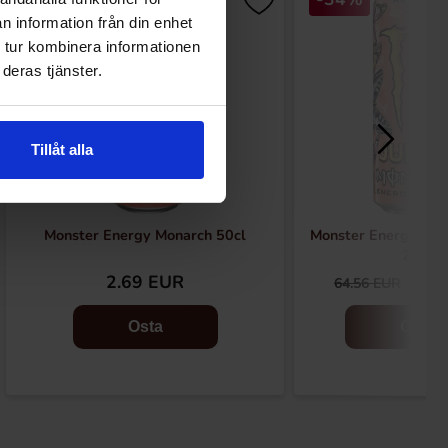
n information från din enhet
 tur kombinera informationen
deras tjänster.
Tillåt alla
Monster Energy Monarch 50cl
Monster Energy Mon
24st
2.69 EUR
42.
64.56 EUR
Osta
Osta