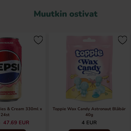
Muutkin ostivat
ries & Cream 330ml x
Toppie Wax Candy Astronaut Blåbär
24st
40g
47.69 EUR
4 EUR
R