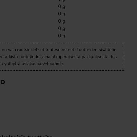
0 g
0 g
0 g
0 g
0 g
a on vain ruotsinkieliset tuoteselosteet. Tuotteiden sisältöön
en tarkista tuotetiedot aina alkuperäisestä pakkauksesta. Jos
ota yhteyttä asiakaspalveluumme.
CO