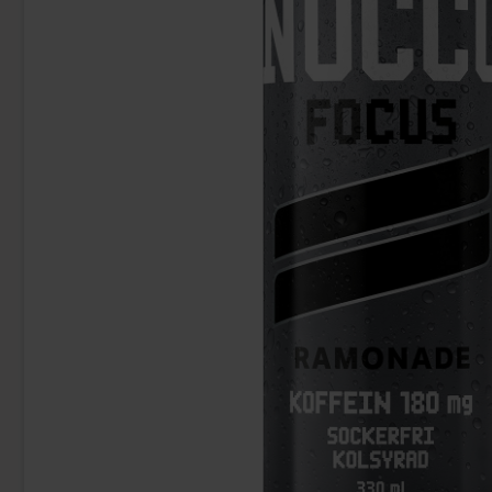
Fazer Viol Tablettipussi 38g
Fanta Crim
1.09 EUR
2.
Osta
Osta