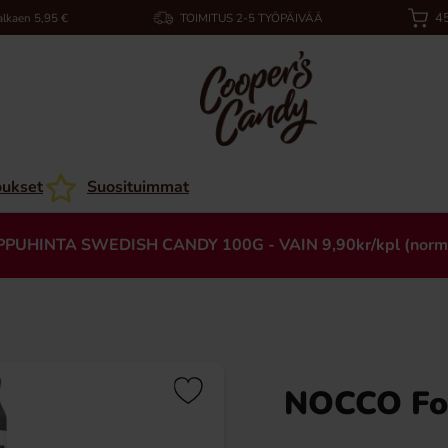
45
alkaen 5,95 €
TOIMITUS 2-5 TYÖPÄIVÄÄ
oukset
Suosituimmat
PPUHINTA SWEDISH CANDY 100G - VAIN 9,90kr/kpl (norm
NOCCO Fo