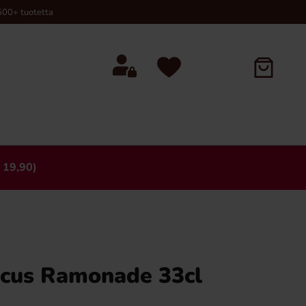
00+ tuotetta
 19,90)
×
cus Ramonade 33cl