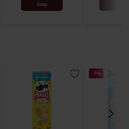
Osta
Osta
-7%