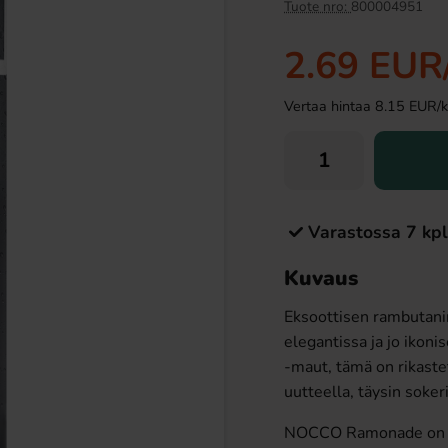
Tuote nro:
800004951
2.69 EUR
Vertaa hintaa 8.15 EUR/kil
Varastossa 7 kpl
son Cherry 50cl
Ramlösa Kirsikka 33cl
Kuvaus
79 EUR
1.19 EUR
Eksoottisen rambutani
Osta
elegantissa ja jo iko
-maut, tämä on rikastet
uutteella, täysin soker
NOCCO Ramonade on kun