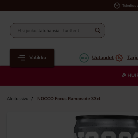
Toimitus 
Valikko
Uutuudet
Tarj
🎉 HUI
Aloitussivu
NOCCO Focus Ramonade 33cl