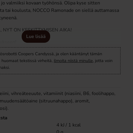
jo valmiiksi kovaan työhönsä. Olipa kyse sitten
ista tai koulusta, NOCCO Ramonade on siellä auttamassa
tyneenä.
 NYT ON KESKITTYMISEN AIKA!
Lue lisää
aukseen!
ösrobotti Coopers Candyssä, ja olen kääntänyt tämän
s huomaat tekstissä virheitä,
ilmoita niistä minulle
, jotta voin
aksi.
eiini, vihreäteeuute, vitamiinit (niasiini, B6, foolihappo,
pamuudensäätöaine (sitruunahappo), aromit,
si).
:sta
4 kJ / 1 kcal
0 g