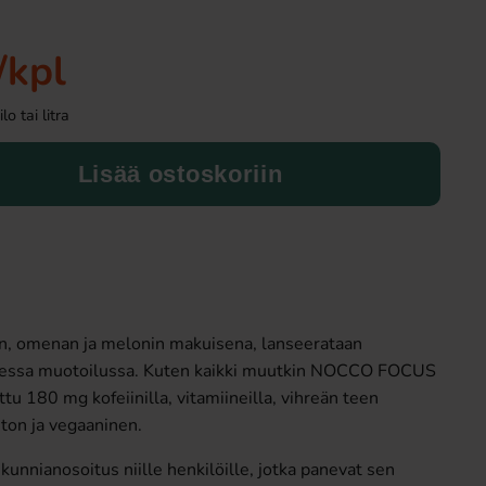
Uusi!
/kpl
o tai litra
Lisää ostoskoriin
Ronny & Ragge Buttcracker Chips Korv
Butterfinger suk
med bröd 150g
3.29 EUR
2.99 EU
n, omenan ja melonin makuisena, lanseerataan
Osta
Osta
nisessa muotoilussa. Kuten kaikki muutkin NOCCO FOCUS
tu 180 mg kofeiinilla, vitamiineilla, vihreän teen
iton ja vegaaninen.
nianosoitus niille henkilöille, jotka panevat sen