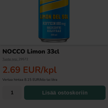
Ronny & Ragge Buttcracker
Ramlösa Kirsikka 33cl
Chips Korv med bröd 150g
3.29 EUR
1.19 EUR
NOCCO Limon 33cl
Osta
Osta
Tuote nro:
29572
2.69 EUR
/kpl
Vertaa hintaa 8.15 EUR/kilo tai litra
Lisää ostoskoriin