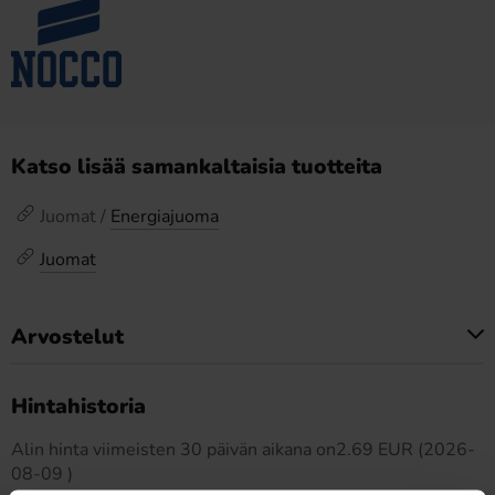
Katso lisää samankaltaisia tuotteita
Juomat /
Energiajuoma
Juomat
Arvostelut
Tällä tuotteella ei ole arvosteluja
Hintahistoria
Alin hinta viimeisten 30 päivän aikana on2.69 EUR (2026-
08-09 )