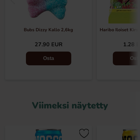
Bubs Dizzy Kallo 2,6kg
Haribo Iloiset Kir
27.90 EUR
1.28 
Osta
Ost
Viimeksi näytetty