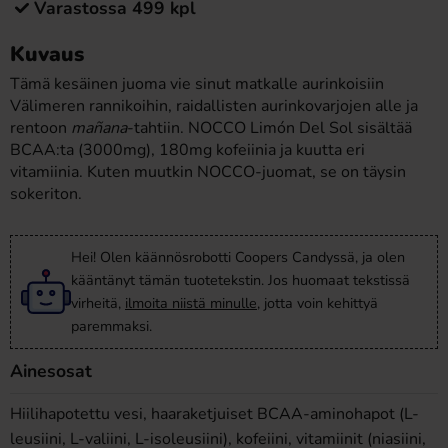
Varastossa 499 kpl
Kuvaus
Tämä kesäinen juoma vie sinut matkalle aurinkoisiin
Välimeren rannikoihin, raidallisten aurinkovarjojen alle ja
rentoon
mañana
-tahtiin. NOCCO Limón Del Sol sisältää
BCAA:ta (3000mg), 180mg kofeiinia ja kuutta eri
vitamiinia. Kuten muutkin NOCCO-juomat, se on täysin
sokeriton.
Hei! Olen käännösrobotti Coopers Candyssä, ja olen
kääntänyt tämän tuotetekstin. Jos huomaat tekstissä
virheitä,
ilmoita niistä minulle
, jotta voin kehittyä
paremmaksi.
Ainesosat
Hiilihapotettu vesi, haaraketjuiset BCAA-aminohapot (L-
leusiini, L-valiini, L-isoleusiini), kofeiini, vitamiinit (niasiini,