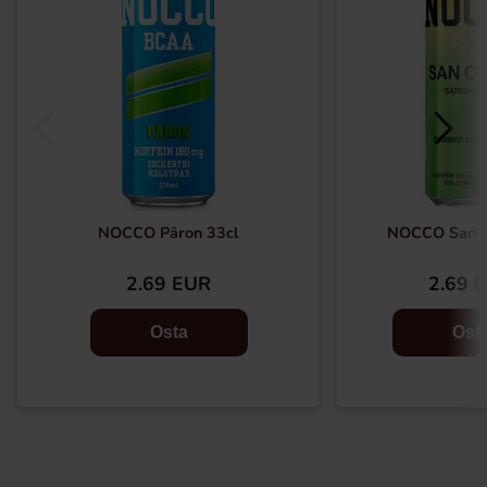
NOCCO Päron 33cl
NOCCO San C
2.69 EUR
2.69 
Osta
Ost