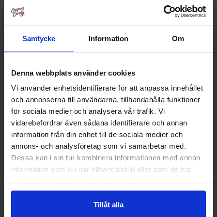
Muut pitivät
Samtycke
Information
Om
Denna webbplats använder cookies
-29%
Vi använder enhetsidentifierare för att anpassa innehållet
och annonserna till användarna, tillhandahålla funktioner
för sociala medier och analysera vår trafik. Vi
vidarebefordrar även sådana identifierare och annan
information från din enhet till de sociala medier och
annons- och analysföretag som vi samarbetar med.
Dessa kan i sin tur kombinera informationen med annan
information som du har tillhandahållit eller som de har
samlat in när du har använt deras tjänster.
Celsius Citron Lime 355ml
Latitude 65 Kusten
Tillåt alla