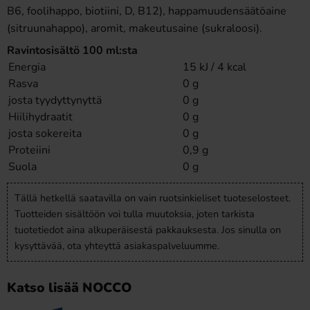
B6, foolihappo, biotiini, D, B12), happamuudensäätöaine
(sitruunahappo), aromit, makeutusaine (sukraloosi).
Ravintosisältö 100 ml:sta
Energia
15 kJ / 4 kcal
Rasva
0 g
josta tyydyttynyttä
0 g
Hiilihydraatit
0 g
josta sokereita
0 g
Proteiini
0,9 g
Suola
0 g
Tällä hetkellä saatavilla on vain ruotsinkieliset tuoteselosteet.
Tuotteiden sisältöön voi tulla muutoksia, joten tarkista
tuotetiedot aina alkuperäisestä pakkauksesta. Jos sinulla on
kysyttävää, ota yhteyttä asiakaspalveluumme.
Katso lisää NOCCO