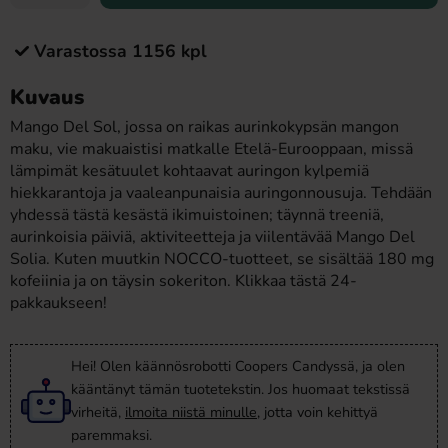
Varastossa 1156 kpl
Kuvaus
Mango Del Sol, jossa on raikas aurinkokypsän mangon
maku, vie makuaistisi matkalle Etelä-Eurooppaan, missä
lämpimät kesätuulet kohtaavat auringon kylpemiä
hiekkarantoja ja vaaleanpunaisia auringonnousuja. Tehdään
yhdessä tästä kesästä ikimuistoinen; täynnä treeniä,
aurinkoisia päiviä, aktiviteetteja ja viilentävää Mango Del
Solia. Kuten muutkin NOCCO-tuotteet, se sisältää 180 mg
kofeiinia ja on täysin sokeriton. Klikkaa tästä 24-
pakkaukseen!
Hei! Olen käännösrobotti Coopers Candyssä, ja olen
kääntänyt tämän tuotetekstin. Jos huomaat tekstissä
virheitä,
ilmoita niistä minulle
, jotta voin kehittyä
paremmaksi.