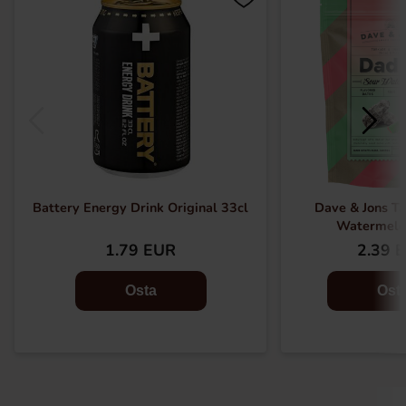
Battery Energy Drink Original 33cl
Dave & Jons Ta
Watermelo
1.79 EUR
2.39 
Osta
Ost