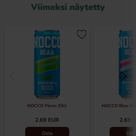
Viimeksi näytetty
NOCCO Päron 33cl
NOCCO Blue Ras
2.69 EUR
2.69 
Osta
Ost