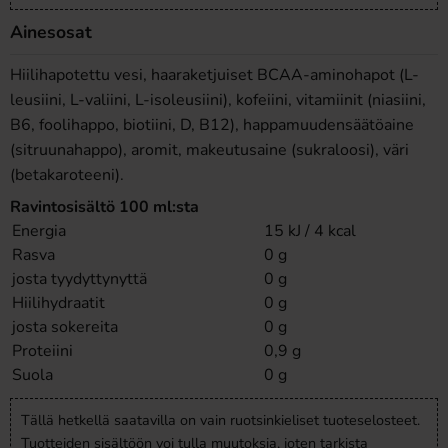
Ainesosat
Hiilihapotettu vesi, haaraketjuiset BCAA-aminohapot (L-
leusiini, L-valiini, L-isoleusiini), kofeiini, vitamiinit (niasiini,
B6, foolihappo, biotiini, D, B12), happamuudensäätöaine
(sitruunahappo), aromit, makeutusaine (sukraloosi), väri
(betakaroteeni).
Ravintosisältö 100 ml:sta
Energia
15 kJ / 4 kcal
Rasva
0 g
josta tyydyttynyttä
0 g
Hiilihydraatit
0 g
josta sokereita
0 g
Proteiini
0,9 g
Suola
0 g
Tällä hetkellä saatavilla on vain ruotsinkieliset tuoteselosteet.
Tuotteiden sisältöön voi tulla muutoksia, joten tarkista