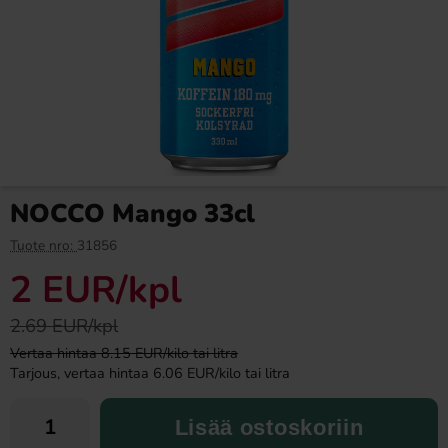
Dextro Energy Classic 47g
Red Bull Green
Lohikäärmehedelmä 25cl
1.69 EUR
3.29 EUR
NOCCO Mango 33cl
Osta
Osta
Tuote nro:
31856
2 EUR
/kpl
2.69 EUR/kpl
Vertaa hintaa 8.15 EUR/kilo tai litra
Tarjous, vertaa hintaa 6.06 EUR/kilo tai litra
Lisää ostoskoriin