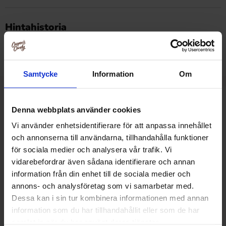
Tällä tuotteella ei ole arvosteluja
Hintahistoria
Alin hinta viimeisten 30 päivän aikana on2 EUR (2026-08-
08 )
Samtycke
Information
Om
Muut pitivät
Denna webbplats använder cookies
Vi använder enhetsidentifierare för att anpassa innehållet
och annonserna till användarna, tillhandahålla funktioner
för sociala medier och analysera vår trafik. Vi
vidarebefordrar även sådana identifierare och annan
information från din enhet till de sociala medier och
annons- och analysföretag som vi samarbetar med.
Dessa kan i sin tur kombinera informationen med annan
information som du har tillhandahållit eller som de har
samlat in när du har använt deras tjänster.