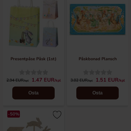
Presentpåse Påsk (1st)
Påskbonad Plansch
1.47 EUR
1.51 EUR
2.94 EUR
3.02 EUR
/kpl
/kpl
/kpl
/kpl
Osta
Osta
-50%