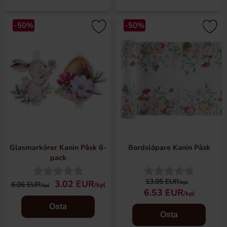
-50%
-50%
Glasmarkörer Kanin Påsk 6-
Bordslöpare Kanin Påsk
pack
13.05 EUR
3.02 EUR
/kpl
6.06 EUR
/kpl
/kpl
6.53 EUR
/kpl
Osta
Osta