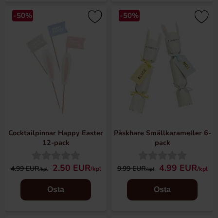
-50%
-50%
Cocktailpinnar Happy Easter
Påskhare Smällkarameller 6-
12-pack
pack
2.50 EUR
4.99 EUR
4.99 EUR
9.99 EUR
/kpl
/kpl
/kpl
/kpl
Osta
Osta