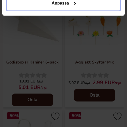
Anpassa
Godisboxar Kaniner 6-pack
Äggjakt Skyltar Mix
10.01 EUR
2.99 EUR
/kpl
5.97 EUR
/kpl
/kpl
5.01 EUR
/kpl
Osta
Osta
-50%
-50%