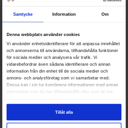
Samtycke
Information
Om
Denna webbplats använder cookies
Vi använder enhetsidentifierare för att anpassa innehållet
och annonserna till användarna, tillhandahålla funktioner
för sociala medier och analysera vår trafik. Vi
vidarebefordrar även sådana identifierare och annan
Truly Scrumptious
Tårtdekoration Blommor 8-
information från din enhet till de sociala medier och
Papperstallrikar 12-pack
pack
annons- och analysföretag som vi samarbetar med.
Dessa kan i sin tur kombinera informationen med annan
4 EUR
2.48 EUR
7.99 EUR
4.96 EUR
/kpl
/kpl
/kpl
/kpl
information som du har tillhandahållit eller som de har
samlat in när du har använt deras tjänster.
Osta
Osta
Tillåt alla
-50%
-50%