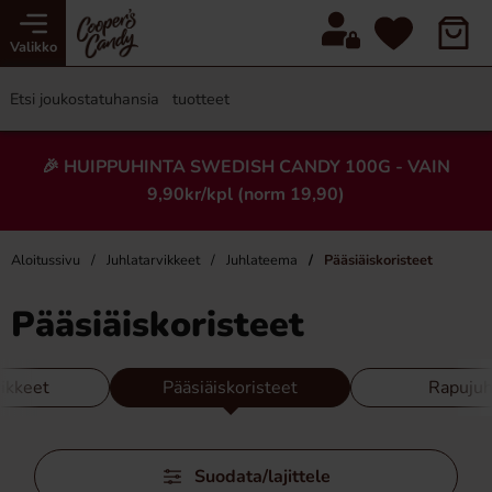
Valikko
🎉 HUIPPUHINTA SWEDISH CANDY 100G - VAIN
9,90kr/kpl (norm 19,90)
Aloitussivu
Juhlatarvikkeet
Juhlateema
Pääsiäiskoristeet
Pääsiäiskoristeet
vikkeet
Pääsiäiskoristeet
Rapujuh
Ohita
Suodata/lajittele
suodattimet