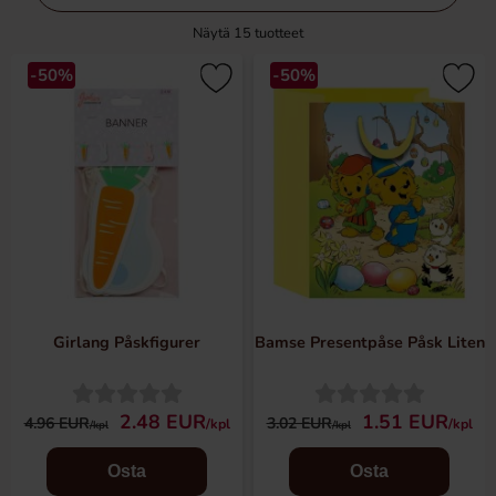
Näytä
15
tuotteet
-50%
-50%
Girlang Påskfigurer
Bamse Presentpåse Påsk Liten
2.48 EUR
1.51 EUR
4.96 EUR
3.02 EUR
/kpl
/kpl
/kpl
/kpl
Osta
Osta