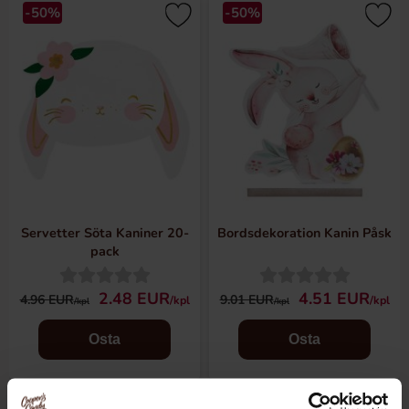
-50%
-50%
Servetter Söta Kaniner 20-
Bordsdekoration Kanin Påsk
pack
2.48 EUR
4.51 EUR
4.96 EUR
9.01 EUR
/kpl
/kpl
/kpl
/kpl
Osta
Osta
-50%
-50%