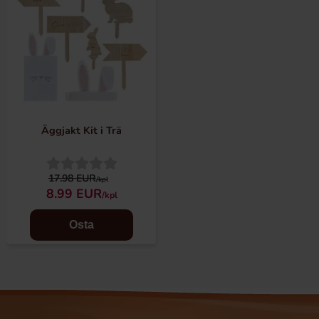
Äggjakt Kit i Trä
17.98 EUR
/kpl
8.99 EUR
/kpl
Osta