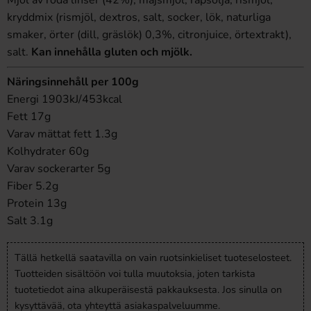
Mjöl av röda linser (42%), majsmjöl, rapsolja, rismjöl,
kryddmix (rismjöl, dextros, salt, socker, lök, naturliga
smaker, örter (dill, gräslök) 0,3%, citronjuice, örtextrakt),
salt.
Kan innehålla gluten och mjölk.
Näringsinnehåll per 100g
Energi 1903kJ/453kcal
Fett 17g
Varav mättat fett 1.3g
Kolhydrater 60g
Varav sockerarter 5g
Fiber 5.2g
Protein 13g
Salt 3.1g
Tällä hetkellä saatavilla on vain ruotsinkieliset tuoteselosteet.
Tuotteiden sisältöön voi tulla muutoksia, joten tarkista
tuotetiedot aina alkuperäisestä pakkauksesta. Jos sinulla on
kysyttävää, ota yhteyttä asiakaspalveluumme.