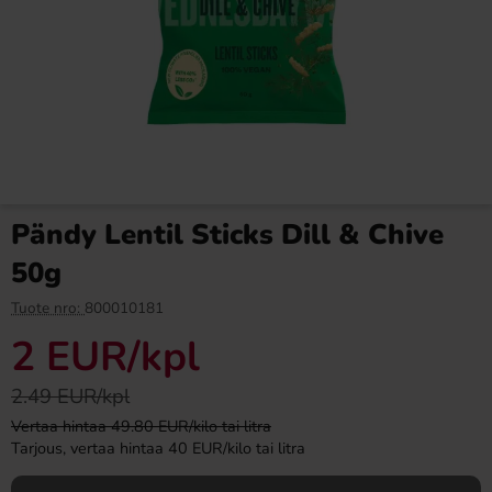
Ronny & Ragge Buttcracker
Ramlösa Kirsikka 33cl
Chips Korv med bröd 150g
3.29 EUR
1.19 EUR
Pändy Lentil Sticks Dill & Chive
Osta
Osta
50g
Tuote nro:
800010181
2 EUR
/kpl
2.49 EUR/kpl
Vertaa hintaa 49.80 EUR/kilo tai litra
Tarjous, vertaa hintaa 40 EUR/kilo tai litra