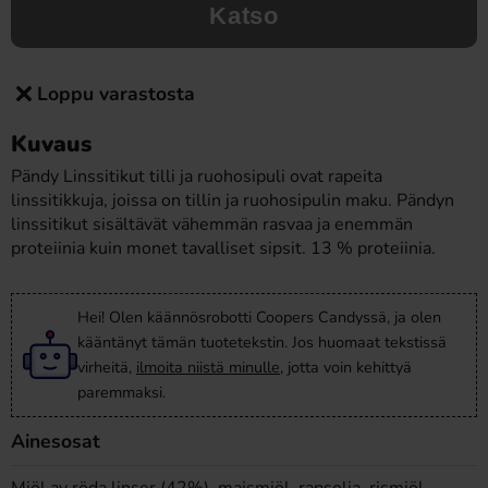
Katso
Loppu varastosta
Kuvaus
Pändy Linssitikut tilli ja ruohosipuli ovat rapeita
linssitikkuja, joissa on tillin ja ruohosipulin maku. Pändyn
linssitikut sisältävät vähemmän rasvaa ja enemmän
proteiinia kuin monet tavalliset sipsit. 13 % proteiinia.
Hei! Olen käännösrobotti Coopers Candyssä, ja olen
kääntänyt tämän tuotetekstin. Jos huomaat tekstissä
virheitä,
ilmoita niistä minulle
, jotta voin kehittyä
paremmaksi.
Ainesosat