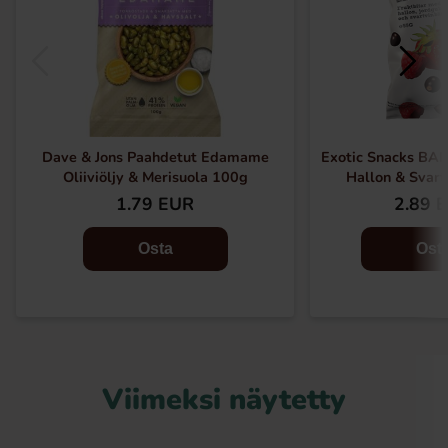
Dave & Jons Paahdetut Edamame
Exotic Snacks BAR
Oliiviöljy & Merisuola 100g
Hallon & Svart
1.79 EUR
2.89 
Osta
Ost
Viimeksi näytetty