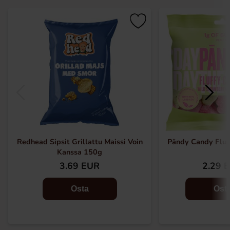
Redhead Sipsit Grillattu Maissi Voin
Pändy Candy Fluf
Kanssa 150g
3.69 EUR
2.29 
Osta
Ost