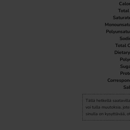
Calor
Total
Saturat
Monounsatu
Polyunsatu
Sod
Total 
Dietary
Poly
Sug
Prot
Correspond
Sal
Tällä hetkellä saatavill
voi tulla muutoksia, jot
sinulla on kysyttävää, 