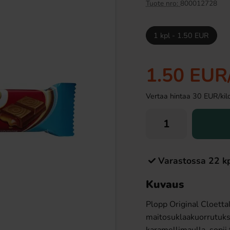
Tuote nro:
800012728
1 kpl - 1.50 EUR
1.50 EUR
Vertaa hintaa 30 EUR/kilo 
er suklaa 53,8g
Ramlösa Kirsikka 33cl
99 EUR
1.19 EUR
Varastossa 22 k
Osta
Kuvaus
Plopp Original Cloetta
maitosuklaakuorrutukse