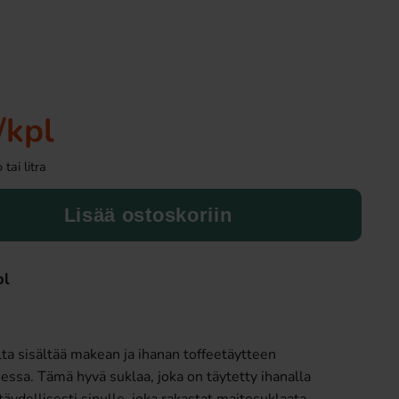
Uusi!
-50%
/kpl
tai litra
Lisää ostoskoriin
Ronny & Ragge Buttcracker Chips Kaviar
SwedishCandy L
& Knäckemacka 150g
100g(BF:2026-
3.29 EUR
0.9
1.99 EUR
pl
Osta
Osta
lta sisältää makean ja ihanan toffeetäytteen
ssa. Tämä hyvä suklaa, joka on täytetty ihanalla