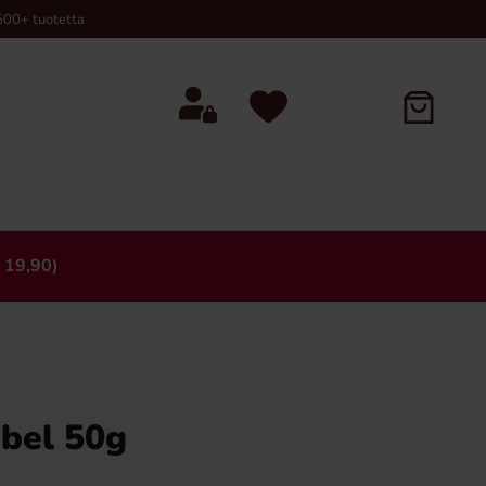
00+ tuotetta
 19,90)
×
bel 50g