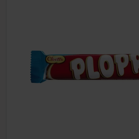
Uusi!
Ronny & Ragge Buttcracker Chips Korv
Butterfing
med bröd 150g
3.29 EUR
2.
Osta
Osta