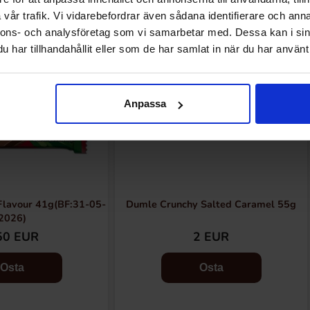
vår trafik. Vi vidarebefordrar även sådana identifierare och anna
nnons- och analysföretag som vi samarbetar med. Dessa kan i sin
har tillhandahållit eller som de har samlat in när du har använt 
Anpassa
Flavour 41g(BF:31-05-
Dumle Crunchy Salted Caramel 55g
2026)
50 EUR
2 EUR
Osta
Osta