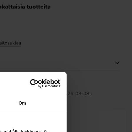
kaltaisia tuotteita
itosuklaa
Tällä tuotteella ei ole arvosteluja
 30 päivän aikana on1.50 EUR (2026-08-08 )
Om
andahålla funktioner för