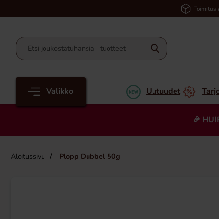
Toimitus 
Valikko
Uutuudet
Tarj
🎉 HUI
Aloitussivu
Plopp Dubbel 50g