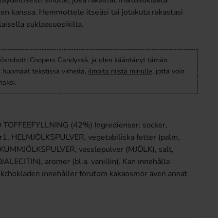
täydellisesti sinulle, joka rakastat maitosuklaata
en kanssa. Hemmottele itseäsi tai jotakuta rakastasi
laisella suklaasuosikilla.
ösrobotti Coopers Candyssä, ja olen kääntänyt tämän
s huomaat tekstissä virheitä,
ilmoita niistä minulle
, jotta voin
aksi.
FFEEFYLLNING (42%) Ingredienser: socker,
r1, HELMJÖLKSPULVER, vegetabiliska fetter (palm,
SKUMMJÖLKSPULVER, vasslepulver (MJÖLK), salt,
LECITIN), aromer (bl.a. vanillin). Kan innehålla
hokladen innehåller förutom kakaosmör även annat