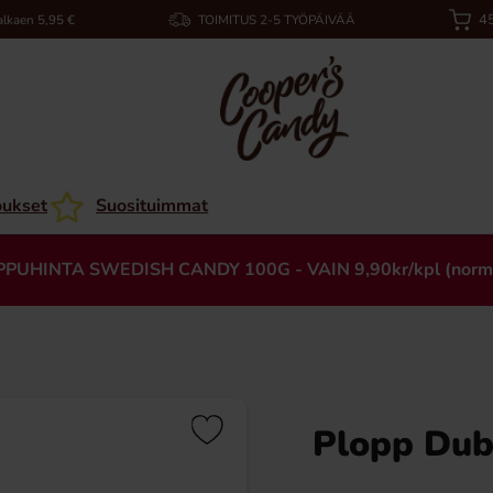
45
alkaen 5,95 €
TOIMITUS 2-5 TYÖPÄIVÄÄ
oukset
Suosituimmat
PPUHINTA SWEDISH CANDY 100G - VAIN 9,90kr/kpl (norm
Plopp Dub