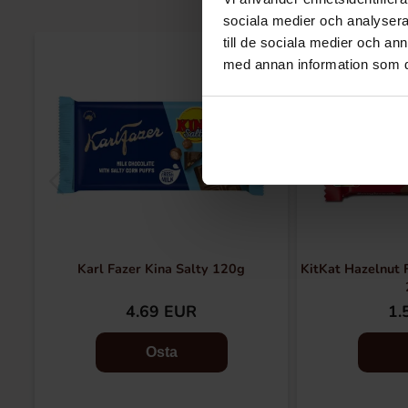
sociala medier och analysera 
till de sociala medier och a
med annan information som du 
Karl Fazer Kina Salty 120g
KitKat Hazelnut 
4.69 EUR
1.
Osta