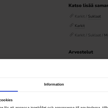
Katso lisää saman
Karkit /
Suklaat
Karkit
Karkit / Suklaat /
Ma
Arvostelut
Hintahistoria
Alin hinta viimeisten
Information
Muut pitivät
cookies
e för att anpassa innehållet och annonserna till användarna, tillh