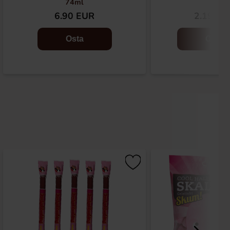
74ml
6.90 EUR
2.19 EU
Osta
Osta