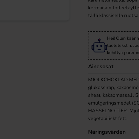
karamellimaulla, sopii 
kermaisen toffeetäytte
tällä klassisella ruotsa
Hei! Olen käänn
tuotetekstin. Jo
kehittyä paremm
Ainesosat
MJÖLKCHOKLAD MED TO
glukossirap, kakaosmö
shea), kakaomassa1, 
emulgeringsmedel (SOJA
HASSELNÖTTER. Mjölkc
vegetabiliskt fett.
Näringsvärden