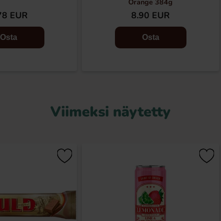
Orange 384g
78 EUR
8.90 EUR
Osta
Osta
Viimeksi näytetty