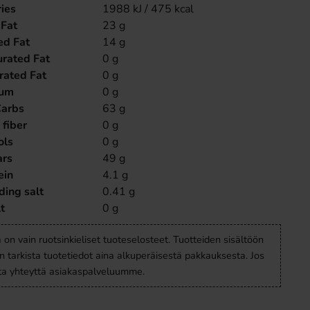
ies
1988 kJ / 475 kcal
 Fat
23 g
ed Fat
14 g
rated Fat
0 g
rated Fat
0 g
ium
0 g
Carbs
63 g
 fiber
0 g
ols
0 g
ars
49 g
ein
4.1 g
ing salt
0.41 g
t
0 g
a on vain ruotsinkieliset tuoteselosteet. Tuotteiden sisältöön
en tarkista tuotetiedot aina alkuperäisestä pakkauksesta. Jos
ota yhteyttä asiakaspalveluumme.