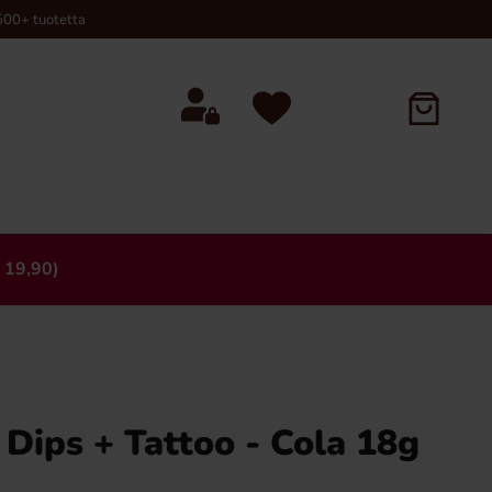
00+ tuotetta
 19,90)
×
Dips + Tattoo - Cola 18g