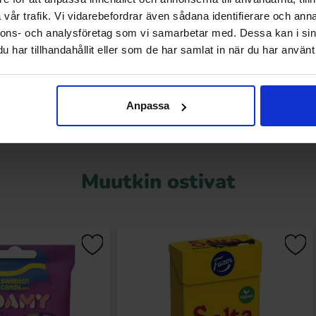
(1st)
vår trafik. Vi vidarebefordrar även sådana identifierare och anna
1.49 EUR
1.99 EUR
R
nnons- och analysföretag som vi samarbetar med. Dessa kan i sin
har tillhandahållit eller som de har samlat in när du har använt 
Osta
Osta
Anpassa
Muutkin ostivat