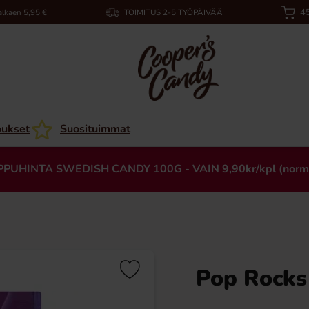
45
alkaen 5,95 €
TOIMITUS 2-5 TYÖPÄIVÄÄ
oukset
Suosituimmat
PPUHINTA SWEDISH CANDY 100G - VAIN 9,90kr/kpl (norm
Pop Rocks 