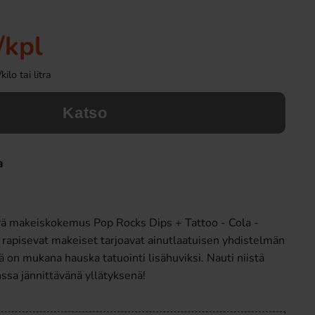
/kpl
lo tai litra
Katso
a
Toppie Wax Candy Astronaut Blåbär
Toppie Wax Candy 
40g
Äpple 40
4 EUR
4 EUR
ävä makeiskokemus Pop Rocks Dips + Tattoo - Cola -
Osta
Osta
rapisevat makeiset tarjoavat ainutlaatuisen yhdistelmän
sä on mukana hauska tatuointi lisähuviksi. Nauti niistä
anssa jännittävänä yllätyksenä!