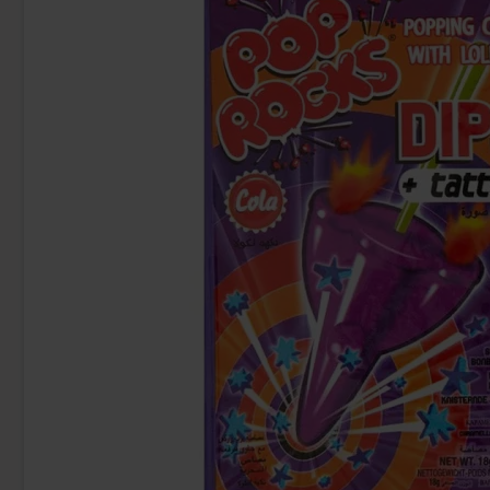
Uusi!
Butterfinger suklaa 53,8g
Ronny & Ragge Bu
& Knäc
2.99 EUR
3.
Osta
Osta