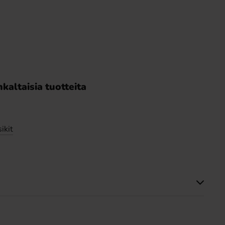
kaltaisia tuotteita
ikit
Tällä tuotteella ei ole arvosteluja