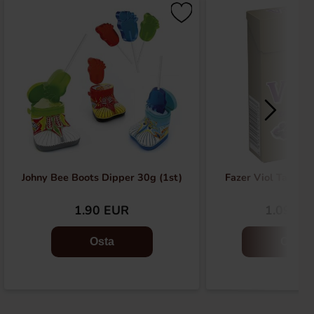
Johny Bee Boots Dipper 30g (1st)
Fazer Viol Tablett
1.90 EUR
1.09 EU
Osta
Osta