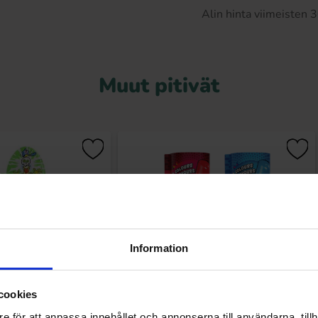
Alin hinta viimeisten
Muut pitivät
Information
cookies
r Shok Stik'n Dip 60g
Mega Push Pop Duo 30g (1st)
e för att anpassa innehållet och annonserna till användarna, tillh