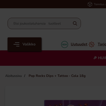
Toimitus 
Valikko
Uutuudet
Tarj
🎉 HUI
Aloitussivu
Pop Rocks Dips + Tattoo - Cola 18g