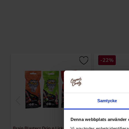
-22%
Samtycke
Denna webbplats använder 
Brain Blasterz Drip n Lick Lollipop 18g
Funny Candy Sou
Vi använder enhetsidentifierar