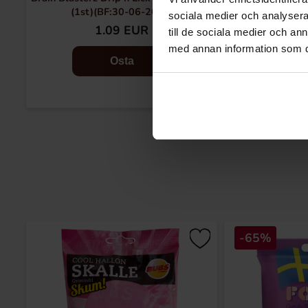
(1st)(BF:30-06-2026)
sociala medier och analysera 
1.09 EUR
1.90 EU
till de sociala medier och a
med annan information som du 
Osta
-65%