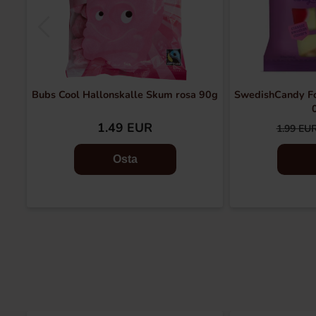
Bubs Cool Hallonskalle Skum rosa 90g
SwedishCandy F
1.49 EUR
1.99 EU
Osta