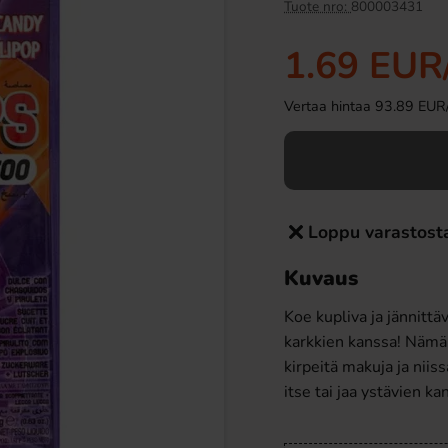
-50%
Tuote nro:
800003431
1.69 EUR
Vertaa hintaa 93.89 EUR/ki
Loppu varastost
ttcracker Chips Kaviar
Haribo Rakkaussydämet 1,2kg
kemacka 150g
Kuvaus
29 EUR
9.90 EUR
19.91 EUR
Koe kupliva ja jännitt
Osta
karkkien kanssa! Nämä 
kirpeitä makuja ja niis
itse tai jaa ystävien k