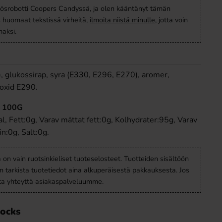
ösrobotti Coopers Candyssä, ja olen kääntänyt tämän
s huomaat tekstissä virheitä,
ilmoita niistä minulle
, jotta voin
aksi.
), glukossirap, syra (E330, E296, E270), aromer,
oxid E290.
 100G
, Fett:0g, Varav mättat fett:0g, Kolhydrater:95g, Varav
n:0g, Salt:0g.
a on vain ruotsinkieliset tuoteselosteet. Tuotteiden sisältöön
en tarkista tuotetiedot aina alkuperäisestä pakkauksesta. Jos
ota yhteyttä asiakaspalveluumme.
Rocks