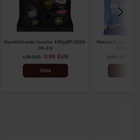
SwedishCandy Licorice 100g(BF:2026-
Malaco Gott & Bland
05-23)
2026-08-1
0.99 EUR
0.4
1.99 EUR
0.99 EUR
Osta
Osta