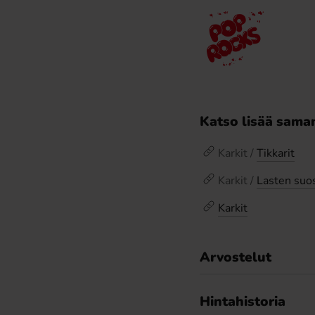
Katso lisää saman
Karkit /
Tikkarit
Karkit /
Lasten suos
Karkit
Arvostelut
Hintahistoria