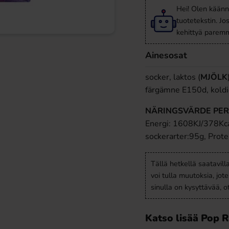
Hei! Olen käänn
tuotetekstin. Jo
kehittyä paremm
Ainesosat
socker, laktos (
MJÖLK
färgämne E150d, koldi
NÄRINGSVÄRDE PER
Energi: 1608KJ/378Kcal
sockerarter:95g, Protei
Tällä hetkellä saatavill
voi tulla muutoksia, jot
sinulla on kysyttävää, 
Katso lisää Pop 