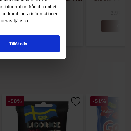
Blue Raspberry 105g
120g
n information från din enhet
3.28 EUR
3.97 EU
 tur kombinera informationen
deras tjänster.
Osta
Osta
Tillåt alla
-50%
-51%