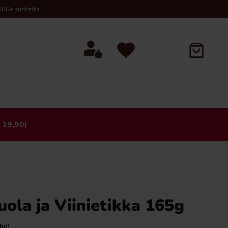
00+ tuotetta
 19,90)
×
uola ja Viinietikka 165g
lut)