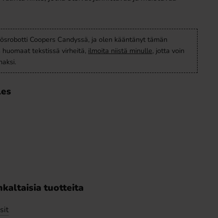
ösrobotti Coopers Candyssä, ja olen kääntänyt tämän
s huomaat tekstissä virheitä,
ilmoita niistä minulle
, jotta voin
aksi.
les
kaltaisia tuotteita
sit