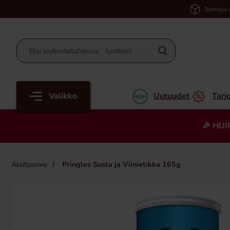
Toimitus 
Valikko
Uutuudet
Tarj
🎉 HUI
Aloitussivu
Pringles Suola ja Viinietikka 165g