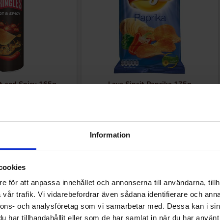
t and Spicy 165g
Lays Sipsit Paprika 175g
69 EUR
3.09 EUR
Osta
Osta
Information
cookies
e för att anpassa innehållet och annonserna till användarna, tillh
vår trafik. Vi vidarebefordrar även sådana identifierare och anna
nnons- och analysföretag som vi samarbetar med. Dessa kan i sin
Muutkin ostivat
har tillhandahållit eller som de har samlat in när du har använt 