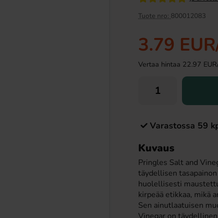
Tuote nro:
800012083
3.79 EUR
Vertaa hintaa 22.97 EUR/ki
p 45g (1st)(BF:2026-
Juicy Drop Gummies 57g (1st)
Varastossa 59 k
05-01)
1 EUR
2.29 EUR
EUR
Kuvaus
Pringles Salt and Vineg
Osta
täydellisen tasapainon
huolellisesti maustett
kirpeää etikkaa, mikä 
Sen ainutlaatuisen mu
Vinegar on täydellinen v