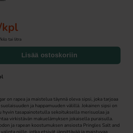
-30%
/kpl
lo tai litra
Lisää ostoskoriin
Sundlings Popcornkrydda Cheddar 26g
Toblerone White Ch
pl
340g
1.69 EUR
6.9
9.90 EUR
ar on rapea ja maistelua täynnä oleva sipsi, joka tarjoaa
Osta
Osta
 suolaisuuden ja happamuuden välillä. Jokainen sipsi on
u hyvin tasapainotetulla sekoituksella merisuolaa ja
antaa virkistävän makuelämyksen jokaisella puraisulla.
odon ja rapean koostumuksen ansiosta Pringles Salt and
alinta niille, jotka etsivät jännittävää ja maistuvaa