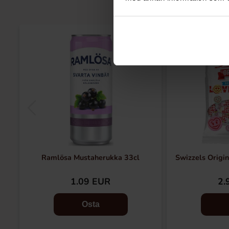
Ramlösa Mustaherukka 33cl
Swizzels Origi
1.09 EUR
2.
Osta