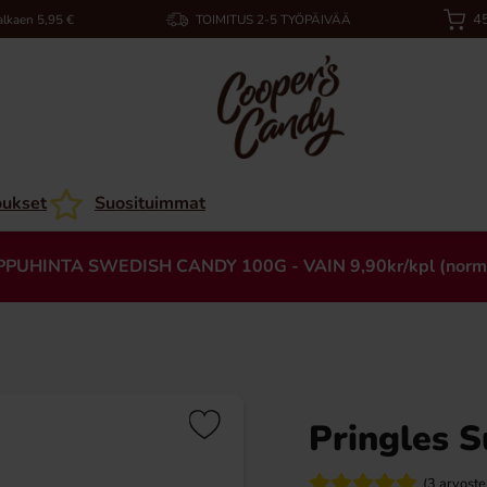
45
alkaen 5,95 €
TOIMITUS 2-5 TYÖPÄIVÄÄ
oukset
Suosituimmat
PPUHINTA SWEDISH CANDY 100G - VAIN 9,90kr/kpl (norm
Pringles S
(3 arvoste