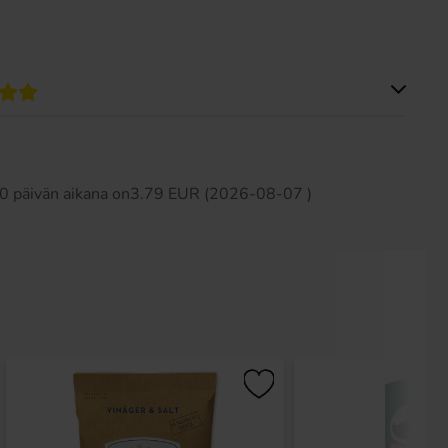
Tällä tuotteella ei ole arvosteluja
 30 päivän aikana on3.79 EUR (2026-08-07 )