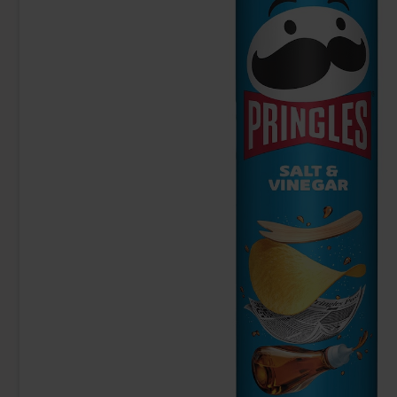
-60%
Stimorol Original 30g
Felko Swigle Po
1.99 EUR
2.49 
Osta
Osta