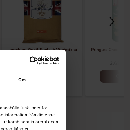
Lantchips Sipsit Suola & Viinietikka
Pringles Cheese & 
200g
2.99 EUR
3.69 EU
Osta
Osta
Om
andahålla funktioner för
n information från din enhet
 tur kombinera informationen
deras tjänster.