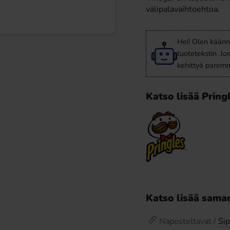
välipalavaihtoehtoa.
Hei! Olen käänn
tuotetekstin. Jo
kehittyä paremm
Katso lisää Pring
Katso lisää saman
Naposteltavat /
Sip