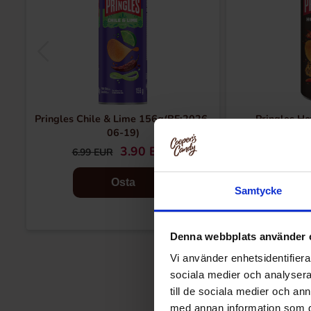
Pringles Chile & Lime 156g(BF:2026-
Pringles Ho
06-19)
3.90 EUR
3.
6.99 EUR
Osta
Samtycke
Denna webbplats använder 
Vi använder enhetsidentifierar
sociala medier och analysera 
till de sociala medier och a
med annan information som du 