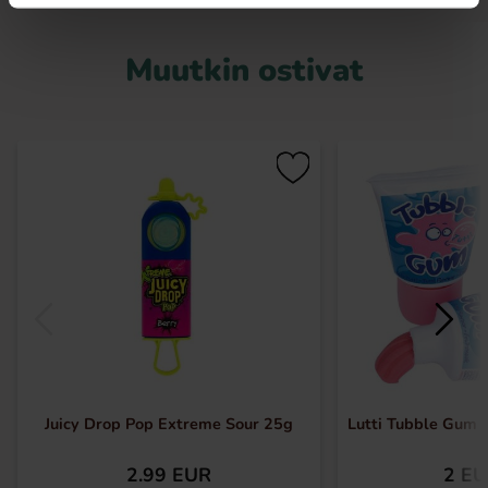
Muutkin ostivat
Juicy Drop Pop Extreme Sour 25g
Lutti Tubble Gum T
2.99 EUR
2 E