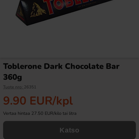
Cadbury Crunchie Bar 40g
Fazer Viol Tablettipussi 38g
2.29 EUR
1.09 EUR
Toblerone Dark Chocolate Bar
Osta
Osta
360g
Tuote nro:
26351
9.90 EUR
/kpl
Vertaa hintaa 27.50 EUR/kilo tai litra
Katso