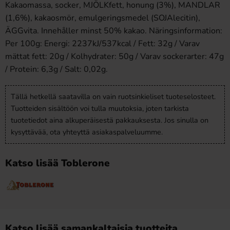
Kakaomassa, socker, MJÖLKfett, honung (3%), MANDLAR
(1,6%), kakaosmör, emulgeringsmedel (SOJAlecitin),
ÄGGvita. Innehåller minst 50% kakao. Näringsinformation:
Per 100g: Energi: 2237kJ/537kcal / Fett: 32g / Varav
mättat fett: 20g / Kolhydrater: 50g / Varav sockerarter: 47g
/ Protein: 6,3g / Salt: 0,02g.
Tällä hetkellä saatavilla on vain ruotsinkieliset tuoteselosteet.
Tuotteiden sisältöön voi tulla muutoksia, joten tarkista
tuotetiedot aina alkuperäisestä pakkauksesta. Jos sinulla on
kysyttävää, ota yhteyttä asiakaspalveluumme.
Katso lisää Toblerone
Katso lisää samankaltaisia tuotteita