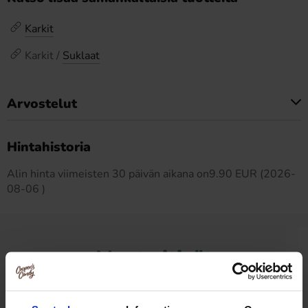
Karkit
Karkit /
Suklaat
Arvostelut
Tällä tuotteella ei ole arvosteluja
Hintahistoria
Alin hinta viimeisten 30 päivän aikana on9.90 EUR (2026-
08-06 )
Muut pitivät