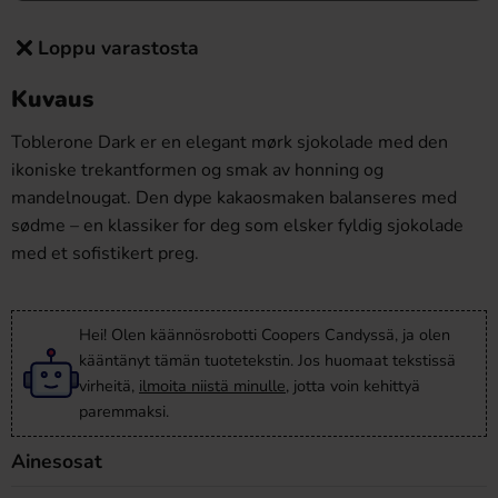
Loppu varastosta
Kuvaus
Toblerone Dark er en elegant mørk sjokolade med den
ikoniske trekantformen og smak av honning og
mandelnougat. Den dype kakaosmaken balanseres med
sødme – en klassiker for deg som elsker fyldig sjokolade
med et sofistikert preg.
Hei! Olen käännösrobotti Coopers Candyssä, ja olen
kääntänyt tämän tuotetekstin. Jos huomaat tekstissä
virheitä,
ilmoita niistä minulle
, jotta voin kehittyä
paremmaksi.
Ainesosat