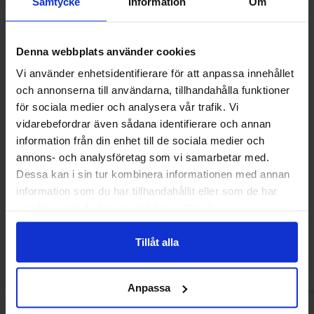
Samtycke
Information
Om
-30%
Denna webbplats använder cookies
Vi använder enhetsidentifierare för att anpassa innehållet
och annonserna till användarna, tillhandahålla funktioner
för sociala medier och analysera vår trafik. Vi
vidarebefordrar även sådana identifierare och annan
information från din enhet till de sociala medier och
annons- och analysföretag som vi samarbetar med.
Dessa kan i sin tur kombinera informationen med annan
Toblerone White Chocolate Bar 340g
M&Ms Chokl
information som du har tillhandahållit eller som de har
6.90 EUR
7.90 
samlat in när du har använt deras tjänster.
9.90 EUR
Osta
Ost
Tillåt alla
Anpassa