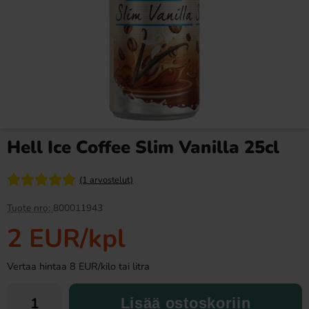
Fazer Viol Tablettipussi 38g
Fanta Crimson Cherry 50cl
1.09 EUR
2.79 EUR
Hell Ice Coffee Slim Vanilla 25cl
Osta
Osta
(1 arvostelut)
Tuote nro:
800011943
2 EUR
/kpl
Vertaa hintaa 8 EUR/kilo tai litra
Lisää ostoskoriin