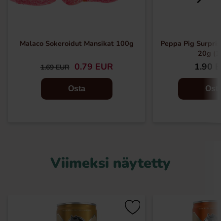
Malaco Sokeroidut Mansikat 100g
Peppa Pig Surpri
20g (1
0.79 EUR
1.90 
1.69 EUR
Osta
Ost
Viimeksi näytetty