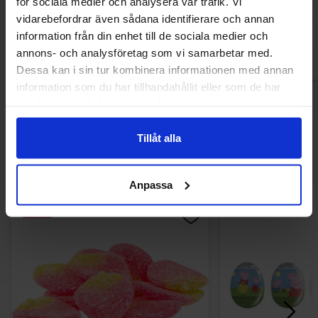
för sociala medier och analysera vår trafik. Vi
vidarebefordrar även sådana identifierare och annan
Osta
Ost
information från din enhet till de sociala medier och
annons- och analysföretag som vi samarbetar med.
Dessa kan i sin tur kombinera informationen med annan
information som du har tillhandahållit eller som de har
samlat in när du har använt deras tjänster.
Tillåt alla
Muutkin ostivat
Anpassa
-53%