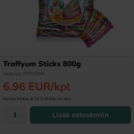
Fanta Crimson Cherry 50cl
Fazer Viol Tablettipussi 38g
2.79 EUR
1.09 EUR
Troffyum Sticks 800g
Osta
Osta
Tuote nro:
800015048
6.96 EUR
/kpl
Vertaa hintaa 8.70 EUR/kilo tai litra
Lisää ostoskoriin