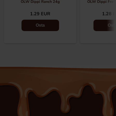
OLW Dippi Ranch 24g
OLW Dippi Fresh
1.29 EUR
1.28 
Osta
Ost