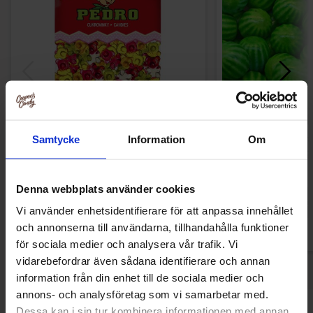
Pedro Mega Bears 1kg
Fini Fizzy Vatten
Samtycke
Information
Om
1kg
11.85 EUR
12.90 
Denna webbplats använder cookies
Osta
Ost
Vi använder enhetsidentifierare för att anpassa innehållet
och annonserna till användarna, tillhandahålla funktioner
för sociala medier och analysera vår trafik. Vi
vidarebefordrar även sådana identifierare och annan
information från din enhet till de sociala medier och
annons- och analysföretag som vi samarbetar med.
Dessa kan i sin tur kombinera informationen med annan