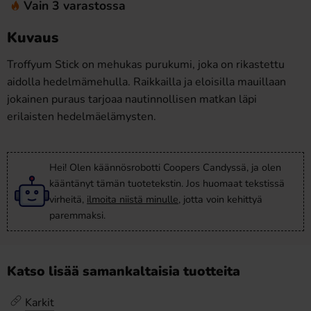
Vain 3 varastossa
Kuvaus
Troffyum Stick on mehukas purukumi, joka on rikastettu
aidolla hedelmämehulla. Raikkailla ja eloisilla mauillaan
jokainen puraus tarjoaa nautinnollisen matkan läpi
erilaisten hedelmäelämysten.
Hei! Olen käännösrobotti Coopers Candyssä, ja olen
kääntänyt tämän tuotetekstin. Jos huomaat tekstissä
virheitä,
ilmoita niistä minulle
, jotta voin kehittyä
paremmaksi.
Katso lisää samankaltaisia tuotteita
Karkit