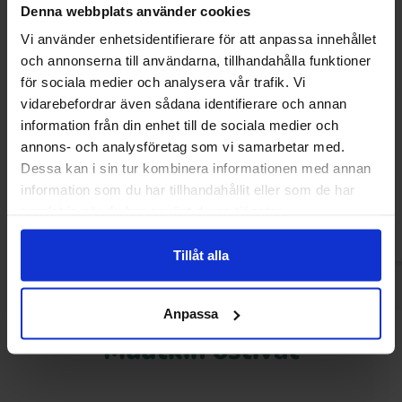
Denna webbplats använder cookies
Vi använder enhetsidentifierare för att anpassa innehållet
och annonserna till användarna, tillhandahålla funktioner
för sociala medier och analysera vår trafik. Vi
vidarebefordrar även sådana identifierare och annan
Marvel Hulk Gamma Sour Lime Soda
Brainrot Soda Trip
information från din enhet till de sociala medier och
330ml
annons- och analysföretag som vi samarbetar med.
4.66 EUR
1.
2.68 EUR
Dessa kan i sin tur kombinera informationen med annan
information som du har tillhandahållit eller som de har
Osta
Ost
samlat in när du har använt deras tjänster.
Tillåt alla
Anpassa
Muutkin ostivat