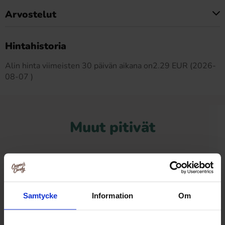
Arvostelut
Tällä tuotteella ei ole arvosteluja
Hintahistoria
Alin hinta viimeisten 30 päivän aikana on2.29 EUR (2026-
08-07 )
Muut pitivät
-37%
Samtycke
Information
Om