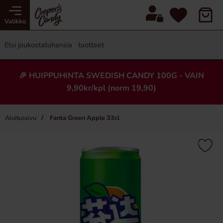
Valikko
🎉 HUIPPUHINTA SWEDISH CANDY 100G - VAIN
9,90kr/kpl (norm 19,90)
Aloitussivu
Fanta Green Apple 33cl
×