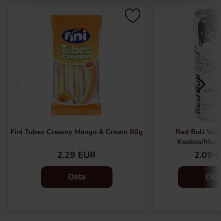
Fini Tubes Creamy Mango & Cream 80g
Red Bull Valk
Kookos/Musti
2.29 EUR
2.09 
Osta
Ost