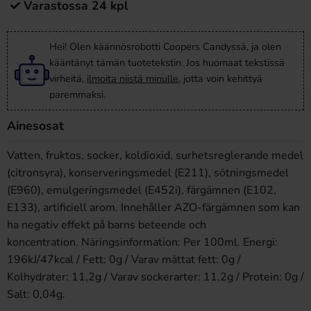
Varastossa 24 kpl
Hei! Olen käännösrobotti Coopers Candyssä, ja olen
kääntänyt tämän tuotetekstin. Jos huomaat tekstissä
virheitä,
ilmoita niistä minulle
, jotta voin kehittyä
paremmaksi.
Ainesosat
Vatten, fruktos, socker, koldioxid, surhetsreglerande medel
(citronsyra), konserveringsmedel (E211), sötningsmedel
(E960), emulgeringsmedel (E452i), färgämnen (E102,
E133), artificiell arom. Innehåller AZO-färgämnen som kan
ha negativ effekt på barns beteende och
koncentration. Näringsinformation: Per 100ml. Energi:
196kJ/47kcal / Fett: 0g / Varav mättat fett: 0g /
Kolhydrater: 11,2g / Varav sockerarter: 11,2g / Protein: 0g /
Salt: 0,04g.