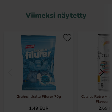
Viimeksi näytetty
Grahns Iskalla Filurer 70g
Celsius Retro Vib
Flavour 
1.49 EUR
2.69 