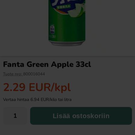
Fazer Viol Tablettipussi 38g
Fanta Crimson Cherry 50cl
1.09 EUR
2.79 EUR
Fanta Green Apple 33cl
Osta
Osta
Tuote nro:
800016044
2.29 EUR
/kpl
Vertaa hintaa 6.94 EUR/kilo tai litra
Lisää ostoskoriin