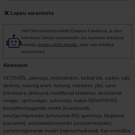
Loppu varastosta
Hei! Olen käännösrobotti Coopers Candyssä, ja olen
kääntänyt tämän tuotetekstin. Jos huomaat tekstissä
virheitä,
ilmoita niistä minulle
, jotta voin kehittyä
paremmaksi.
Ainesosat
VETEMJÖL, palmolja, maltodextrin, torkad lök, socker, salt,
dextros, naturlig arom, honung, stärkelse, jäst, syror
(citronsyra, ättiksyra), modifierad stärkelse, destillerad
vinäger, spritvinäger, solrosolja, malen SENAPSFRÖ,
klumpförebyggande medel (kiseldioxid),
emulgeringsmedel (polysorbat 80), gurkmeja, färgämne
(curcumin), antioxidationsmedel (rosmarinextrakt),
surhetsreglerande medel (natriumhydroxid). Kan innehålla: