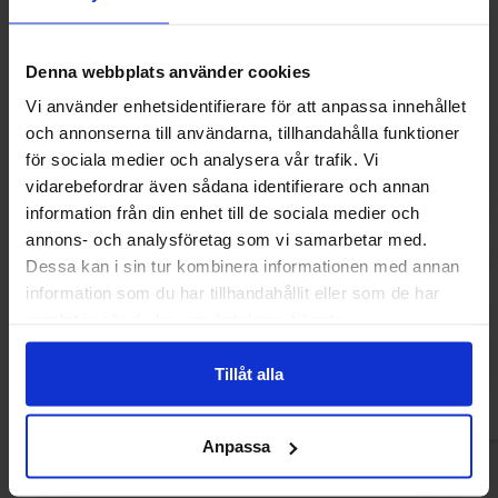
Denna webbplats använder cookies
Vi använder enhetsidentifierare för att anpassa innehållet
och annonserna till användarna, tillhandahålla funktioner
för sociala medier och analysera vår trafik. Vi
vidarebefordrar även sådana identifierare och annan
information från din enhet till de sociala medier och
annons- och analysföretag som vi samarbetar med.
Yummers Chocolate Cookies Italian
Rap Snacks Multi
Dessa kan i sin tur kombinera informationen med annan
Brainrot 140g(BF:2026-07-30)
information som du har tillhandahållit eller som de har
4.90 EUR
20
7.96 EUR
22.93 EUR
samlat in när du har använt deras tjänster.
Osta
Ost
Tillåt alla
Anpassa