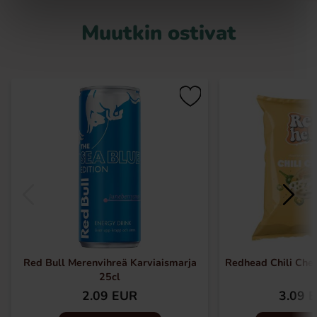
Muutkin ostivat
Red Bull Merenvihreä Karviaismarja
Redhead Chili Chee
25cl
2.09 EUR
3.09 