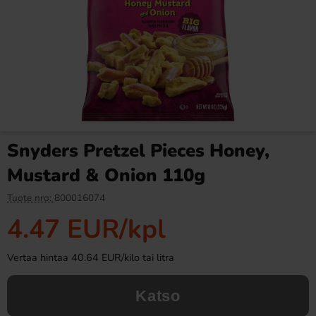
Fazer Viol Tablettipussi 38g
Fanta Crimson Cherry 50cl
1.09 EUR
2.79 EUR
Snyders Pretzel Pieces Honey,
Osta
Osta
Mustard & Onion 110g
Tuote nro:
800016074
4.47 EUR
/kpl
Vertaa hintaa 40.64 EUR/kilo tai litra
Katso