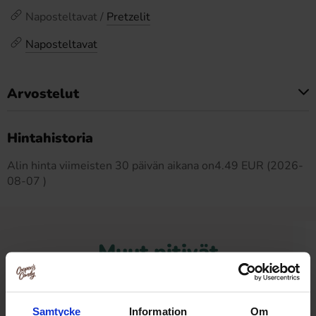
Naposteltavat /
Pretzelit
Naposteltavat
Arvostelut
Tällä tuotteella ei ole arvosteluja
Hintahistoria
Alin hinta viimeisten 30 päivän aikana on4.49 EUR (2026-
08-07 )
Muut pitivät
-38%
-9%
Samtycke
Information
Om