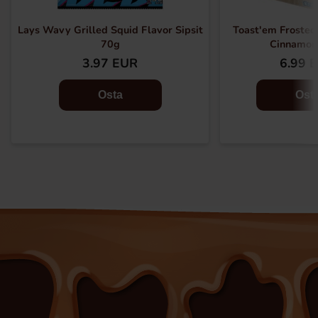
Lays Wavy Grilled Squid Flavor Sipsit
Toast'em Frosted
70g
Cinnamon
3.97 EUR
6.99 
Osta
Ost