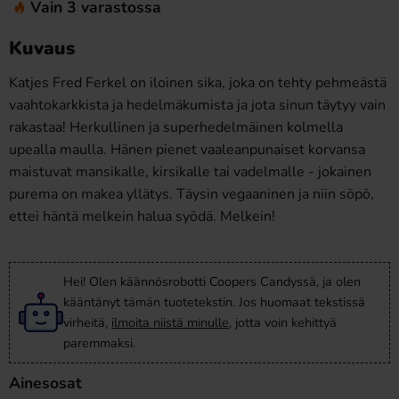
Vain 3 varastossa
Kuvaus
Katjes Fred Ferkel on iloinen sika, joka on tehty pehmeästä
vaahtokarkkista ja hedelmäkumista ja jota sinun täytyy vain
rakastaa! Herkullinen ja superhedelmäinen kolmella
upealla maulla. Hänen pienet vaaleanpunaiset korvansa
maistuvat mansikalle, kirsikalle tai vadelmalle - jokainen
purema on makea yllätys. Täysin vegaaninen ja niin söpö,
ettei häntä melkein halua syödä. Melkein!
Hei! Olen käännösrobotti Coopers Candyssä, ja olen
kääntänyt tämän tuotetekstin. Jos huomaat tekstissä
virheitä,
ilmoita niistä minulle
, jotta voin kehittyä
paremmaksi.
Ainesosat