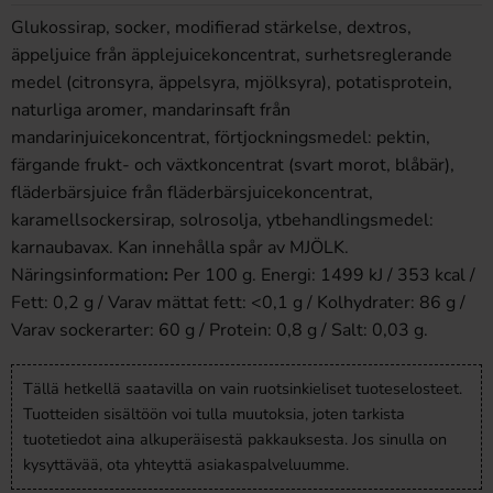
Glukossirap, socker, modifierad stärkelse, dextros,
äppeljuice från äpplejuicekoncentrat, surhetsreglerande
medel (citronsyra, äppelsyra, mjölksyra), potatisprotein,
naturliga aromer, mandarinsaft från
mandarinjuicekoncentrat, förtjockningsmedel: pektin,
färgande frukt- och växtkoncentrat (svart morot, blåbär),
fläderbärsjuice från fläderbärsjuicekoncentrat,
karamellsockersirap, solrosolja, ytbehandlingsmedel:
karnaubavax. Kan innehålla spår av MJÖLK.
Näringsinformation
:
Per 100 g. Energi: 1499 kJ / 353 kcal /
Fett: 0,2 g / Varav mättat fett: <0,1 g / Kolhydrater: 86 g /
Varav sockerarter: 60 g / Protein: 0,8 g / Salt: 0,03 g.
Tällä hetkellä saatavilla on vain ruotsinkieliset tuoteselosteet.
Tuotteiden sisältöön voi tulla muutoksia, joten tarkista
tuotetiedot aina alkuperäisestä pakkauksesta. Jos sinulla on
kysyttävää, ota yhteyttä asiakaspalveluumme.