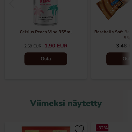
Celsius Peach Vibe 355ml
Barebells Soft Ba
55g
1.90 EUR
3.48 
2.69 EUR
Osta
Ost
Viimeksi näytetty
-32%