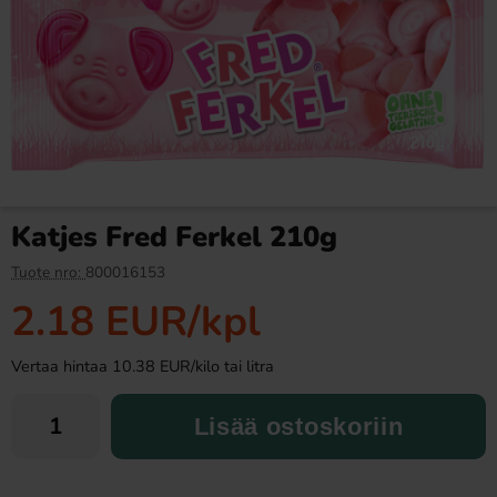
Hell Ice Coffee Cappuccino
Arla Mjukglassmix Laktosfri
25cl
2L
2 EUR
13.90 EUR
Katjes Fred Ferkel 210g
Osta
Osta
Tuote nro:
800016153
2.18 EUR
/kpl
Vertaa hintaa 10.38 EUR/kilo tai litra
Lisää ostoskoriin