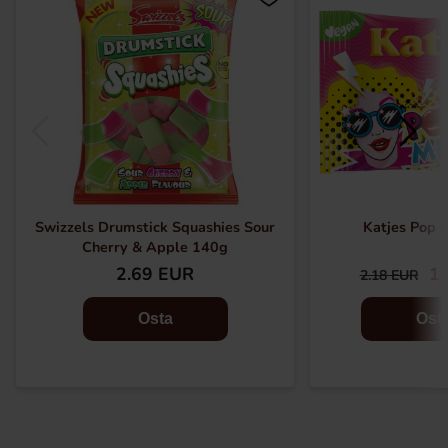
Swizzels Drumstick Squashies Sour
Katjes Pop 
Cherry & Apple 140g
2.69 EUR
1.
2.18 EUR
Osta
Ost