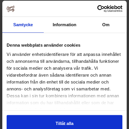
Muut pitivät
Samtycke
Information
Om
Denna webbplats använder cookies
Vi använder enhetsidentifierare för att anpassa innehållet
och annonserna till användarna, tillhandahålla funktioner
för sociala medier och analysera vår trafik. Vi
vidarebefordrar även sådana identifierare och annan
information från din enhet till de sociala medier och
annons- och analysföretag som vi samarbetar med.
Dessa kan i sin tur kombinera informationen med annan
information som du har tillhandahållit eller som de har
samlat in när du har använt deras tjänster.
Katjes Astro Queen of Stars Sur 210g
Katjes Wunderla
Tillåt alla
210