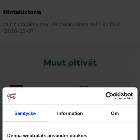
Tällä tuotteella ei ole arvosteluja
Hintahistoria
Alin hinta viimeisten 30 päivän aikana on11.91 EUR
(2026-08-07 )
Muut pitivät
-34%
Samtycke
Information
Om
Denna webbplats använder cookies