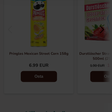
Pringles Mexican Street Corn 158g
Durstlöscher Stra
500ml (25
6.99 EUR
1.
1.90 EUR
Osta
Ost