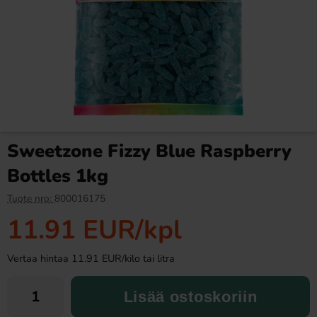
Syötävät Saippuakuplat
Warheads Thumbdipper 40g
Marshmallow 74ml
(1st)(BF:2026-04-20)
6.90 EUR
0.99 EUR
2.69 EUR
Sweetzone Fizzy Blue Raspberry
Osta
Osta
Bottles 1kg
Tuote nro:
800016175
11.91 EUR
/kpl
Vertaa hintaa 11.91 EUR/kilo tai litra
Lisää ostoskoriin