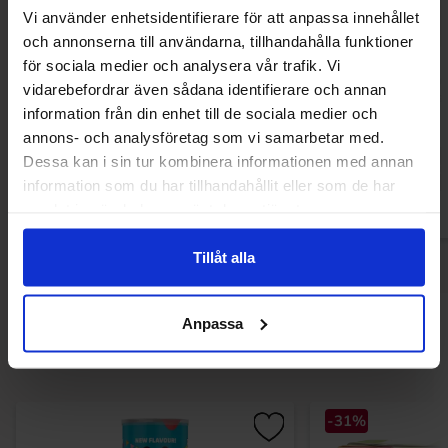
Vi använder enhetsidentifierare för att anpassa innehållet
och annonserna till användarna, tillhandahålla funktioner
för sociala medier och analysera vår trafik. Vi
Sweetzone Blue Raspberry Slices 1kg
Sweetzone Fizz
vidarebefordrar även sådana identifierare och annan
Bottles
information från din enhet till de sociala medier och
7.90 EUR
11.91 
11.91 EUR
annons- och analysföretag som vi samarbetar med.
Dessa kan i sin tur kombinera informationen med annan
Osta
Ost
information som du har tillhandahållit eller som de har
samlat in när du har använt deras tjänster.
Tillåt alla
Anpassa
Muutkin ostivat
-31%