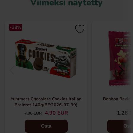
Viimeksi näytetty
-38%
Yummers Chocolate Cookies Italian
Bonbon Bavian
Brainrot 140g(BF:2026-07-30)
4.90 EUR
1.28 
7.96 EUR
Osta
Ost