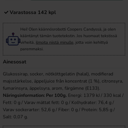
Varastossa 142 kpl
Hei! Olen käännösrobotti Coopers Candyssä, ja olen
kääntänyt tämän tuotetekstin. Jos huomaat tekstissä
virheitä,
ilmoita niistä minulle
, jotta voin kehittyä
paremmaksi.
Ainesosat
Glukossirap, socker, nötköttgelatin (halal), modifierad
majsstärkelse, äppeljuice från koncentrat (1 %), citronsyra,
fumarinsyra, äppelsyra, arom, färgämne (E133).
Näringsinformation: Per 100g.
Energi: 1379 kJ / 330 kcal /
Fett: 0 g / Varav mättat fett: 0 g / Kolhydrater: 76,4 g /
Varav sockerarter: 52,6 g / Fiber: 0 g / Protein: 5,85 g /
Salt: 0,07 g.