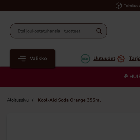
Toimitus 
Valikko
Uutuudet
Tarj
🎉 HUI
Aloitussivu
Kool-Aid Soda Orange 355ml