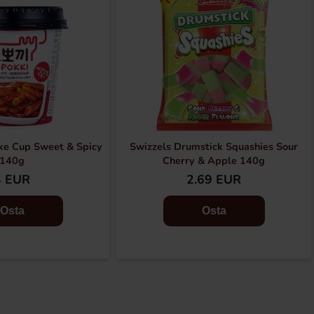
ke Cup Sweet & Spicy
Swizzels Drumstick Squashies Sour
140g
Cherry & Apple 140g
4 EUR
2.69 EUR
Osta
Osta