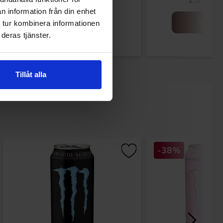
2.99 EUR
2.99 EU
n information från din enhet
Osta
Osta
 tur kombinera informationen
deras tjänster.
Tillåt alla
-38%