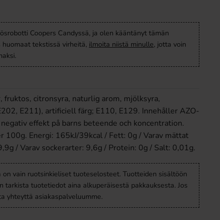
ösrobotti Coopers Candyssä, ja olen kääntänyt tämän
s huomaat tekstissä virheitä,
ilmoita niistä minulle
, jotta voin
aksi.
, fruktos, citronsyra, naturlig arom, mjölksyra,
02, E211), artificiell färg; E110, E129. Innehåller AZO-
negativ effekt på barns beteende och koncentration.
r 100g. Energi: 165kJ/39kcal / Fett: 0g / Varav mättat
9,9g / Varav sockerarter: 9,6g / Protein: 0g / Salt: 0,01g.
a on vain ruotsinkieliset tuoteselosteet. Tuotteiden sisältöön
en tarkista tuotetiedot aina alkuperäisestä pakkauksesta. Jos
ota yhteyttä asiakaspalveluumme.