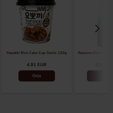
Yopokki Rice Cake Cup Garlic 120g
Ramune Blueberry 
4.91 EUR
2.99 EU
Osta
Osta