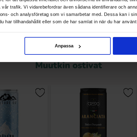
09 EUR
2.29 EUR
vår trafik. Vi vidarebefordrar även sådana identifierare och anna
Osta
Osta
nnons- och analysföretag som vi samarbetar med. Dessa kan i sin
har tillhandahållit eller som de har samlat in när du har använt 
Anpassa
Muutkin ostivat