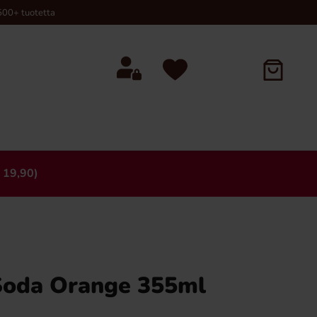
00+ tuotetta
 19,90)
×
Soda Orange 355ml