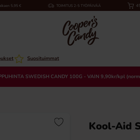
45
alkaen 5,95 €
TOIMITUS 2-5 TYÖPÄIVÄÄ
oukset
Suosituimmat
PPUHINTA SWEDISH CANDY 100G - VAIN 9,90kr/kpl (norm
Kool-Aid 