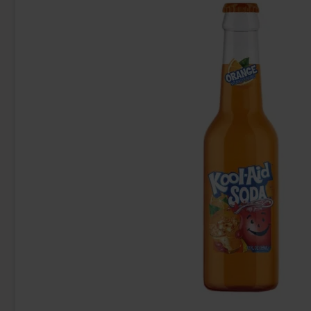
Fanta Crimson Cherry 50cl
Fazer Viol 
2.79 EUR
1.
Osta
Osta