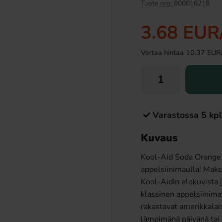
Tuote nro:
800016218
3.68 EUR
Vertaa hintaa 10.37 EUR/ki
Varastossa 5 kpl
Tablettipussi 38g
Ramlösa Kirsikka 33cl
Kuvaus
09 EUR
1.19 EUR
Kool-Aid Soda Orange o
Osta
appelsiinimaulla! Make
Kool-Aidin elokuvista j
klassinen appelsiinimak
rakastavat amerikkalai
lämpimänä päivänä tai 