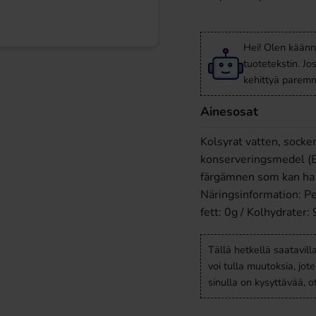
Hei! Olen käänn
tuotetekstin. Jo
kehittyä paremm
Ainesosat
Kolsyrat vatten, socker
konserveringsmedel (E2
färgämnen som kan ha 
Näringsinformation: Pe
fett: 0g / Kolhydrater: 
Tällä hetkellä saatavill
voi tulla muutoksia, jot
sinulla on kysyttävää, 