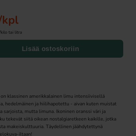
Uusi!
-50%
/kpl
lo tai litra
Lisää ostoskoriin
Ronny & Ragge Buttcracker Chips Korv
Haribo Rakkaussyd
med bröd 150g
3.29 EUR
9.9
19.91 EUR
n klassinen amerikkalainen limu intensiivisellä
Osta
Osta
a, hedelmäinen ja hiilihapotettu - aivan kuten muistat
a sarjoista, mutta limuna. Ikoninen oranssi väri ja
u tekevät siitä oikean nostalgiaretkeen kaikille, jotka
sta makeiskulttuuria. Täydellinen jäähdytettynä
elokuva-iltaan!