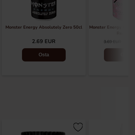
Monster Energy Absolutely Zero 50cl
Monster Energy Ultra
Red 50cl
2.69 EUR
2.2
3.69 EUR
Osta
Osta