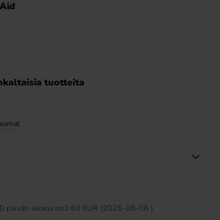
-Aid
kaltaisia tuotteita
juomat
Tällä tuotteella ei ole arvosteluja
 30 päivän aikana on3.69 EUR (2026-08-06 )