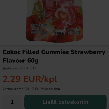
Ronny & Ragge Buttcracker
Ramlösa Kirsikka 33cl
Chips Korv med bröd 150g
3.29 EUR
1.19 EUR
Cokoc Filled Gummies Strawberry
Osta
Osta
Flavour 60g
Tuote nro:
800016617
2.29 EUR
/kpl
Vertaa hintaa 38.17 EUR/kilo tai litra
Lisää ostoskoriin