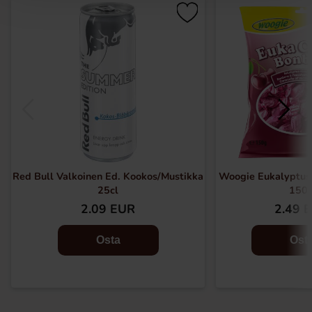
Red Bull Valkoinen Ed. Kookos/Mustikka
Woogie Eukalyptus-
25cl
150
2.09 EUR
2.49 
Osta
Ost