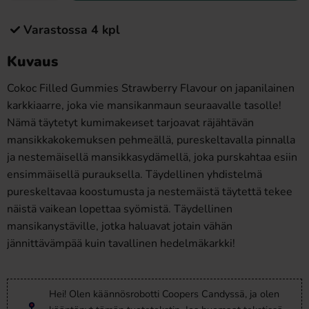
Varastossa 4 kpl
Kuvaus
Cokoc Filled Gummies Strawberry Flavour on japanilainen
karkkiaarre, joka vie mansikanmaun seuraavalle tasolle!
Nämä täytetyt kumimakeиset tarjoavat räjähtävän
mansikkakokemuksen pehmeällä, pureskeltavalla pinnalla
ja nestemäisellä mansikkasydämellä, joka purskahtaa esiin
ensimmäisellä purauksella. Täydellinen yhdistelmä
pureskeltavaa koostumusta ja nestemäistä täytettä tekee
näistä vaikean lopettaa syömistä. Täydellinen
mansikanystäville, jotka haluavat jotain vähän
jännittävämpää kuin tavallinen hedelmäkarkki!
Hei! Olen käännösrobotti Coopers Candyssä, ja olen