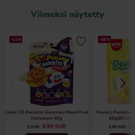
Viimeksi näytetty
-51%
-68%
Cokoc 5D Peelable Gummies Mixed Fruit
Peelerz Peelable
Halloween 60g
80g(BF:202
0.99 EUR
0.
2 EUR
2.49 EUR