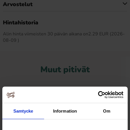
Arvostelut
Tällä tuotteella ei ole arvosteluja
Hintahistoria
Alin hinta viimeisten 30 päivän aikana on2.29 EUR (2026-
08-09 )
Muut pitivät
Samtycke
Information
Om