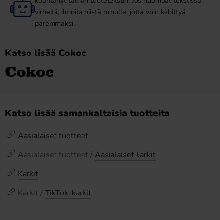
kääntänyt tämän tuotetekstin. Jos huomaat tekstissä
virheitä,
ilmoita niistä minulle
, jotta voin kehittyä
paremmaksi.
Katso lisää Cokoc
Katso lisää samankaltaisia tuotteita
Aasialaiset tuotteet
Aasialaiset tuotteet /
Aasialaiset karkit
Karkit
Karkit /
TikTok-karkit