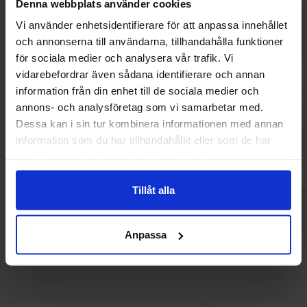
Denna webbplats använder cookies
Vi använder enhetsidentifierare för att anpassa innehållet
och annonserna till användarna, tillhandahålla funktioner
för sociala medier och analysera vår trafik. Vi
vidarebefordrar även sådana identifierare och annan
Cokoc Gummies Spicy & Sour 100g
Cokoc Double L
information från din enhet till de sociala medier och
Gummies Ma
annons- och analysföretag som vi samarbetar med.
2.69 EUR
2.29 
Dessa kan i sin tur kombinera informationen med annan
information som du har tillhandahållit eller som de har
Osta
Ost
samlat in när du har använt deras tjänster.
Tillåt alla
Anpassa
Muutkin ostivat