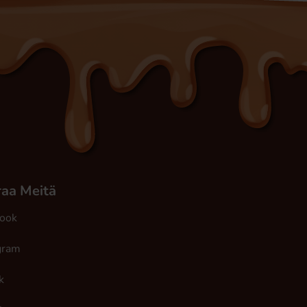
aa Meitä
ook
gram
k