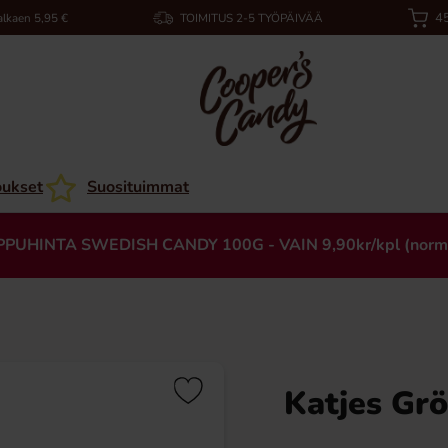
45
alkaen 5,95 €
TOIMITUS 2-5 TYÖPÄIVÄÄ
oukset
Suosituimmat
PPUHINTA SWEDISH CANDY 100G - VAIN 9,90kr/kpl (norm
Katjes Gr