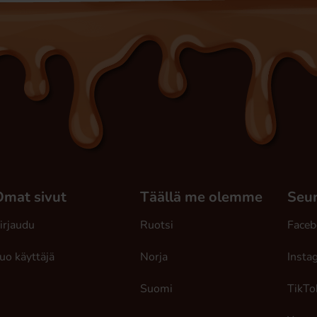
Omat sivut
Täällä me olemme
Seur
irjaudu
Ruotsi
Faceb
uo käyttäjä
Norja
Insta
Suomi
TikTo