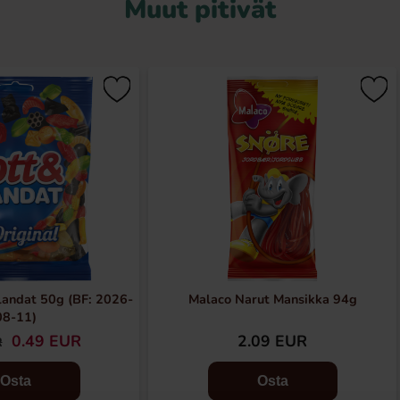
Muut pitivät
landat 50g (BF: 2026-
Malaco Narut Mansikka 94g
08-11)
0.49 EUR
2.09 EUR
R
Osta
Osta