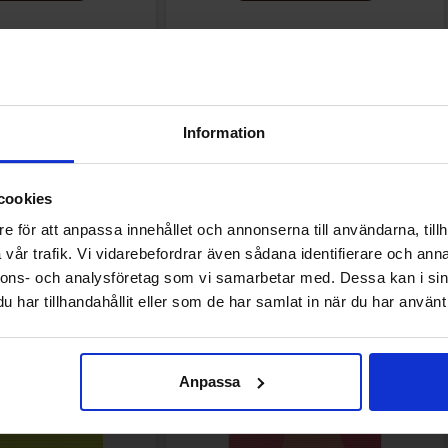
Information
Muutkin ostivat
cookies
e för att anpassa innehållet och annonserna till användarna, tillh
vår trafik. Vi vidarebefordrar även sådana identifierare och anna
nnons- och analysföretag som vi samarbetar med. Dessa kan i sin
har tillhandahållit eller som de har samlat in när du har använt 
Anpassa