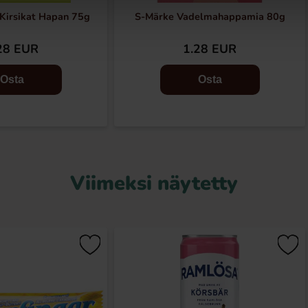
 Kirsikat Hapan 75g
S-Märke Vadelmahappamia 80g
28 EUR
1.28 EUR
Osta
Osta
Viimeksi näytetty