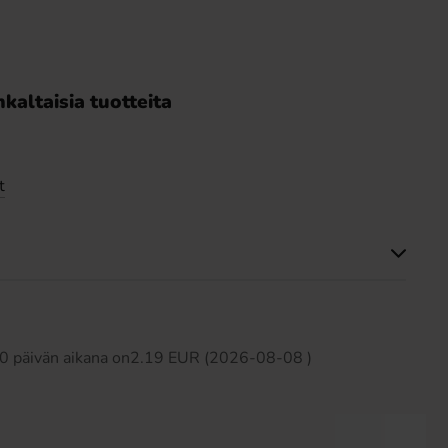
kaltaisia tuotteita
t
Tällä tuotteella ei ole arvosteluja
 30 päivän aikana on2.19 EUR (2026-08-08 )