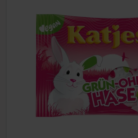
Uusi!
Toppie Wax Candy Astronaut Blåbär
Ronny & Ragge 
40g
Doft
4 EUR
3.
Osta
Osta