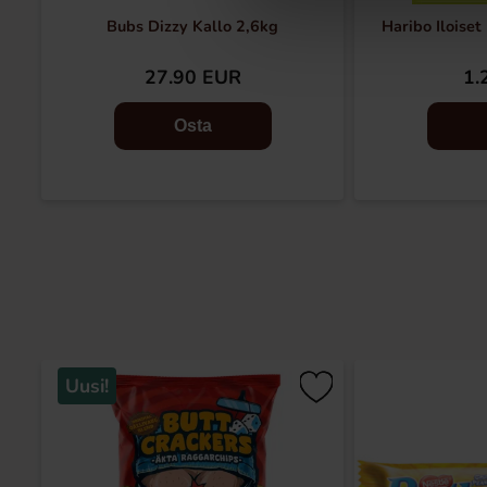
Bubs Dizzy Kallo 2,6kg
Haribo Iloiset
27.90 EUR
1.
Osta
Uusi!