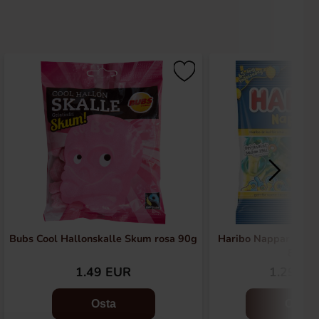
Bubs Cool Hallonskalle Skum rosa 90g
Haribo Nappar Blå H
80g
1.49 EUR
1.29 EU
Osta
Osta