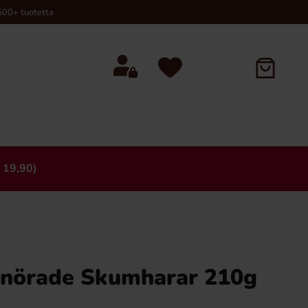
00+ tuotetta
 19,90)
×
önörade Skumharar 210g