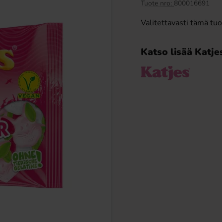
Tuote nro:
800016691
Valitettavasti tämä tu
Katso lisää Katje
Butt Crackers Chips
Mino Zero Citron & Persika 33cl
gran 150g
29 EUR
1.99 EUR
Osta