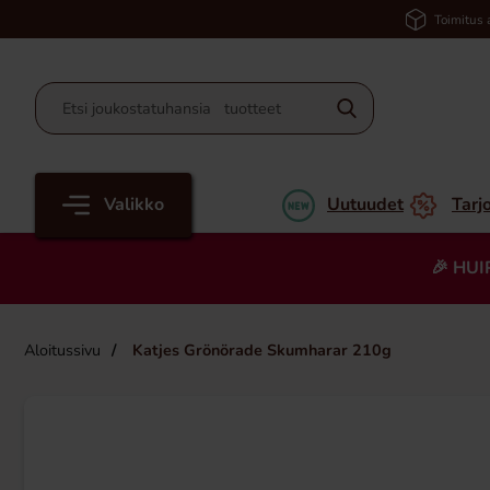
Toimitus 
Valikko
Uutuudet
Tarj
🎉 HUI
Aloitussivu
Katjes Grönörade Skumharar 210g