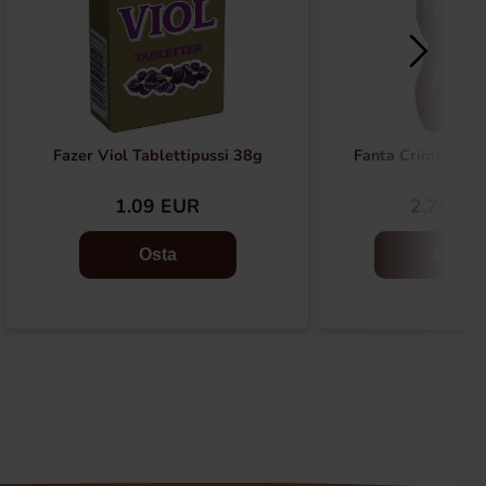
Fazer Viol Tablettipussi 38g
Fanta Crimson Ch
1.09 EUR
2.79 EU
Osta
Osta