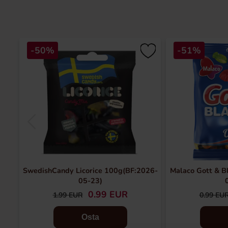
-50%
-51%
SwedishCandy Licorice 100g(BF:2026-
Malaco Gott & B
05-23)
0.99 EUR
1.99 EUR
0.99 EU
Osta