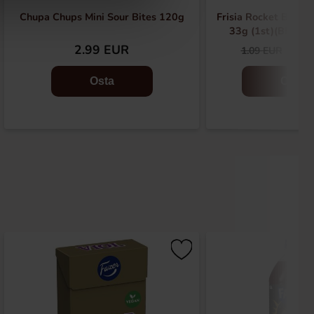
Chupa Chups Mini Sour Bites 120g
Frisia Rocket Balls 
33g (1st)(BF:202
2.99 EUR
0.4
1.09 EUR
Osta
Osta