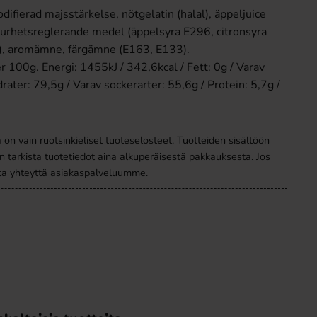
difierad majsstärkelse, nötgelatin (halal), äppeljuice
surhetsreglerande medel (äppelsyra E296, citronsyra
), aromämne, färgämne (E163, E133).
r 100g. Energi: 1455kJ / 342,6kcal / Fett: 0g / Varav
drater: 79,5g / Varav sockerarter: 55,6g / Protein: 5,7g /
a on vain ruotsinkieliset tuoteselosteet. Tuotteiden sisältöön
en tarkista tuotetiedot aina alkuperäisestä pakkauksesta. Jos
ota yhteyttä asiakaspalveluumme.