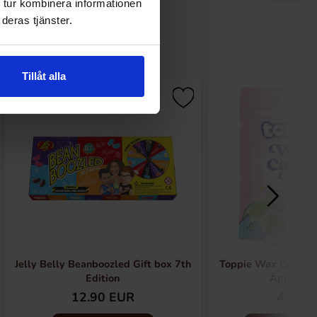
 tur kombinera informationen
deras tjänster.
Tillåt alla
Jelly Belly Beanboozled Gift box 7th
Toppie Wax Candy 
Edition
Äpple 40
12.90 EUR
4 EUR