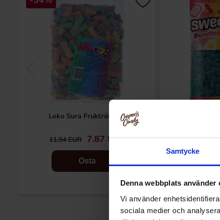
-34%
Leko Sura Fruktrör 1kg
Sweetzone Fizzy 
7.87 EUR
11
11.94 EUR
Samtycke
Osta
Denna webbplats använder 
Vi använder enhetsidentifierar
sociala medier och analysera 