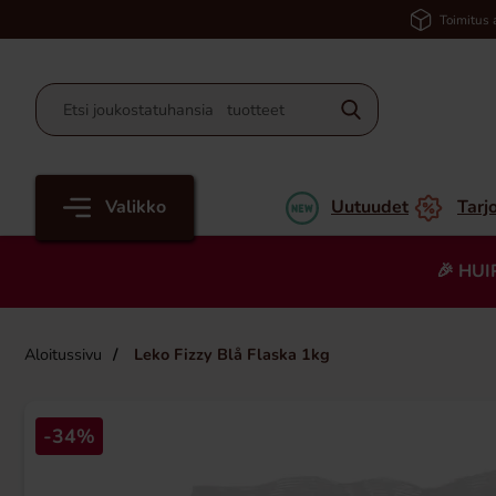
Toimitus 
Valikko
Uutuudet
Tarj
🎉 HUI
Aloitussivu
Leko Fizzy Blå Flaska 1kg
-34%