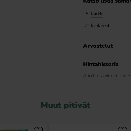
Katso lisää saman
Karkit
Irtokarkit
Arvostelut
Hintahistoria
Alin hinta viimeisten
Muut pitivät