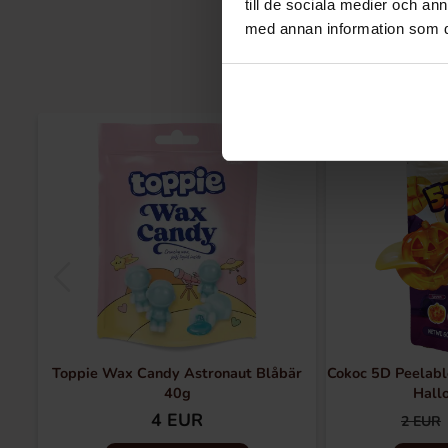
till de sociala medier och a
med annan information som du 
-51%
Toppie Wax Candy Astronaut Blåbär
Cokoc 5D Peelabl
40g
Hall
4 EUR
2 EUR