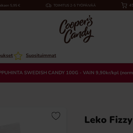
45
alkaen 5,95 €
TOIMITUS 2-5 TYÖPÄIVÄÄ
oukset
Suosituimmat
PPUHINTA SWEDISH CANDY 100G - VAIN 9,90kr/kpl (norm
Leko Fizzy