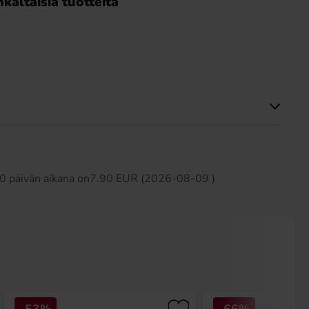
kaltaisia tuotteita
Tällä tuotteella ei ole arvosteluja
 30 päivän aikana on7.90 EUR (2026-08-09 )