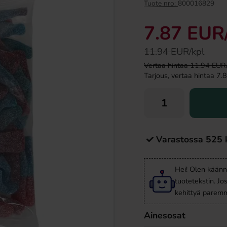
Uusi!
Tuote nro:
800016829
7.87 EUR
11.94 EUR/kpl
Vertaa hintaa 11.94 EUR/ki
Tarjous, vertaa hintaa 7.8
b Granatäpple 33cl
Ronny & Ragge Butt Crackers Chips
Doftgran 150g
Varastossa 525 
90 EUR
3.29 EUR
Hei! Olen käänn
Osta
tuotetekstin. Jo
kehittyä paremm
Ainesosat