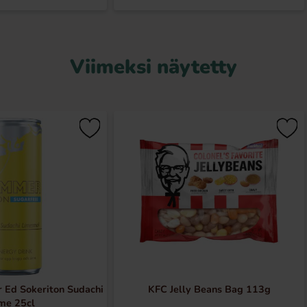
Viimeksi näytetty
 Ed Sokeriton Sudachi
KFC Jelly Beans Bag 113g
me 25cl