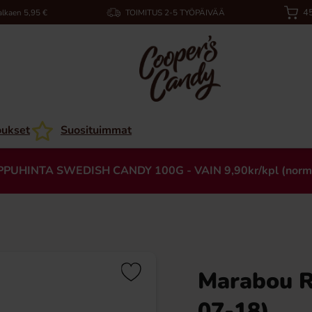
45
alkaen 5,95 €
TOIMITUS 2-5 TYÖPÄIVÄÄ
oukset
Suosituimmat
PPUHINTA SWEDISH CANDY 100G - VAIN 9,90kr/kpl (norm
Marabou R
07-18)