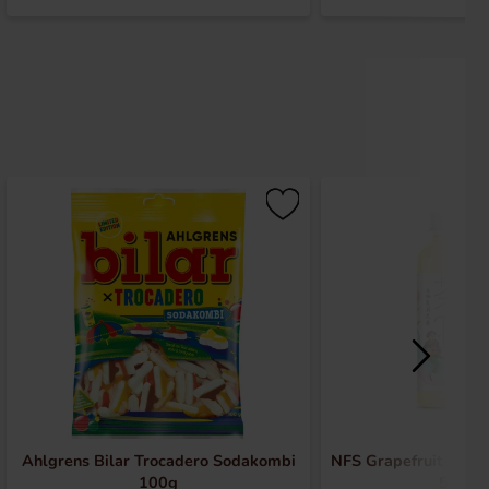
Ahlgrens Bilar Trocadero Sodakombi
NFS Grapefruit Jasmi
100g
50cl