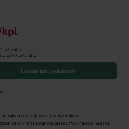
/kpl
lo tai litra
51 EUR/kilo tai litra
Lisää ostoskoriin
Fazer Viol Tablettipussi 38g
Fanta Crimson Ch
1.09 EUR
2.79 EU
pl
Osta
Osta
on rakastetut suklaakulhot kermaisen
tteen kera – nyt käytännöllisessä myymälätelineessä.