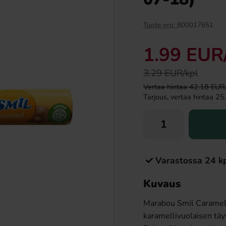
Tuote nro:
800017651
1.99 EUR
3.29 EUR/kpl
Vertaa hintaa 42.18 EUR/ki
Tarjous, vertaa hintaa 25.
er suklaa 53,8g
Ramlösa Kirsikka 33cl
99 EUR
1.19 EUR
Varastossa 24 k
Osta
Kuvaus
Marabou Smil Caramel 
karamellivuolaisen täy