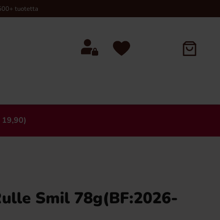
00+ tuotetta
 19,90)
×
ulle Smil 78g(BF:2026-