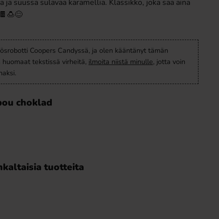
ja suussa sulavaa karamellia. Klassikko, joka saa aina
🍫🍮😊
ösrobotti Coopers Candyssä, ja olen kääntänyt tämän
s huomaat tekstissä virheitä,
ilmoita niistä minulle
, jotta voin
aksi.
bou choklad
kaltaisia tuotteita