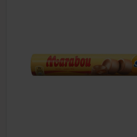
Uusi!
Ronny & Ragge Buttcracker Chips Korv
Butterfing
med bröd 150g
3.29 EUR
2.
Osta
Osta