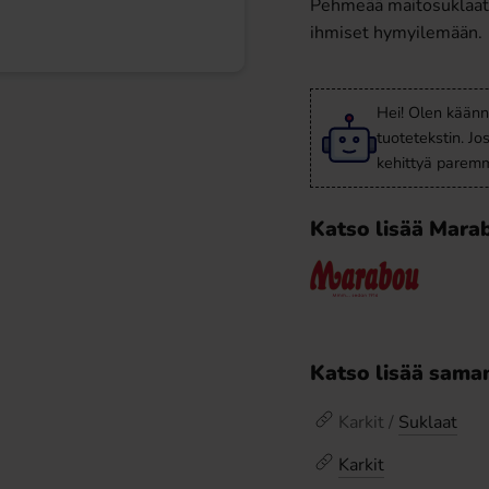
Pehmeää maitosuklaata 
ihmiset hymyilemään. 
Hei! Olen käänn
tuotetekstin. Jo
kehittyä paremm
Katso lisää Mara
Katso lisää saman
Karkit /
Suklaat
Karkit