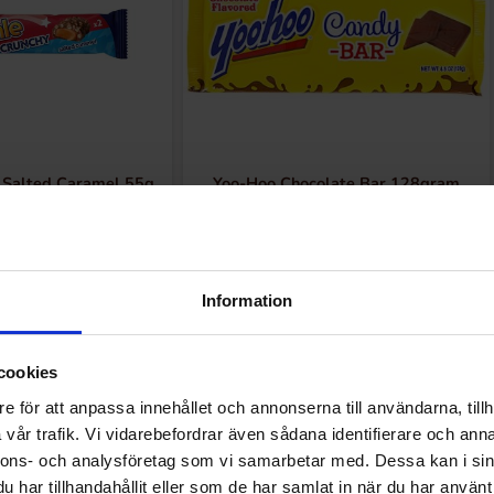
 Salted Caramel 55g
Yoo-Hoo Chocolate Bar 128gram
2 EUR
3.48 EUR
Osta
Osta
Information
cookies
e för att anpassa innehållet och annonserna till användarna, tillh
vår trafik. Vi vidarebefordrar även sådana identifierare och anna
Muutkin ostivat
nnons- och analysföretag som vi samarbetar med. Dessa kan i sin
har tillhandahållit eller som de har samlat in när du har använt 