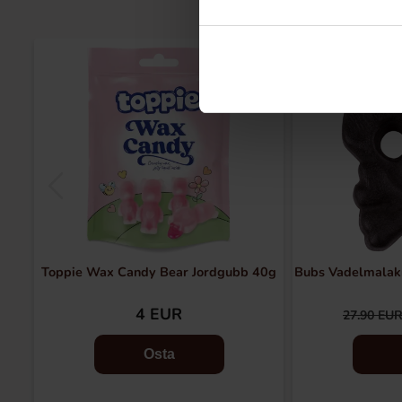
-21%
Toppie Wax Candy Bear Jordgubb 40g
Bubs Vadelmalakr
4 EUR
27.90 EU
Osta