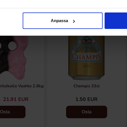
Anpassa
itsikallo Vaahto 2.8kg
Champis 33cl
21.91 EUR
1.50 EUR
R
Osta
Osta