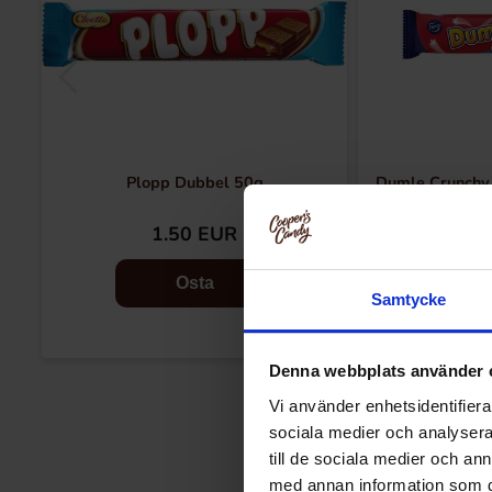
Plopp Dubbel 50g
Dumle Crunchy
1.50 EUR
Osta
Samtycke
Denna webbplats använder 
Vi använder enhetsidentifierar
sociala medier och analysera 
till de sociala medier och a
med annan information som du 