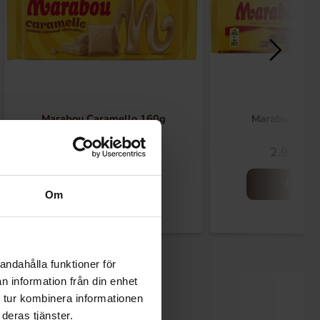
Marabou Caramello 160g
Marabou Dai
4.49 EUR
2.99 EU
Osta
Osta
Om
andahålla funktioner för
n information från din enhet
 tur kombinera informationen
deras tjänster.