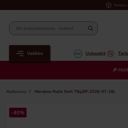
Toimitus 
Valikko
Uutuudet
Tarj
🎉 HUI
Aloitussivu
Marabou Rulle Smil 78g(BF:2026-07-18)
-40%