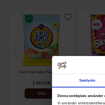
Tutti Frutti Salty Fruits 120g
Skittles
Samtycke
2.49 EUR
3.
Osta
Denna webbplats använder 
Vi använder enhetsidentifierar