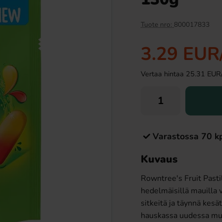
Tuote nro:
800017833
3.29 EUR
Vertaa hintaa 25.31 EUR/ki
Kirsikka 33cl
Fanta Crimson Cherry 50cl
Varastossa 70 k
19 EUR
2.79 EUR
Kuvaus
Osta
Rowntree's Fruit Pasti
hedelmäisillä mauilla
sitkeitä ja täynnä kes
hauskassa uudessa mu