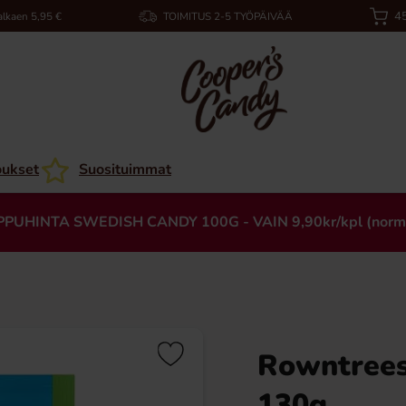
45
alkaen 5,95 €
TOIMITUS 2-5 TYÖPÄIVÄÄ
oukset
Suosituimmat
PPUHINTA SWEDISH CANDY 100G - VAIN 9,90kr/kpl (norm
Rowntrees 
130g