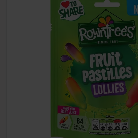
Butterfinger suklaa 53,8g
Ramlösa 
2.99 EUR
1.
Osta
Osta