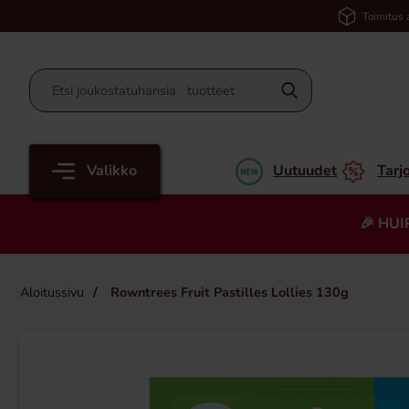
Toimitus 
Valikko
Uutuudet
Tarj
🎉 HUI
Aloitussivu
Rowntrees Fruit Pastilles Lollies 130g