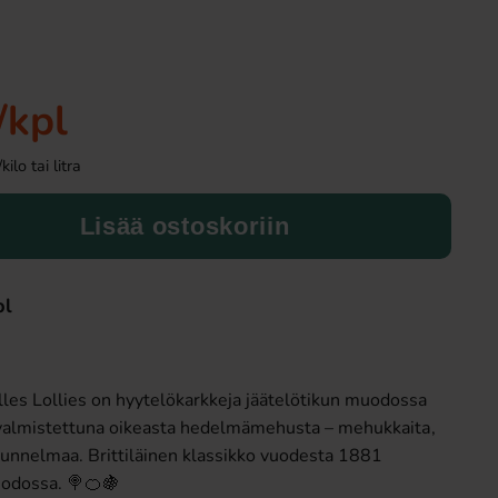
Uusi!
/kpl
lo tai litra
Lisää ostoskoriin
Ronny & Ragge Buttcracker Chips Kaviar
Pommac 33
& Knäckemacka 150g
pl
3.29 EUR
1.49 EU
Osta
Osta
lles Lollies on hyytelökarkkeja jäätelötikun muodossa
 valmistettuna oikeasta hedelmämehusta – mehukkaitа,
ätunnelmaa. Brittiläinen klassikko vuodesta 1881
odossa. 🍭🍊🍇