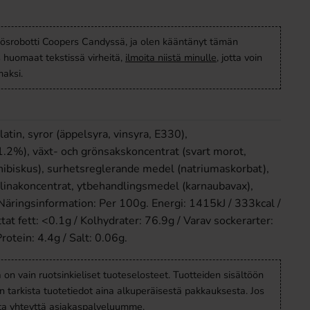
ösrobotti Coopers Candyssä, ja olen kääntänyt tämän
s huomaat tekstissä virheitä,
ilmoita niistä minulle
, jotta voin
aksi.
latin, syror (äppelsyra, vinsyra, E330),
1.2%), växt- och grönsakskoncentrat (svart morot,
, hibiskus), surhetsreglerande medel (natriumaskorbat),
ulinakoncentrat, ytbehandlingsmedel (karnaubavax),
Näringsinformation: Per 100g. Energi: 1415kJ / 333kcal /
tat fett: <0.1g / Kolhydrater: 76.9g / Varav sockerarter:
rotein: 4.4g / Salt: 0.06g.
a on vain ruotsinkieliset tuoteselosteet. Tuotteiden sisältöön
en tarkista tuotetiedot aina alkuperäisestä pakkauksesta. Jos
ota yhteyttä asiakaspalveluumme.