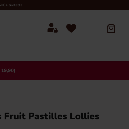
00+ tuotetta
 19,90)
×
Fruit Pastilles Lollies