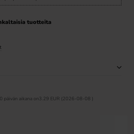
kaltaisia tuotteita
t
Tällä tuotteella ei ole arvosteluja
 30 päivän aikana on3.29 EUR (2026-08-08 )