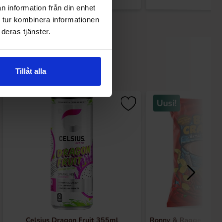
n information från din enhet
 tur kombinera informationen
deras tjänster.
Tillåt alla
Uusi!
Celsius Dragon Fruit 355ml
Ronny & Ragge Buttc