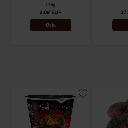
175g
3.09 EUR
27
Osta