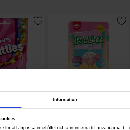
 Desserts 152g
Amos Peelerz Seashells 65g
Information
69 EUR
1.69 EUR
Osta
Osta
cookies
e för att anpassa innehållet och annonserna till användarna, tillh