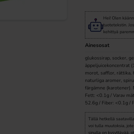
Hei! Olen käänn
tuotetekstin. Jo
kehittyä paremm
Ainesosat
glukossirap, socker, ge
äppeljuicekoncentrat (
morot, safflor, rättika
naturliga aromer, spir
färgämne (karotener). 
Fett: <0.1g / Varav mät
52.6g / Fiber: <0.1g / P
Tällä hetkellä saatavill
voi tulla muutoksia, jot
sinulla on kysyttävää, 