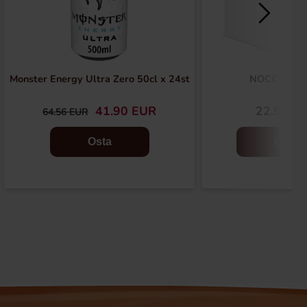
Monster Energy Ultra Zero 50cl x 24st
NOCCOpake
41.90 EUR
22.90 E
64.56 EUR
Osta
Osta