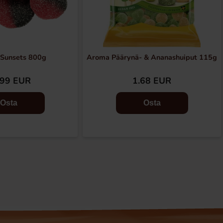
 Sunsets 800g
Aroma Päärynä- & Ananashuiput 115g
.99 EUR
1.68 EUR
Osta
Osta