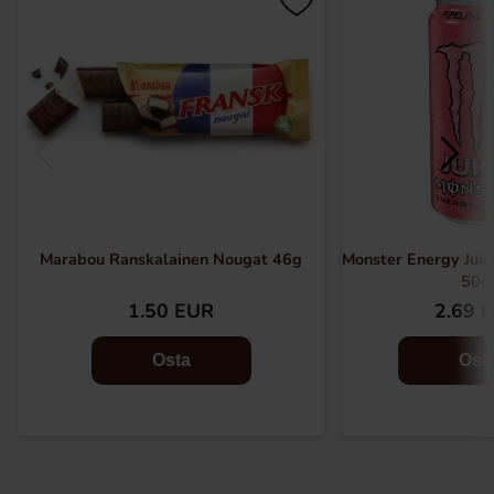
Marabou Ranskalainen Nougat 46g
Monster Energy Juic
50cl
1.50 EUR
2.69 
Osta
Ost