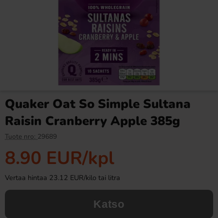
Ronny & Ragge Buttcracker
Ramlösa Kirsikka 33cl
Chips Korv med bröd 150g
3.29 EUR
1.19 EUR
Quaker Oat So Simple Sultana
Osta
Osta
Raisin Cranberry Apple 385g
Tuote nro:
29689
8.90 EUR
/kpl
Vertaa hintaa 23.12 EUR/kilo tai litra
Katso