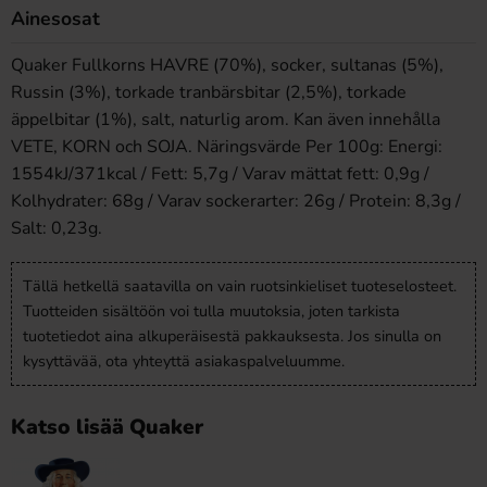
Ainesosat
Quaker Fullkorns HAVRE (70%), socker, sultanas (5%),
Russin (3%), torkade tranbärsbitar (2,5%), torkade
äppelbitar (1%), salt, naturlig arom. Kan även innehålla
VETE, KORN och SOJA. Näringsvärde Per 100g: Energi:
1554kJ/371kcal / Fett: 5,7g / Varav mättat fett: 0,9g /
Kolhydrater: 68g / Varav sockerarter: 26g / Protein: 8,3g /
Salt: 0,23g.
Tällä hetkellä saatavilla on vain ruotsinkieliset tuoteselosteet.
Tuotteiden sisältöön voi tulla muutoksia, joten tarkista
tuotetiedot aina alkuperäisestä pakkauksesta. Jos sinulla on
kysyttävää, ota yhteyttä asiakaspalveluumme.
Katso lisää Quaker