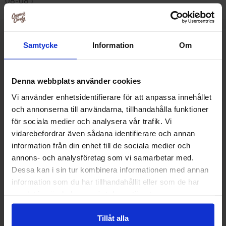
08-08 )
Samtycke
Information
Om
Muut pitivät
Denna webbplats använder cookies
Vi använder enhetsidentifierare för att anpassa innehållet
och annonserna till användarna, tillhandahålla funktioner
för sociala medier och analysera vår trafik. Vi
vidarebefordrar även sådana identifierare och annan
information från din enhet till de sociala medier och
annons- och analysföretag som vi samarbetar med.
Dessa kan i sin tur kombinera informationen med annan
information som du har tillhandahållit eller som de har
samlat in när du har använt deras tjänster.
Quaker Oats So Simple Variety 297g
Quaker Oats So 
Tillåt alla
Syrup 