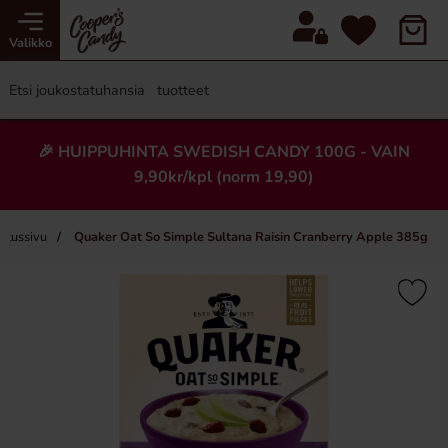
Valikko
🎉 HUIPPUHINTA SWEDISH CANDY 100G - VAIN
9,90kr/kpl (norm 19,90)
oitussivu
Quaker Oat So Simple Sultana Raisin Cranberry Apple 385g
×
Uusi!