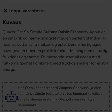
Loppu varastosta
Kuvaus
Quaker Oat So Simple Sultana Raisin Cranberry Apple er
en smakrik og næringsrik grøt med en perfekt blanding av
rosiner, sultanas, tranebær og eple. Denne hurtiglagde
havregrynen tilbyr en praktisk frokostløsning med naturlig
fruktighet og sødme. En mettende start på dagen med
fullkorns godhet kombinert med fruktige smaker for ekstra
energi.
Hei! Olen käännösrobotti Coopers Candyssä, ja olen
kääntänyt tämän tuotetekstin. Jos huomaat tekstissä
virheitä,
ilmoita niistä minulle
, jotta voin kehittyä
paremmaksi.