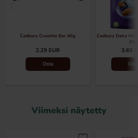
Cadbury Crunchie Bar 40g
Cadbury Dairy Milk
95g
2.29 EUR
3.69 
Osta
Ost
Viimeksi näytetty